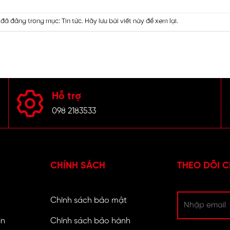
y đã đăng trong mục:
Tin tức
. Hãy lưu
bài viết này để xem lại
.
Hỗ trợ
098 2183533
CHÍNH SÁCH
THEO DÕI C
Chính sách bảo mật
in
Chính sách bảo hành