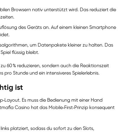
bilen Browsern nativ unterstützt wird. Das reduziert die
zeiten.
uflösung des Geräts an. Auf einem kleinen Smartphone
idet.
salgorithmen, um Datenpakete kleiner zu halten. Das
iel flüssig bleibt.
zu 60 % reduzieren, sondern auch die Reaktionszeit
 pro Stunde und ein intensiveres Spielerlebnis.
tig ist
top‑Layout. Es muss die Bedienung mit einer Hand
otmafia Casino hat das Mobile‑First‑Prinzip konsequent
ks platziert, sodass du sofort zu den Slots,