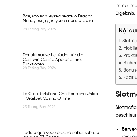
immer meh
Ergebnis.
Все, что вам нужно знать о Dragon
Money вход для успешного старта
28 Tháng Bảy, 2026
Nội du
Slotma
Mobile
Der ultimative Leitfaden für die
Prakti
Cashwin Casino App und ihre
Siche
Funktionen
28 Tháng Bảy, 2026
Bonus
Fazit 
Slotm
Le Caratteristiche Che Rendono Unico
il Grailbet Casino Online
Slotmafia
23 Tháng Bảy, 2026
beschleun
Server
Tudo o que você precisa saber sobre o
minimie