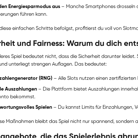
den Energiesparmodus aus
– Manche Smartphones drosseln di
erungen führen kann.
iese einfachen Schritte befolgst, profitierst du voll von Slot
rheit und Fairness: Warum du dich en
lleres Spiel bedeutet nicht, dass die Sicherheit darunter leide
t und unterliegt strengen Auflagen. Das bedeutet:
szahlengenerator (RNG)
– Alle Slots nutzen einen zertifizierten
le Auszahlungen
– Die Plattform bietet Auszahlungen innerha
onto bekommst.
wortungsvolles Spielen
– Du kannst Limits für Einzahlungen, V
se Maßnahmen bleibt das Spiel nicht nur spannend, sondern a
angebote, die das Spielerlebnis abr