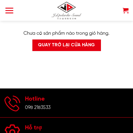
Chuyển
đến
nội
dung
Chưa có sản phẩm nào trong giỏ hàng.
QUAY TRỞ LẠI CỬA HÀNG
Hotline
098 2183533
Hỗ trợ