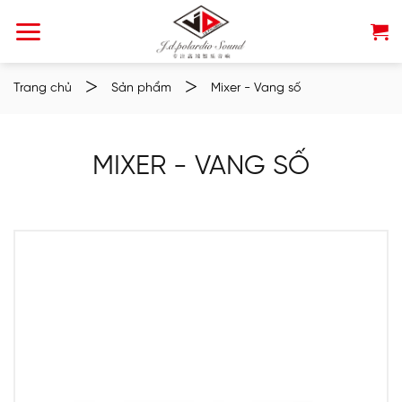
Chuyển
đến
nội
dung
>
>
Trang chủ
Sản phẩm
Mixer - Vang số
MIXER - VANG SỐ