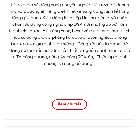
JD polardio V6 dòng vang chuyên nghiệp siêu reveb 2 đường
míc và 2 đường eff riêng biệt Thiết kế sang trọng, tinh tế trong
từng góc cạnh. Kiểu dáng hình hộp kim loại bền bỉ và chắc
chắn. Sử dụng công nghệ chip DSP mới nhất, giúp xử lí âm
thanh chính xác. Hiệu ứng Echo, Rever vô cùng mượt mà. Thích
hợp sử dụng ở Club, phòng karaoke chuyên nghiệp, phòng
bar, karaoke gia đình, hội trường… Cổng kết nối đa dạng, dễ
dàng có thể đấu nối với nhiều thiết bị nguồn phát nhạc audio
từ TV, cổng quang, cổng AV, cổng RCA, 6 li,.. Thiết lập nhanh
chóng, sử dụng dễ dàng.
Xem chi tiết