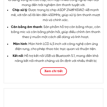
mang đến trải nghiệm âm thanh tuyệt vời.
Chip xử lý
: Được trang bị chip ASDP 21489 KSWZ-4B mạnh
mẽ, với tần số lõi lên đến 450MHz, giúp xử lý âm thanh mượt
mà và chính xác.
Cân bằng âm thanh
: Sản phẩm hỗ trợ cân bằng nhạc, cân
bằng mic và cân bằng phản hồi, giúp điều chỉnh âm thanh
theo ý muốn một cách dễ dàng và linh hoạt.
Màn hình
: Màn hình LCD 4,5 inch với công nghệ cảm ứng
điện rung, cho phép thao tác trực quan và thuận tiện.
Kết nối
: Hỗ trợ kết nối USB và Bluetooth 5.1, mang đến khả
năng kết nối nhanh chóng và ổn định với nhiều thiết bị
khác nhau.
Xem chi tiết
JD Polardio K20 Pro Analog adi là lựa chọn hoàn hảo cho
những ai yêu thích chất lượng âm thanh đỉnh cao và sự tiện
dụng trong điều khiển.