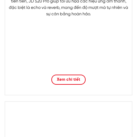
tiên tiến, JD S20 Pro giúp tối ưu hóa các hiệu ứng âm thanh,
đặc biệt là echo và reverb, mang đến độ mượt mà tự nhiên và
sự cân bằng hoàn hảo.
Xem chi tiết