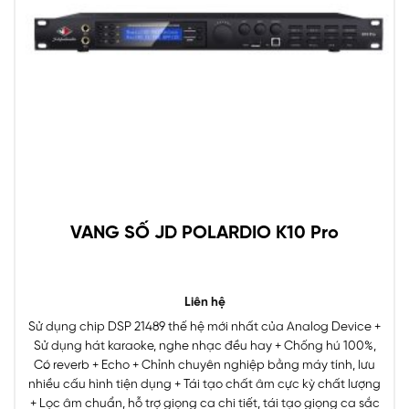
VANG SỐ JD POLARDIO K10 Pro
Liên hệ
Sử dụng chip DSP 21489 thế hệ mới nhất của Analog Device +
Sử dụng hát karaoke, nghe nhạc đều hay + Chống hú 100%,
Có reverb + Echo + Chỉnh chuyên nghiệp bằng máy tính, lưu
nhiều cấu hình tiện dụng + Tái tạo chất âm cực kỳ chất lượng
+ Lọc âm chuẩn, hỗ trợ giọng ca chi tiết, tái tạo giọng ca sắc