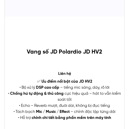
Vang số JD Polardio JD HV2
Liên hệ
✅
Ưu điểm nổi bật của JD HV2
• Bộ xử lý
DSP cao cấp
– tiếng mic sáng, dày, rõ lời
•
Chống hú tự động & thủ công
cực hiệu quả – hát to vẫn kiểm
soát tốt
• Echo – Reverb mượt, đuôi dài, không bị đục tiếng
• Tách bạch
Mic / Music / Effect
– chỉnh độc lập từng dải
• Hỗ trợ
chỉnh chi tiết bằng phần mềm trên máy tính