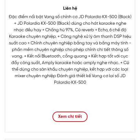
Liên hệ
Đặc điểm nổi bật Vang số chỉnh cơ JD Polardio KX-500 (Black)
+ JD Polardio KX-500 (Black) dùng cho hát karaoke nghe
nhạc đều hay + Chống hú 97%, Có reverb + Echo, 6 chế độ
Karaoke chuyên nghiệp. + Công nghệ xử lý âm thanh DSP hiệu
suất cao + Chỉnh chuyên nghiệp bằng tay và bằng máy tính -
phần mềm chuyên nghiệp cho phép chỉnh chi tiết thông số
vang. + Kết nối Bluetooth, cổng quang + Kết hợp tốt với cục
đẩy công suất, Amply karaoke hoặc amply nghe nhạc. + Có
thể dùng cho sân khấu chuyên nghiệp, kết hợp với các loại
mixer chuyên nghiệp Đánh giá thiết kế Vang cơ lai số JD
Polardio KX-500
Xem chi tiết