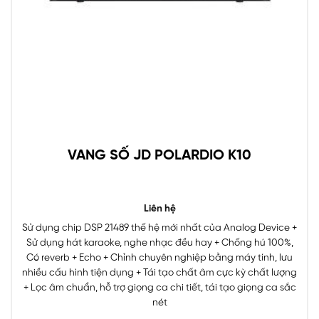
VANG SỐ JD POLARDIO K10
Liên hệ
Sử dụng chip DSP 21489 thế hệ mới nhất của Analog Device +
Sử dụng hát karaoke, nghe nhạc đều hay + Chống hú 100%,
Có reverb + Echo + Chỉnh chuyên nghiệp bằng máy tính, lưu
nhiều cấu hình tiện dụng + Tái tạo chất âm cực kỳ chất lượng
+ Lọc âm chuẩn, hỗ trợ giọng ca chi tiết, tái tạo giọng ca sắc
nét