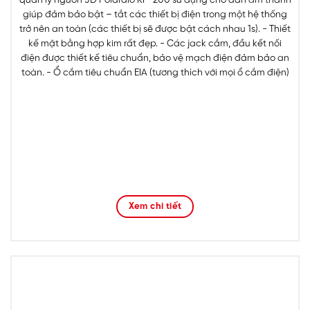
giúp đảm bảo bật – tắt các thiết bị điện trong một hệ thống
trở nên an toàn (các thiết bị sẽ được bật cách nhau 1s). - Thiết
kế mặt bằng hợp kim rất đẹp. - Các jack cắm, đầu kết nối
điện được thiết kế tiêu chuẩn, bảo vệ mạch điện đảm bảo an
toàn. - Ổ cắm tiêu chuẩn EIA (tương thích với mọi ổ cắm điện)
Xem chi tiết