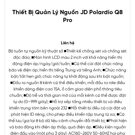
Thiết Bị Quản Lý Nguồn JD Polardio Q8
Pro
Liên hệ
Bộ tuần tự nguồn kỹ thuật số ■Thiết kế chống sét và chống sét
độc đáo; ■Màn hình LCD màu 2 inch với khả năng hiển thị
động điện áp/ngày/giờ/tuần; ■Có thể cài đặt chức năng
bảo vệ điện áp; hiển thị tiếng Trung và tiếng Anh; ■Chức năng
bật/tắt hẹn giờ; chức năng tự khởi động sau khi bật nguồn;
■Đầu ra nguồn 8 kênh có thể điều khiển, mỗi đầu ra rơle điều
khiển dòng điện cao 15A, ổ cắm giao diện phổ thông tiêu
chuẩn; ■Độ trễ và thời gian mở của mỗi kênh có thể được đặt
tự do (0–999 ​​​​giây); ■Hỗ trợ xếp tầng nhiều thiết bị và điều
khiển trung tâm bên ngoài 232 ■Mỗi thiết bị đều có cài đặt và
phát hiện ID riêng, cho phép điều khiển tập trung từ xa; ■Có
thể lưu/gọi lại 8 bộ dữ liệu cảnh chuyển đổi thiết bị; ■Phát hiện
và báo động khi điện áp thấp, quá điện áp. ■Điều kiện nguồn
điện đầu vào (một pha 3 dây): AC160-260V 50-60HZ hai pha