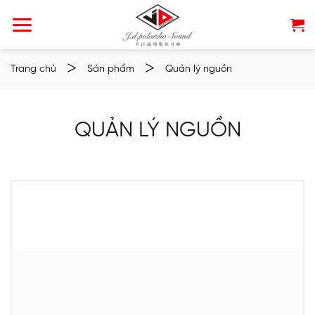
Chuyển
đến
nội
dung
>
>
Trang chủ
Sản phẩm
Quản lý nguồn
QUẢN LÝ NGUỒN