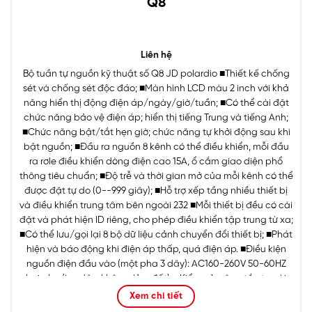
Q8
Liên hệ
Bộ tuần tự nguồn kỹ thuật số Q8 JD polardio ■Thiết kế chống
sét và chống sét độc đáo; ■Màn hình LCD màu 2 inch với khả
năng hiển thị động điện áp/ngày/giờ/tuần; ■Có thể cài đặt
chức năng bảo vệ điện áp; hiển thị tiếng Trung và tiếng Anh;
■Chức năng bật/tắt hẹn giờ; chức năng tự khởi động sau khi
bật nguồn; ■Đầu ra nguồn 8 kênh có thể điều khiển, mỗi đầu
ra rơle điều khiển dòng điện cao 15A, ổ cắm giao diện phổ
thông tiêu chuẩn; ■Độ trễ và thời gian mở của mỗi kênh có thể
được đặt tự do (0--999 ​​​​giây); ■Hỗ trợ xếp tầng nhiều thiết bị
và điều khiển trung tâm bên ngoài 232 ■Mỗi thiết bị đều có cài
đặt và phát hiện ID riêng, cho phép điều khiển tập trung từ xa;
■Có thể lưu/gọi lại 8 bộ dữ liệu cảnh chuyển đổi thiết bị; ■Phát
hiện và báo động khi điện áp thấp, quá điện áp. ■Điều kiện
nguồn điện đầu vào (một pha 3 dây): AC160-260V 50-60HZ
hai pha (ba dây: không, lửa, đất) ■ Kiểu mở: công tắc tự cài
đặt lại (chạm nhẹ để bật, nhấn lâu trong 3 giây để tắt); ■
Xem chi tiết
Bảng điều khiển bên ngoài 86 tùy chọn;