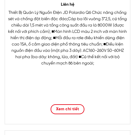
Liên hệ
Thiết Bị Quản Lý Nguồn Điện JD Polardio Q6 Chức năng chống
sét và chống đột biến độc đáo;Cáp ba lõi vuông 3*2,5, có tổng
chiều dài 1,5 mét và tổng công suất đầu ra là 8000W (được
kết nối với phích cắm); ■Màn hình LCD màu 2 inch với màn hình
hiển thị điện áp động; ■Mỗi đầu ra rơle điều khiển dòng điện
cao 15A, ổ cắm giao diện phổ thông tiêu chuẩn; ■Điều kiện
nguồn điện đầu vào (một pha 3 dây): AC160-260V 50-60HZ
hai pha (ba dây: không, lửa, đất) ■Có thể kết nối với bộ
chuyển mạch 86 bên ngoài;
Xem chi tiết