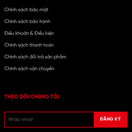
Chính sách bảo mật
Chính sách bảo hành
Điều khoản & Điều kiện
Chính sách thanh toán
Chính sách đổi trả sản phẩm
Chính sách vận chuyển
THEO DÕI CHÚNG TÔI