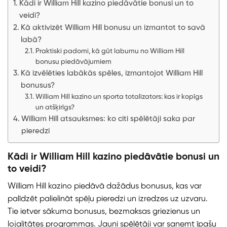
Kādi ir William Hill kazino piedāvātie bonusi un to
veidi?
Kā aktivizēt William Hill bonusu un izmantot to savā
labā?
Praktiski padomi, kā gūt labumu no William Hill
bonusu piedāvājumiem
Kā izvēlēties labākās spēles, izmantojot William Hill
bonusus?
William Hill kazino un sporta totalizators: kas ir kopīgs
un atšķirīgs?
William Hill atsauksmes: ko citi spēlētāji saka par
pieredzi
Kādi ir William Hill kazino piedāvātie bonusi un
to veidi?
William Hill kazino piedāvā dažādus bonusus, kas var
palīdzēt palielināt spēļu pieredzi un izredzes uz uzvaru.
Tie ietver sākuma bonusus, bezmaksas griezienus un
lojalitātes programmas. Jauni spēlētāji var saņemt īpašu