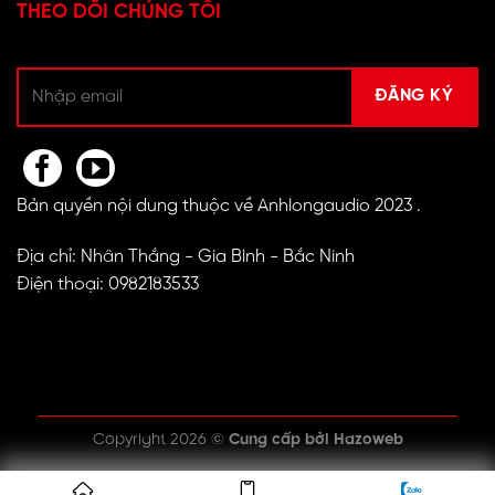
THEO DÕI CHÚNG TÔI
Bản quyền nội dung thuộc về Anhlongaudio 2023 .
Địa chỉ: Nhân Thắng - Gia Bình - Bắc Ninh
Điện thoại: 0982183533
Copyright 2026 ©
Cung cấp bởi
Hazoweb