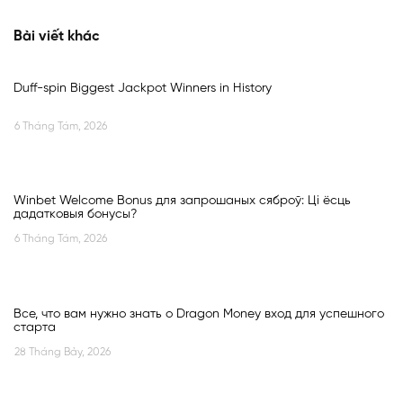
Bài viết khác
Duff-spin Biggest Jackpot Winners in History
6 Tháng Tám, 2026
Winbet Welcome Bonus для запрошаных сяброў: Ці ёсць
дадатковыя бонусы?
6 Tháng Tám, 2026
Все, что вам нужно знать о Dragon Money вход для успешного
старта
28 Tháng Bảy, 2026