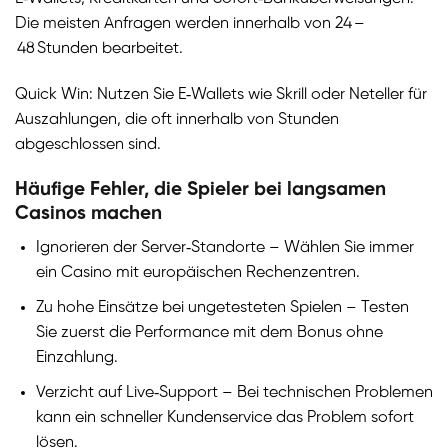
Die meisten Anfragen werden innerhalb von 24 –
48 Stunden bearbeitet.
Quick Win: Nutzen Sie E‑Wallets wie Skrill oder Neteller für
Auszahlungen, die oft innerhalb von Stunden
abgeschlossen sind.
Häufige Fehler, die Spieler bei langsamen
Casinos machen
Ignorieren der Server‑Standorte – Wählen Sie immer
ein Casino mit europäischen Rechenzentren.
Zu hohe Einsätze bei ungetesteten Spielen – Testen
Sie zuerst die Performance mit dem Bonus ohne
Einzahlung.
Verzicht auf Live‑Support – Bei technischen Problemen
kann ein schneller Kundenservice das Problem sofort
lösen.