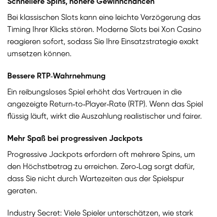
Schnellere Spins, höhere Gewinnchancen
Bei klassischen Slots kann eine leichte Verzögerung das
Timing Ihrer Klicks stören. Moderne Slots bei Xon Casino
reagieren sofort, sodass Sie Ihre Einsatzstrategie exakt
umsetzen können.
Bessere RTP‑Wahrnehmung
Ein reibungsloses Spiel erhöht das Vertrauen in die
angezeigte Return‑to‑Player‑Rate (RTP). Wenn das Spiel
flüssig läuft, wirkt die Auszahlung realistischer und fairer.
Mehr Spaß bei progressiven Jackpots
Progressive Jackpots erfordern oft mehrere Spins, um
den Höchstbetrag zu erreichen. Zero‑Lag sorgt dafür,
dass Sie nicht durch Wartezeiten aus der Spielspur
geraten.
Industry Secret: Viele Spieler unterschätzen, wie stark