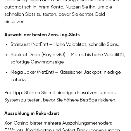
automatisch in Ihrem Konto. Nutzen Sie ihn, um die
schnellen Slots zu testen, bevor Sie echtes Geld
einsetzen.
Auswahl der besten Zero‑Lag‑Slots
Starburst (NetEnt) – Hohe Volatilität, schnelle Spins.
Book of Dead (Play’n GO) – Mittel‑ bis hohe Volatilität,
sofortige Gewinnanzeige.
Mega Joker (NetEnt) – Klassischer Jackpot, niedrige
Latenz.
Pro Tipp: Starten Sie mit niedrigen Einsätzen, um das
System zu testen, bevor Sie höhere Beträge riskieren.
Auszahlung in Rekordzeit
Xon Casino bietet mehrere Auszahlungsmethoden:
E‑Wallets, Kreditkarten und Sofort‑Banküberweisungen.