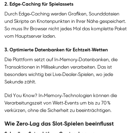
2. Edge‑Caching für Spielassets
Durch Edge‑Caching werden Grafiken, Sounddateien
und Skripte an Knotenpunkten in Ihrer Nähe gespeichert.
So muss Ihr Browser nicht jedes Mal das komplette Paket
vom Hauptserver laden.
3. Optimierte Datenbanken für Echtzeit‑Wetten
Die Plattform setzt auf In‑Memory‑Datenbanken, die
Transaktionen in Millisekunden verarbeiten. Das ist
besonders wichtig bei Live‑Dealer‑Spielen, wo jede
Sekunde zählt.
Did You Know? In‑Memory‑Technologien können die
Verarbeitungszeit von Wett‑Events um bis zu 70 %
verkürzen, ohne die Sicherheit zu beeinträchtigen.
Wie Zero‑Lag das Slot‑Spielen beeinflusst