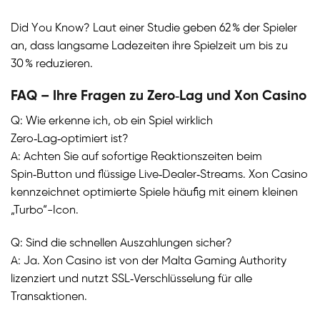
Did You Know? Laut einer Studie geben 62 % der Spieler
an, dass langsame Ladezeiten ihre Spielzeit um bis zu
30 % reduzieren.
FAQ – Ihre Fragen zu Zero‑Lag und Xon Casino
Q: Wie erkenne ich, ob ein Spiel wirklich
Zero‑Lag‑optimiert ist?
A: Achten Sie auf sofortige Reaktionszeiten beim
Spin‑Button und flüssige Live‑Dealer‑Streams. Xon Casino
kennzeichnet optimierte Spiele häufig mit einem kleinen
„Turbo“-Icon.
Q: Sind die schnellen Auszahlungen sicher?
A: Ja. Xon Casino ist von der Malta Gaming Authority
lizenziert und nutzt SSL‑Verschlüsselung für alle
Transaktionen.