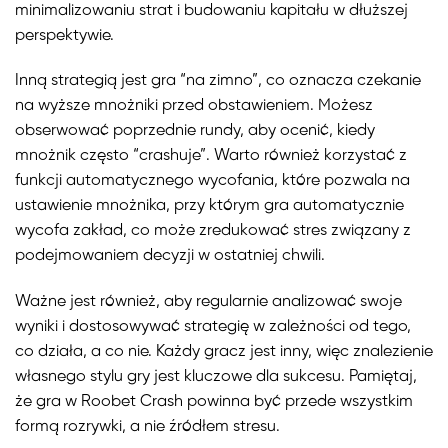
minimalizowaniu strat i budowaniu kapitału w dłuższej
perspektywie.
Inną strategią jest gra “na zimno”, co oznacza czekanie
na wyższe mnożniki przed obstawieniem. Możesz
obserwować poprzednie rundy, aby ocenić, kiedy
mnożnik często “crashuje”. Warto również korzystać z
funkcji automatycznego wycofania, które pozwala na
ustawienie mnożnika, przy którym gra automatycznie
wycofa zakład, co może zredukować stres związany z
podejmowaniem decyzji w ostatniej chwili.
Ważne jest również, aby regularnie analizować swoje
wyniki i dostosowywać strategię w zależności od tego,
co działa, a co nie. Każdy gracz jest inny, więc znalezienie
własnego stylu gry jest kluczowe dla sukcesu. Pamiętaj,
że gra w Roobet Crash powinna być przede wszystkim
formą rozrywki, a nie źródłem stresu.