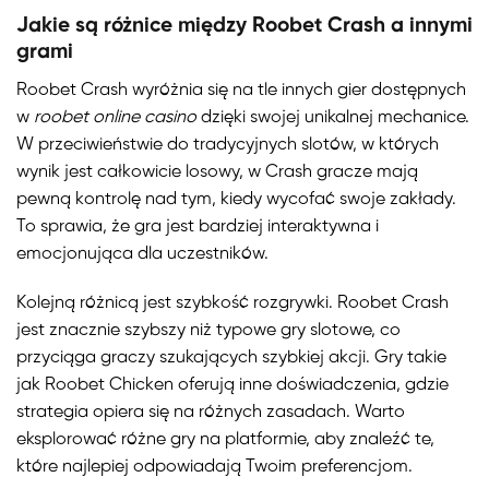
Jakie są różnice między Roobet Crash a innymi
grami
Roobet Crash wyróżnia się na tle innych gier dostępnych
w
roobet online casino
dzięki swojej unikalnej mechanice.
W przeciwieństwie do tradycyjnych slotów, w których
wynik jest całkowicie losowy, w Crash gracze mają
pewną kontrolę nad tym, kiedy wycofać swoje zakłady.
To sprawia, że gra jest bardziej interaktywna i
emocjonująca dla uczestników.
Kolejną różnicą jest szybkość rozgrywki. Roobet Crash
jest znacznie szybszy niż typowe gry slotowe, co
przyciąga graczy szukających szybkiej akcji. Gry takie
jak Roobet Chicken oferują inne doświadczenia, gdzie
strategia opiera się na różnych zasadach. Warto
eksplorować różne gry na platformie, aby znaleźć te,
które najlepiej odpowiadają Twoim preferencjom.