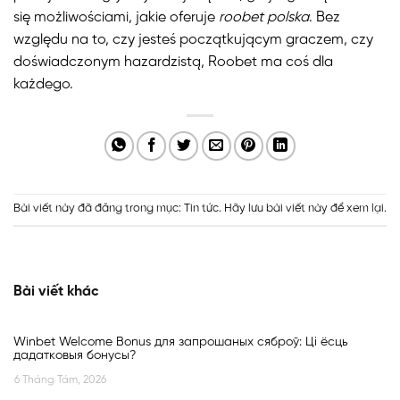
się możliwościami, jakie oferuje
roobet polska
. Bez
względu na to, czy jesteś początkującym graczem, czy
doświadczonym hazardzistą, Roobet ma coś dla
każdego.
Bài viết này đã đăng trong mục:
Tin tức
. Hãy lưu
bài viết này để xem lại
.
Bài viết khác
Winbet Welcome Bonus для запрошаных сяброў: Ці ёсць
дадатковыя бонусы?
6 Tháng Tám, 2026