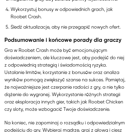
Wykorzystuj bonusy w odpowiednich grach, jak
Roobet Crash.
Śledź aktualizacje, aby nie przegapić nowych ofert.
Podsumowanie i końcowe porady dla graczy
Gra w Roobet Crash może być emocjonującym
doświadczeniem, ale kluczowe jest, aby podejść do niej
z odpowiednią strategią i świadomością ryzyka.
Ustalanie limitów, korzystanie z bonusów oraz analiza
wyników pomogą zwiększyć szanse na sukces. Pamiętaj,
że najważniejsze jest czerpanie radości z gry, a nie tylko
dążenie do wygranej. Wykorzystanie różnych strategii
oraz eksploracja innych gier, takich jak Roobet Chicken
czy sloty, może wzbogacić Twoje doświadczenie.
Na koniec, nie zapominaj o rozsądku i odpowiedzialnym
podejściu do gry. Wybieraj mądrze, graj z głową i ciesz