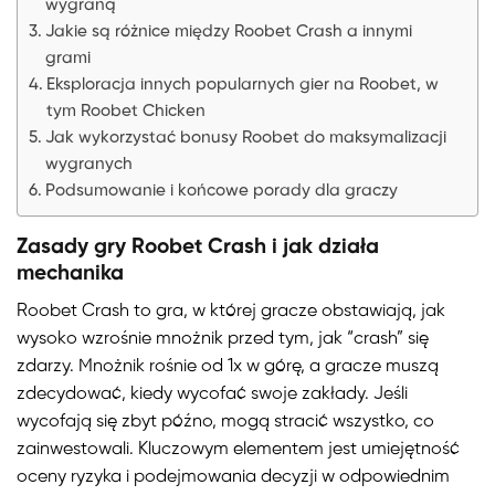
wygraną
Jakie są różnice między Roobet Crash a innymi
grami
Eksploracja innych popularnych gier na Roobet, w
tym Roobet Chicken
Jak wykorzystać bonusy Roobet do maksymalizacji
wygranych
Podsumowanie i końcowe porady dla graczy
Zasady gry Roobet Crash i jak działa
mechanika
Roobet Crash to gra, w której gracze obstawiają, jak
wysoko wzrośnie mnożnik przed tym, jak “crash” się
zdarzy. Mnożnik rośnie od 1x w górę, a gracze muszą
zdecydować, kiedy wycofać swoje zakłady. Jeśli
wycofają się zbyt późno, mogą stracić wszystko, co
zainwestowali. Kluczowym elementem jest umiejętność
oceny ryzyka i podejmowania decyzji w odpowiednim