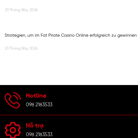
23 Tháng Bảy, 2026
Strategien, um im Fat Pirate Casino Online erfolgreich zu gewinnen
23 Tháng Bảy, 2026
Hotline
098 2183533
Hỗ trợ
098 2183533