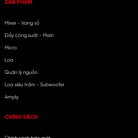
SẢN PHẨM
Mixer - Vang số
Đẩy công suất - Main
Micro
Loa
Quản lý nguồn
Loa siêu trầm - Subwoofer
Amply
CHÍNH SÁCH