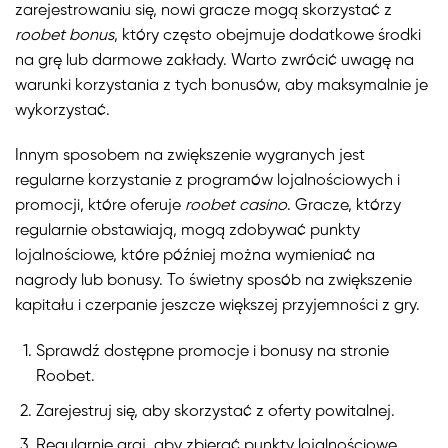
zarejestrowaniu się, nowi gracze mogą skorzystać z
roobet bonus
, który często obejmuje dodatkowe środki
na grę lub darmowe zakłady. Warto zwrócić uwagę na
warunki korzystania z tych bonusów, aby maksymalnie je
wykorzystać.
Innym sposobem na zwiększenie wygranych jest
regularne korzystanie z programów lojalnościowych i
promocji, które oferuje
roobet casino
. Gracze, którzy
regularnie obstawiają, mogą zdobywać punkty
lojalnościowe, które później można wymieniać na
nagrody lub bonusy. To świetny sposób na zwiększenie
kapitału i czerpanie jeszcze większej przyjemności z gry.
Sprawdź dostępne promocje i bonusy na stronie
Roobet.
Zarejestruj się, aby skorzystać z oferty powitalnej.
Regularnie graj, aby zbierać punkty lojalnościowe.