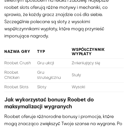
świetnym sposobem na relaks i zabawę. Najlepsze
roobet slots oferują różne motywy i mechaniki, co
sprawia, że każdy gracz znajdzie coś dla siebie.
Szczególnie polecane są sloty z wysokimi
współczynnikami wypłaty, które mogą przynieść
imponujące nagrody.
WSPÓŁCZYNNIK
NAZWA GRY
TYP
WYPŁATY
Roobet Crash
Gra akcji
Zmieniający się
Roobet
Gra
Stały
Chicken
strategiczna
Roobet Slots
Sloty
Wysoki
Jak wykorzystać bonusy Roobet do
maksymalizacji wygranych
Roobet oferuje różnorodne bonusy i promocje, które
mogą znacząco zwiększyć Twoje szanse na wygrane. Po