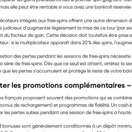
, mais elle peut être rentable si vous avez une bankroll réservé
licateurs intégrés aux free‑spins offrent une autre dimension de
tre judicieux d’augmenter légèrement la mise de ce tour (par ex
t du facteur de gain. Cette décision doit toutefois être pris
ateur : si le multiplicateur apparaît dans 20 % des spins, l’a
gestion des pertes pendant les sessions de free‑spins nécessite
la série de free‑spins. Dès que ce seuil est atteint, arrêtez la
e que les pertes s’accumulent et protège le reste de votre bank
iter les promotions complémentaires –
os français proposent souvent des promotions qui se combinent 
bonus de rechargement) et programmes de fidélité. Un cash‑ba
 les pertes subies pendant une session de free‑spins à haute vo
d bonuses sont généralement conditionnés à un dépôt minimu