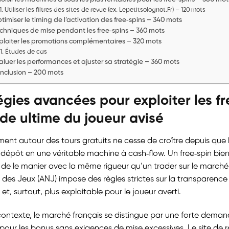
Utiliser les filtres des sites de revue (ex. Lepetitsolognot.Fr) – 120 mots
timiser le timing de l’activation des free‑spins – 340 mots
chniques de mise pendant les free‑spins – 360 mots
ploiter les promotions complémentaires – 320 mots
Études de cas
aluer les performances et ajuster sa stratégie – 360 mots
nclusion – 200 mots
égies avancées pour exploiter les fr
ide ultime du joueur avisé
ent autour des tours gratuits ne cesse de croître depuis que 
dépôt en une véritable machine à cash‑flow. Un free‑spin bien p
 de le manier avec la même rigueur qu’un trader sur le marché 
des Jeux (ANJ) impose des règles strictes sur la transparence d
le et, surtout, plus exploitable pour le joueur averti.
ontexte, le marché français se distingue par une forte demande
our les bonus sans exigences de mise excessives. Le site de