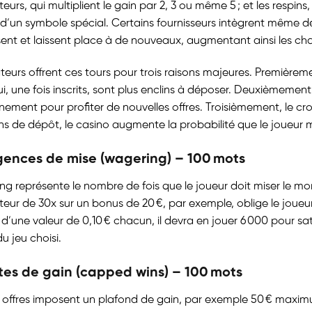
teurs, qui multiplient le gain par 2, 3 ou même 5 ; et les resp
d’un symbole spécial. Certains fournisseurs intègrent même de
sent et laissent place à de nouveaux, augmentant ainsi les cha
eurs offrent ces tours pour trois raisons majeures. Premièremen
i, une fois inscrits, sont plus enclins à déposer. Deuxièmement, l
nement pour profiter de nouvelles offres. Troisièmement, le cro
s de dépôt, le casino augmente la probabilité que le joueur 
gences de mise (wagering) – 100 mots
ng représente le nombre de fois que le joueur doit miser le mo
teur de 30x sur un bonus de 20 €, par exemple, oblige le joueur 
 d’une valeur de 0,10 € chacun, il devra en jouer 6 000 pour sati
du jeu choisi.
ites de gain (capped wins) – 100 mots
 offres imposent un plafond de gain, par exemple 50 € maximu