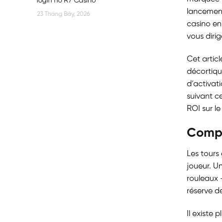
login no R7 Casino
lancement
23 Tháng Bảy, 2026
casino en
vous diri
Cet artic
décortiqu
d’activat
suivant c
ROI sur le
Compr
Les tours 
joueur. U
rouleaux 
réserve d
Il existe 