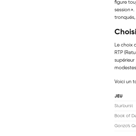
figure to
session ».
tronqués, 
Choisi
Le choix d
RTP (Retur
supérieur 
modestes,
Voici un t
JEU
Starburst
Book of D
Gonzo’s Q