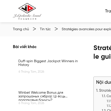
Chuyển
đến
Tr
nội
dung
>
>
Trang chủ
Tin tức
Stratégies avancées pour exploi
Strat
Bài viết khác
le gu
Duff-spin Biggest Jackpot Winners in
History
6 Tháng Tám, 2026
Nội du
Straté
Winbet Welcome Bonus для
Co
запрошаных сяброў: Ці ёсць
дадатковыя бонусы?
6 Tháng Tám, 2026
Ch