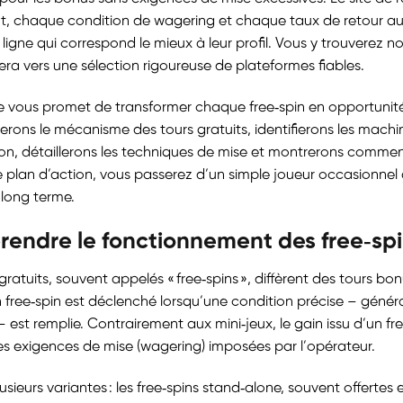
, chaque condition de wagering et chaque taux de retour au joue
 ligne qui correspond le mieux à leur profil. Vous y trouverez
gera vers une sélection rigoureuse de plateformes fiables.
le vous promet de transformer chaque free‑spin en opportunité
erons le mécanisme des tours gratuits, identifierons les machin
ion, détaillerons les techniques de mise et montrerons comm
e plan d’action, vous passerez d’un simple joueur occasionne
 long terme.
endre le fonctionnement des free‑spi
gratuits, souvent appelés « free‑spins », diffèrent des tours b
n free‑spin est déclenché lorsqu’une condition précise – génér
– est remplie. Contrairement aux mini‑jeux, le gain issu d’un f
es exigences de mise (wagering) imposées par l’opérateur.
plusieurs variantes : les free‑spins stand‑alone, souvent offertes