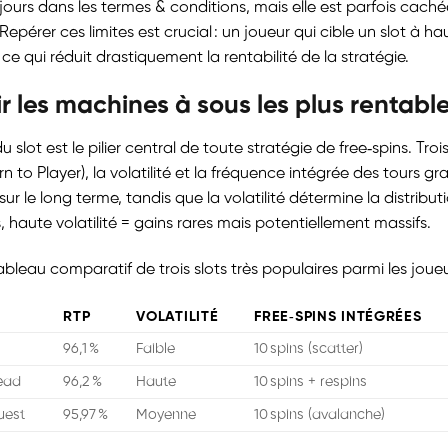
ujours dans les termes & conditions, mais elle est parfois ca
 Repérer ces limites est crucial : un joueur qui cible un slot à ha
ce qui réduit drastiquement la rentabilité de la stratégie.
r les machines à sous les plus rentabl
u slot est le pilier central de toute stratégie de free‑spins. Troi
n to Player), la volatilité et la fréquence intégrée des tours gr
sur le long terme, tandis que la volatilité détermine la distribut
 haute volatilité = gains rares mais potentiellement massifs.
ableau comparatif de trois slots très populaires parmi les joueu
RTP
VOLATILITÉ
FREE‑SPINS INTÉGRÉES
96,1 %
Faible
10 spins (scatter)
ead
96,2 %
Haute
10 spins + respins
uest
95,97 %
Moyenne
10 spins (avalanche)