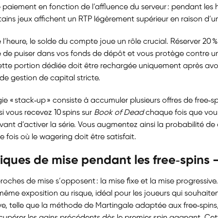
 paiement en fonction de l’affluence du serveur : pendant les h
ertains jeux affichent un RTP légèrement supérieur en raison d’
 l’heure, le solde du compte joue un rôle crucial. Réserver 20 
 de puiser dans vos fonds de dépôt et vous protège contre un év
ette portion dédiée doit être rechargée uniquement après avoir
 de gestion de capital stricte.
ie « stack‑up » consiste à accumuler plusieurs offres de free‑spi
si vous recevez 10 spins sur
Book of Dead
chaque fois que vous 
ant d’activer la série. Vous augmentez ainsi la probabilité de 
fois où le wagering doit être satisfait.
iques de mise pendant les free‑spins 
oches de mise s’opposent : la mise fixe et la mise progressive.
même exposition au risque, idéal pour les joueurs qui souhaiten
ve, telle que la méthode de Martingale adaptée aux free‑spin
écupérer les gains précédents dès le premier spin gagnant. Cett