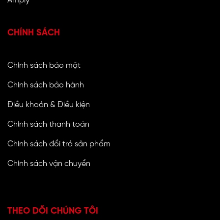
Amply
CHÍNH SÁCH
Chính sách bảo mật
Chính sách bảo hành
Điều khoản & Điều kiện
Chính sách thanh toán
Chính sách đổi trả sản phẩm
Chính sách vận chuyển
THEO DÕI CHÚNG TÔI