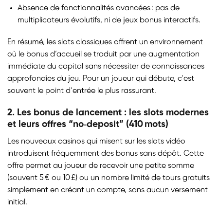
Absence de fonctionnalités avancées : pas de
multiplicateurs évolutifs, ni de jeux bonus interactifs.
En résumé, les slots classiques offrent un environnement
où le bonus d’accueil se traduit par une augmentation
immédiate du capital sans nécessiter de connaissances
approfondies du jeu. Pour un joueur qui débute, c’est
souvent le point d’entrée le plus rassurant.
2. Les bonus de lancement : les slots modernes
et leurs offres “no‑deposit” (410 mots)
Les nouveaux casinos qui misent sur les slots vidéo
introduisent fréquemment des bonus sans dépôt. Cette
offre permet au joueur de recevoir une petite somme
(souvent 5 € ou 10 £) ou un nombre limité de tours gratuits
simplement en créant un compte, sans aucun versement
initial.