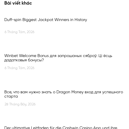
Bài viết khác
Duff-spin Biggest Jackpot Winners in History
6 Tháng Tám, 2026
Winbet Welcome Bonus для запрошаных сяброў: Ці ёсць
дадатковыя бонусы?
6 Tháng Tám, 2026
Все, что вам нужно знать о Dragon Money вход для успешного
старта
28 Tháng Bảy, 2026
Der ultimative Leitfaden für die Cashwin Casino App und ihre