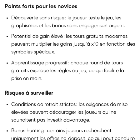
Points forts pour les novices
Découverte sans risque : le joueur teste le jeu, les
graphismes et les bonus sans engager son argent.
Potentiel de gain élevé : les tours gratuits modernes
peuvent multiplier les gains jusqu’à x10 en fonction des
symboles spéciaux.
Apprentissage progressif : chaque round de tours
gratuits explique les règles du jeu, ce qui facilite la
prise en main.
Risques à surveiller
Conditions de retrait strictes : les exigences de mise
élevées peuvent décourager les joueurs qui ne
souhaitent pas investir davantage.
Bonus hunting : certains joueurs recherchent
uniquement les offres no‑deposit, ce qui peut conduire