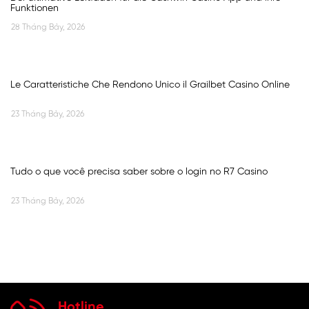
Funktionen
28 Tháng Bảy, 2026
Le Caratteristiche Che Rendono Unico il Grailbet Casino Online
23 Tháng Bảy, 2026
Tudo o que você precisa saber sobre o login no R7 Casino
23 Tháng Bảy, 2026
Hotline