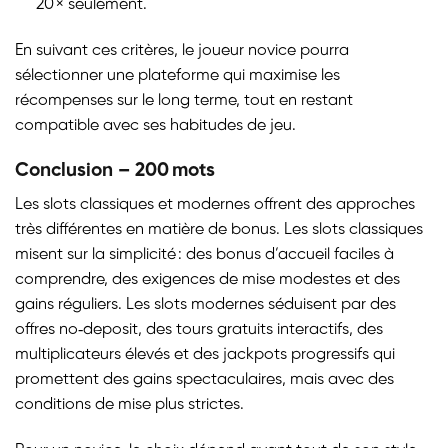
20 × seulement.
En suivant ces critères, le joueur novice pourra
sélectionner une plateforme qui maximise les
récompenses sur le long terme, tout en restant
compatible avec ses habitudes de jeu.
Conclusion – 200 mots
Les slots classiques et modernes offrent des approches
très différentes en matière de bonus. Les slots classiques
misent sur la simplicité : des bonus d’accueil faciles à
comprendre, des exigences de mise modestes et des
gains réguliers. Les slots modernes séduisent par des
offres no‑deposit, des tours gratuits interactifs, des
multiplicateurs élevés et des jackpots progressifs qui
promettent des gains spectaculaires, mais avec des
conditions de mise plus strictes.