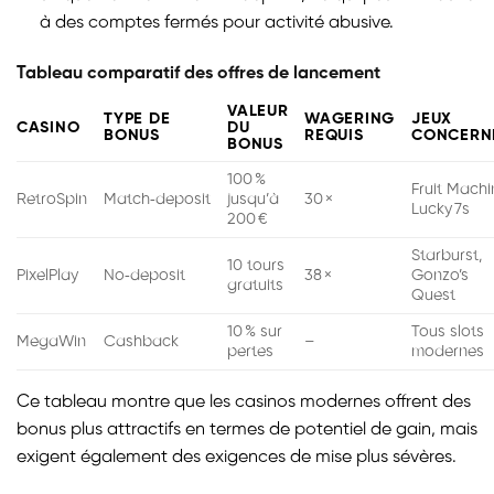
à des comptes fermés pour activité abusive.
Tableau comparatif des offres de lancement
VALEUR
TYPE DE
WAGERING
JEUX
CASINO
DU
BONUS
REQUIS
CONCERN
BONUS
100 %
Fruit Machi
RetroSpin
Match‑deposit
jusqu’à
30 ×
Lucky 7s
200 €
Starburst,
10 tours
PixelPlay
No‑deposit
38 ×
Gonzo’s
gratuits
Quest
10 % sur
Tous slots
MegaWin
Cashback
–
pertes
modernes
Ce tableau montre que les casinos modernes offrent des
bonus plus attractifs en termes de potentiel de gain, mais
exigent également des exigences de mise plus sévères.