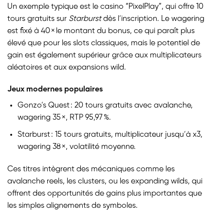
Un exemple typique est le casino “PixelPlay”, qui offre 10
tours gratuits sur
Starburst
dès l’inscription. Le wagering
est fixé à 40 × le montant du bonus, ce qui paraît plus
élevé que pour les slots classiques, mais le potentiel de
gain est également supérieur grâce aux multiplicateurs
aléatoires et aux expansions wild.
Jeux modernes populaires
Gonzo’s Quest : 20 tours gratuits avec avalanche,
wagering 35 ×, RTP 95,97 %.
Starburst : 15 tours gratuits, multiplicateur jusqu’à x3,
wagering 38 ×, volatilité moyenne.
Ces titres intègrent des mécaniques comme les
avalanche reels, les clusters, ou les expanding wilds, qui
offrent des opportunités de gains plus importantes que
les simples alignements de symboles.