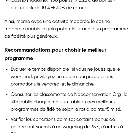
Casino moderne : 450 points → 2,25 € de bonus +
cash‑back de 10 % → 30 € de retour.
Ainsi, même avec une activité modérée, le casino
moderne double le gain potentiel grâce à un programme
de fidélité plus généreux.
Recommandations pour choisir le meilleur
programme
Évaluer le temps disponible : si vous ne jouez que le
week‑end, privilégiez un casino qui propose des
promotions le vendredi et le dimanche.
Consulter les classements de Noeconservation.Org : le
site publie chaque mois un tableau des meilleurs
programmes de fidélité selon le ratio points/€ misé.
Vérifier les conditions de mise : certains bonus de
points sont soumis à un wagering de 35 ×, d’autres à