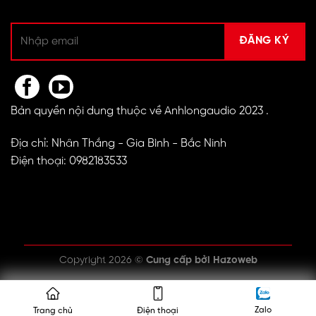
Bản quyền nội dung thuộc về Anhlongaudio 2023 .
Địa chỉ: Nhân Thắng - Gia Bình - Bắc Ninh
Điện thoại: 0982183533
Copyright 2026 ©
Cung cấp bởi
Hazoweb
Zalo
Trang chủ
Điện thoại