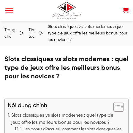
Chuyển
đến
nội
dung
Slots classiques vs slots modernes : quel
Trang
Tin
>
>
type de jeux offre les meilleurs bonus pour
chủ
tức
les novices ?
Slots classiques vs slots modernes : quel
type de jeux offre les meilleurs bonus
pour les novices ?
Nội dung chính
Slots classiques vs slots modernes : quel type de
jeux offre les meilleurs bonus pour les novices ?
1. Les bonus d’accueil : comment les slots classiques les