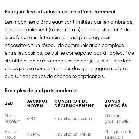
Pourquoi les slots classiques en offrent rarement
Les machines à 3 rouleaux sont limitées par le nombre de
lignes de paiement (souvent 1 à 5) et par la simplicité de
leurs fonctions. Introduire un jackpot progressif
nécessiterait un réseau de communication complexe
entre les casinos, ce qui ne correspond pas à l’objectif de
stabilité et de gains modestes de ces jeux. Ainsi, les slots
classiques se concentrent sur des gains réguliers plutôt
que sur des coups de chance exceptionnels.
Exemples de jackpots modernes
JACKPOT
CONDITION DE
BONUS
JEU
MOYEN
DÉCLENCHEMENT
ASSOCIÉS
Mega
20 tours
5 M €
3 symboles scatter
Moolah
gratuits wild
Hall of
Mini‑game de
2,5 M €
5 symboles bonus
Gods
sélection