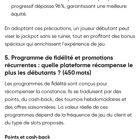
progressif dépasse 96 %, garantissant une meilleure
équité.
En adoptant ces précautions, un joueur débutant peut
viser le jackpot sans se ruiner, tout en profitant des bonus
spéciaux qui enrichissent l’expérience de jeu.
5. Programme de fidélité et promotions
récurrentes : quelle plateforme récompense le
plus les débutants ? (450 mots)
Les programmes de fidélité sont conçus pour
récompenser la constance. Ils se traduisent par des
points, du cash‑back, des tournois hebdomadaires et
des offres saisonnières. La valeur réelle de ces
programmes dépend de la fréquence de jeu du client et
du type de slots proposés.
Points et cash‑back