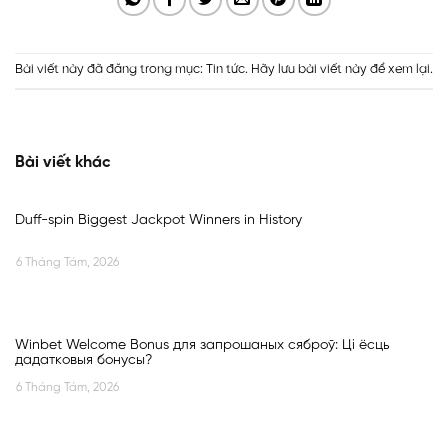
Bài viết này đã đăng trong mục:
Tin tức
. Hãy lưu
bài viết này để xem lại
.
Bài viết khác
Duff-spin Biggest Jackpot Winners in History
6 Tháng Tám, 2026
Winbet Welcome Bonus для запрошаных сяброў: Ці ёсць
дадатковыя бонусы?
6 Tháng Tám, 2026