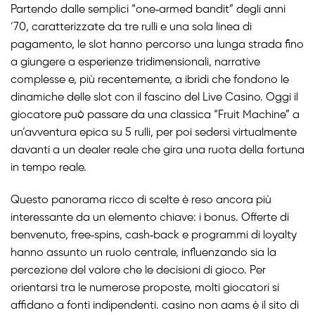
Partendo dalle semplici “one‑armed bandit” degli anni
’70, caratterizzate da tre rulli e una sola linea di
pagamento, le slot hanno percorso una lunga strada fino
a giungere a esperienze tridimensionali, narrative
complesse e, più recentemente, a ibridi che fondono le
dinamiche delle slot con il fascino del Live Casino. Oggi il
giocatore può passare da una classica “Fruit Machine” a
un’avventura epica su 5 rulli, per poi sedersi virtualmente
davanti a un dealer reale che gira una ruota della fortuna
in tempo reale.
Questo panorama ricco di scelte è reso ancora più
interessante da un elemento chiave: i bonus. Offerte di
benvenuto, free‑spins, cash‑back e programmi di loyalty
hanno assunto un ruolo centrale, influenzando sia la
percezione del valore che le decisioni di gioco. Per
orientarsi tra le numerose proposte, molti giocatori si
affidano a fonti indipendenti.
casino non aams
è il sito di