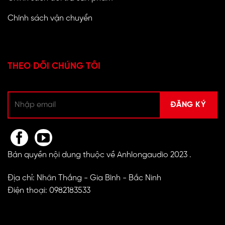
Chính sách vận chuyển
THEO DÕI CHÚNG TÔI
Bản quyền nội dung thuộc về Anhlongaudio 2023 .
Địa chỉ: Nhân Thắng - Gia Bình - Bắc Ninh
Điện thoại: 0982183533