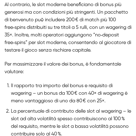
Al contrario, le slot moderne beneficiano di bonus più
generosi ma con condizioni più stringenti. Un pacchetto
di benvenuto può includere 200 € di match più 100
free‑spins distribuiti su tre titoli a 5 rulli, con un wagering di
35×. Inoltre, molti operatori aggiungono “no‑deposit
free‑spins” per slot moderne, consentendo al giocatore di
testare il gioco senza rischiare capitale.
Per massimizzare il valore dei bonus, è fondamentale
valutare:
Il rapporto tra importo del bonus e requisito di
wagering – un bonus da 100 € con 40× di wagering è
meno vantaggioso di uno da 80 € con 25×.
La percentuale di contributo delle slot al wagering – le
slot ad alta volatilità spesso contribuiscono al 100 %
del requisito, mentre le slot a bassa volatilità possono
contribuire solo al 40 %.