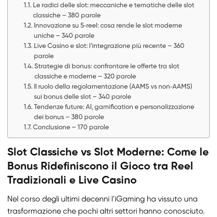
Le radici delle slot: meccaniche e tematiche delle slot
classiche – 380 parole
Innovazione su 5‑reel: cosa rende le slot moderne
uniche – 340 parole
Live Casino e slot: l’integrazione più recente – 360
parole
Strategie di bonus: confrontare le offerte tra slot
classiche e moderne – 320 parole
Il ruolo della regolamentazione (AAMS vs non‑AAMS)
sui bonus delle slot – 340 parole
Tendenze future: AI, gamification e personalizzazione
dei bonus – 380 parole
Conclusione – 170 parole
Slot Classiche vs Slot Moderne: Come le
Bonus Ridefiniscono il Gioco tra Reel
Tradizionali e Live Casino
Nel corso degli ultimi decenni l’iGaming ha vissuto una
trasformazione che pochi altri settori hanno conosciuto.