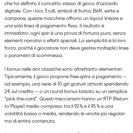
che ha definito il concetto stesso di gioco d’azzardo
digitale. Con i loro 3 rulli, simboli di frutta, BAR, sette e
campane, queste macchine offrono un layout lineare e
una sola linea di pagamento fissa. Il risultato è
immediato: ogni spin è una prova di fortuna pura, senza
elementi narrativi o effetti speciali. La semplicità è la loro
forza, poiché il giocatore non deve gestire molteplici linee
o parametri di scommessa.
I bonus nelle slot classiche sono altrettanto elementari.
Tipicamente, il gioco propone free‑spins a pagamento –
ad esempio, una serie di 10 giri gratuiti attivati spendendo
2 € sul credito – o un round bonus basato su un semplice
“pick‑the‑card”. Questi meccanismi hanno un RTP (Return
to Player) medio compreso tra il 92 % e il 95 % e una
volatilità bassa o media, rendendo le vincite più regolari
ma di entità contenuta.