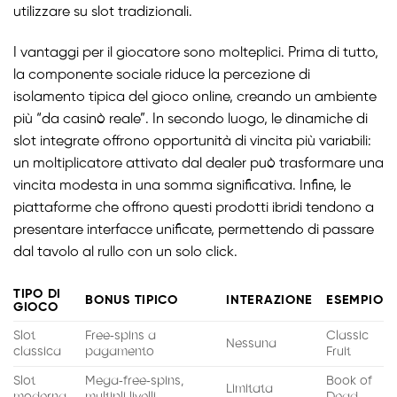
utilizzare su slot tradizionali.
I vantaggi per il giocatore sono molteplici. Prima di tutto,
la componente sociale riduce la percezione di
isolamento tipica del gioco online, creando un ambiente
più “da casinò reale”. In secondo luogo, le dinamiche di
slot integrate offrono opportunità di vincita più variabili:
un moltiplicatore attivato dal dealer può trasformare una
vincita modesta in una somma significativa. Infine, le
piattaforme che offrono questi prodotti ibridi tendono a
presentare interfacce unificate, permettendo di passare
dal tavolo al rullo con un solo click.
TIPO DI
BONUS TIPICO
INTERAZIONE
ESEMPIO
GIOCO
Slot
Free‑spins a
Classic
Nessuna
classica
pagamento
Fruit
Slot
Mega‑free‑spins,
Book of
Limitata
moderna
multipli livelli
Dead