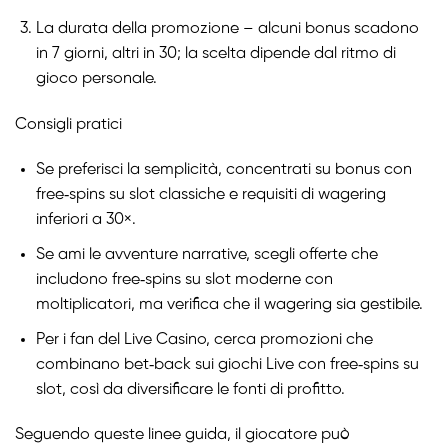
La durata della promozione – alcuni bonus scadono
in 7 giorni, altri in 30; la scelta dipende dal ritmo di
gioco personale.
Consigli pratici
Se preferisci la semplicità, concentrati su bonus con
free‑spins su slot classiche e requisiti di wagering
inferiori a 30×.
Se ami le avventure narrative, scegli offerte che
includono free‑spins su slot moderne con
moltiplicatori, ma verifica che il wagering sia gestibile.
Per i fan del Live Casino, cerca promozioni che
combinano bet‑back sui giochi Live con free‑spins su
slot, così da diversificare le fonti di profitto.
Seguendo queste linee guida, il giocatore può