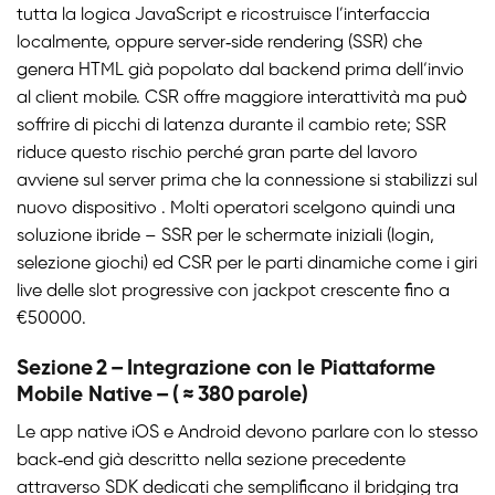
tutta la logica JavaScript e ricostruisce l’interfaccia
localmente, oppure server‑side rendering (SSR) che
genera HTML già popolato dal backend prima dell’invio
al client mobile. CSR offre maggiore interattività ma può
soffrire di picchi di latenza durante il cambio rete; SSR
riduce questo rischio perché gran parte del lavoro
avviene sul server prima che la connessione si stabilizzi sul
nuovo dispositivo . Molti operatori scelgono quindi una
soluzione ibride – SSR per le schermate iniziali (login,
selezione giochi) ed CSR per le parti dinamiche come i giri
live delle slot progressive con jackpot crescente fino a
€50000.
Sezione 2 – Integrazione con le Piattaforme
Mobile Native – ( ≈ 380 parole)
Le app native iOS e Android devono parlare con lo stesso
back‑end già descritto nella sezione precedente
attraverso SDK dedicati che semplificano il bridging tra