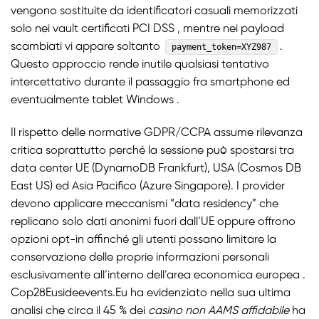
vengono sostituite da identificatori casuali memorizzati
solo nei vault certificati PCI DSS , mentre nei payload
scambiati vi appare soltanto
.
payment_token=XYZ987
Questo approccio rende inutile qualsiasi tentativo
intercettativo durante il passaggio fra smartphone ed
eventualmente tablet Windows .
Il rispetto delle normative GDPR/CCPA assume rilevanza
critica soprattutto perché la sessione può spostarsi tra
data center UE (DynamoDB Frankfurt), USA (Cosmos DB
East US) ed Asia Pacifico (Azure Singapore). I provider
devono applicare meccanismi “data residency” che
replicano solo dati anonimi fuori dall’UE oppure offrono
opzioni opt-in affinché gli utenti possano limitare la
conservazione delle proprie informazioni personali
esclusivamente all’interno dell’area economica europea .
Cop28Eusideevents.Eu ha evidenziato nella sua ultima
analisi che circa il 45 % dei
casino non AAMS affidabile
ha