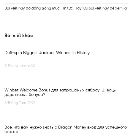
Bài viết này đã đăng trong mục:
Tin tức
. Hãy lưu
bài viết này để xem lại
.
Bài viết khác
Duff-spin Biggest Jackpot Winners in History
6 Tháng Tám, 2026
Winbet Welcome Bonus для запрошаных сяброў: Ці ёсць
дадатковыя бонусы?
6 Tháng Tám, 2026
Все, что вам нужно знать о Dragon Money вход для успешного
старта