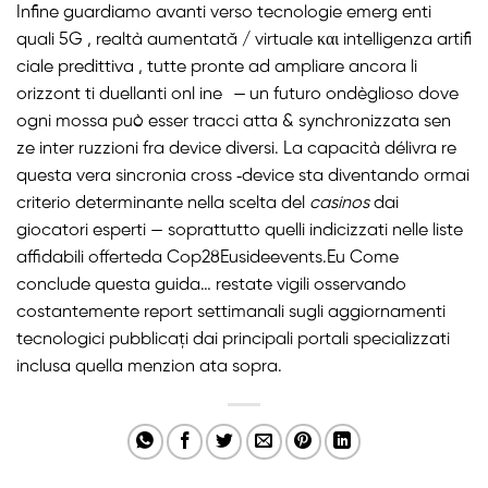
Infine guardiamo avanti verso tecnologie emerg enti
quali ­5G , realtà aumentată / virtuale και intelligenza artifi
ciale predittiva , tutte pronte ad ampliare ancora li
orizzont ti duellanti onl ine — un futuro ondèglioso dove
ogni mossa può esser tracci atta & synchronizzata sen
ze inter ruzzioni fra device diversi.​ La capacità délivra re
questa vera sincronia cross ‑device sta diventando ormai
criterio determinante nella scelta de‌l
casinos
dai
giocatori esperti —​ soprattutto quelli indicizzati nelle liste
affidabili offerteda ​Cop28Eusideevents.Eu​ Come
conclude questa guida… restate vigili osservando
costantemente report settimanali sugli aggiornamenti
tecnologici pubblicaţi dai principali portali specializzati
inclusa quella menzion ata sopra.​