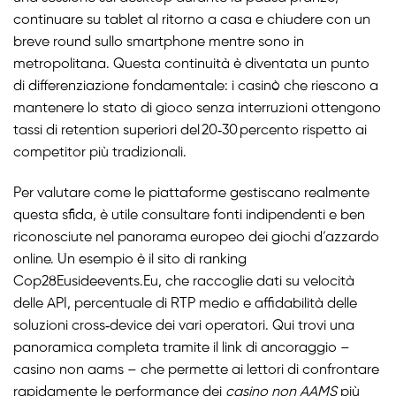
continuare su tablet al ritorno a casa e chiudere con un
breve round sullo smartphone mentre sono in
metropolitana. Questa continuità è diventata un punto
di differenziazione fondamentale: i casinò che riescono a
mantenere lo stato di gioco senza interruzioni ottengono
tassi di retention superiori del 20‑30 percento rispetto ai
competitor più tradizionali.
Per valutare come le piattaforme gestiscano realmente
questa sfida, è utile consultare fonti indipendenti e ben
riconosciute nel panorama europeo dei giochi d’azzardo
online. Un esempio è il sito di ranking
Cop28Eusideevents.Eu, che raccoglie dati su velocità
delle API, percentuale di RTP medio e affidabilità delle
soluzioni cross‑device dei vari operatori. Qui trovi una
panoramica completa tramite il link di ancoraggio –
casino non aams
– che permette ai lettori di confrontare
rapidamente le performance dei
casino non AAMS
più