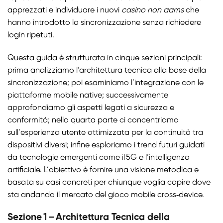
apprezzati e individuare i nuovi
casino non aams
che
hanno introdotto la sincronizzazione senza richiedere
login ripetuti.
Questa guida è strutturata in cinque sezioni principali:
prima analizziamo l’architettura tecnica alla base della
sincronizzazione; poi esaminiamo l’integrazione con le
piattaforme mobile native; successivamente
approfondiamo gli aspetti legati a sicurezza e
conformità; nella quarta parte ci concentriamo
sull’esperienza utente ottimizzata per la continuità tra
dispositivi diversi; infine esploriamo i trend futuri guidati
da tecnologie emergenti come il 5G e l’intelligenza
artificiale. L’obiettivo è fornire una visione metodica e
basata su casi concreti per chiunque voglia capire dove
sta andando il mercato del gioco mobile cross‑device.
Sezione 1 – Architettura Tecnica della