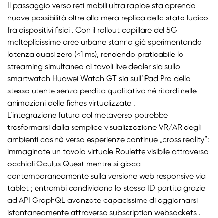
Il passaggio verso reti mobili ultra rapide sta aprendo
nuove possibilità oltre alla mera replica dello stato ludico
fra dispositivi fisici . Con il rollout capillare del 5G
molteplicissime aree urbane stanno già sperimentando
latenza quasi zero (<1 ms), rendendo praticabile lo
streaming simultaneo di tavoli live dealer sia sullo
smartwatch Huawei Watch GT sia sull’iPad Pro dello
stesso utente senza perdita qualitativa né ritardi nelle
animazioni delle fiches virtualizzate .
L’integrazione futura col metaverso potrebbe
trasformarsi dalla semplice visualizzazione VR/AR degli
ambienti casinò verso esperienze continue „cross reality”:
immaginate un tavolo virtuale Roulette visibile attraverso
occhiali Oculus Quest mentre si gioca
contemporaneamente sulla versione web responsive via
tablet ; entrambi condividono lo stesso ID partita grazie
ad API GraphQL avanzate capacissime di aggiornarsi
istantaneamente attraverso subscription websockets .