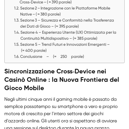
Cross‑Device – ( ≈ 390 parole)
Sezione 2 – Integrazione con le Piattaforme Mobile
Native – ( ≈ 380 parole)
Sezione 3 – Sicurezza e Conformità nella Trasferenza
dei Dati di Gioco – (≈ 395 parole)
Sezione 4 – Esperienza Utente (UX) Ottimizzata per la
Continuità Multidispositivo – (≈ 385 parole)
Sezione 5 – Trend Futuri e Innovazioni Emergenti –
(≈ 400 parole)
Conclusione – (≈ 250 parole)
Sincronizzazione Cross‑Device nei
Casinò Online : la Nuova Frontiera del
Gioco Mobile
Negli ultimi cinque anni il gaming mobile è passato da
semplice passatempo su smartphone a vero e proprio
motore di crescita per l’intero settore dei giochi
d’azzardo online. Gli utenti ora si aspettano di avviare
una sessione sul desktop durante la pausa pranzo,