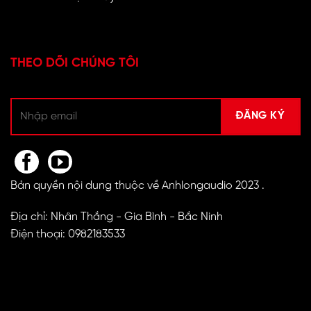
THEO DÕI CHÚNG TÔI
Bản quyền nội dung thuộc về Anhlongaudio 2023 .
Địa chỉ: Nhân Thắng - Gia Bình - Bắc Ninh
Điện thoại: 0982183533