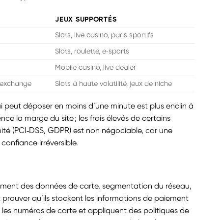
JEUX SUPPORTÉS
Slots, live casino, paris sportifs
Slots, roulette, e‑sports
Mobile casino, live dealer
 exchange
Slots à haute volatilité, jeux de niche
 qui peut déposer en moins d’une minute est plus enclin à
ence la marge du site ; les frais élevés de certains
rmité (PCI‑DSS, GDPR) est non négociable, car une
confiance irréversible.
rement des données de carte, segmentation du réseau,
ent prouver qu’ils stockent les informations de paiement
r les numéros de carte et appliquent des politiques de