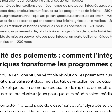
Réglementation européenne et licences de jeu – 80 mots
curité des transactions : les mécanismes de protection intégrés aux port
pact des portefeuilles numériques sur les programmes de fidélité – 280
Segmentation dynamique des joueurs grâce aux données de paiement – 90
udes de cas : casinos qui ont boosté leur fidélité grâce aux e‑wallets – 
sques résiduels et bonnes pratiques pour les opérateurs – 250 mots
avenir des paiements : IA, blockchain et programmes de fidélité hybride
ide de mise en œuvre : étapes pour intégrer un portefeuille numérique t
nclusion – 200 mots
ité des paiements : comment l’intég
iques transforme les programmes de
 du jeu en ligne vit une véritable révolution : les paiements n
ion, envahissent désormais les tables virtuelles, les rouleaux 
 s’explique par la demande croissante de rapidité, de mobilité
us attendre plusieurs jours pour que leurs dépôts soient crédit
ontexte, Info‑Eco.Fr, site de classement et d’analyse des servi
es de casino ont intégré au moins un e‑wallet au cours des deu