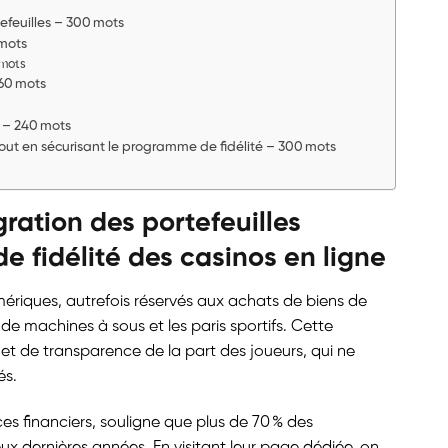
efeuilles – 300 mots
 mots
 mots
260 mots
s – 240 mots
out en sécurisant le programme de fidélité – 300 mots
ration des portefeuilles
 fidélité des casinos en ligne
umériques, autrefois réservés aux achats de biens de
de machines à sous et les paris sportifs. Cette
 et de transparence de la part des joueurs, qui ne
és.
ces financiers, souligne que plus de 70 % des
x dernières années. En visitant leur page dédiée, on