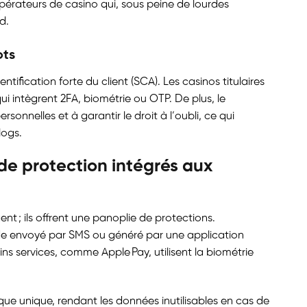
 opérateurs de casino qui, sous peine de lourdes
d.
ots
tification forte du client (SCA). Les casinos titulaires
ui intègrent 2FA, biométrie ou OTP. De plus, le
onnelles et à garantir le droit à l’oubli, ce qui
logs.
de protection intégrés aux
nt ; ils offrent une panoplie de protections.
code envoyé par SMS ou généré par une application
ins services, comme Apple Pay, utilisent la biométrie
ue unique, rendant les données inutilisables en cas de