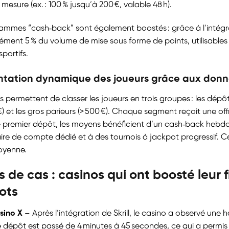
mesure (ex. : 100 % jusqu’à 200 €, valable 48 h).
ammes “cash‑back” sont également boostés : grâce à l’intégra
ément 5 % du volume de mise sous forme de points, utilisabl
sportifs.
tation dynamique des joueurs grâce aux donn
s permettent de classer les joueurs en trois groupes : les dépô
€) et les gros parieurs (> 500 €). Chaque segment reçoit une of
le premier dépôt, les moyens bénéficient d’un cash‑back hebdo
ire de compte dédié et à des tournois à jackpot progressif
oyenne.
 de cas : casinos qui ont boosté leur 
ots
asino X
– Après l’intégration de Skrill, le casino a observé une
dépôt est passé de 4 minutes à 45 secondes, ce qui a permis