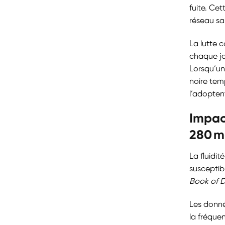
fuite. Ce
réseau sa
La lutte c
chaque jo
Lorsqu’un
noire tem
l’adopten
Impac
280 m
La fluidit
susceptib
Book of 
Les donné
la fréque