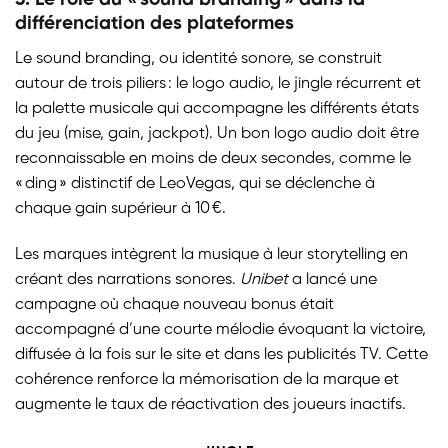
3. Le rôle du « sound branding » dans la
différenciation des plateformes
Le sound branding, ou identité sonore, se construit
autour de trois piliers : le logo audio, le jingle récurrent et
la palette musicale qui accompagne les différents états
du jeu (mise, gain, jackpot). Un bon logo audio doit être
reconnaissable en moins de deux secondes, comme le
« ding » distinctif de LeoVegas, qui se déclenche à
chaque gain supérieur à 10 €.
Les marques intègrent la musique à leur storytelling en
créant des narrations sonores.
Unibet
a lancé une
campagne où chaque nouveau bonus était
accompagné d’une courte mélodie évoquant la victoire,
diffusée à la fois sur le site et dans les publicités TV. Cette
cohérence renforce la mémorisation de la marque et
augmente le taux de réactivation des joueurs inactifs.