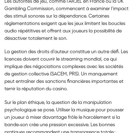
Les autorités de jeu, comme l’ARJEL en France ou la UK
Gambling Commission, commencent à examiner l’impact
des stimuli sonores sur la dépendance. Certaines
réglementations exigent que les jeux limitent les boucles
audio répétitives et offrent aux joueurs la possibilité de
désactiver totalement le son.
La gestion des droits d’auteur constitue un autre défi. Les
licences doivent couvrir le streaming mondial, ce qui
implique des négociations complexes avec les sociétés
de gestion collective (SACEM, PRS). Un manquement
peut entraîner des sanctions financières importantes et
ternir la réputation du casino.
Sur le plan éthique, la question de la manipulation
psychologique se pose. Utiliser la musique pour pousser
un joueur à miser davantage frôle le harcèlement si la
bande‑son crée une pression excessive. Les bonnes
pratiques recommandent une transparence totale :