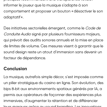
informer le joueur que la musique s’adapte à son
comportement et proposer un bouton « désactiver le son
adaptatif ».
Des initiatives sectorielles émergent, comme le
Code de
Conduite Audio
signé par plusieurs fournisseurs majeurs,
qui prévoit des audits sonores annuels et la mise en place
de limites de volume. Ces mesures visent à garantir que le
sound design reste un atout d’immersion sans devenir un
facteur de dépendance.
Conclusion
La musique, autrefois simple décor, s’est imposée comme
un pilier stratégique du casino en ligne. Son évolution, des
bips 8‑bit aux environnements spatiaux générés par IA, a
permis aux opérateurs de façonner des expériences plus
immersives, d’augmenter la rétention et de différencier
leurs marques grâce au sound branding. Les innovations