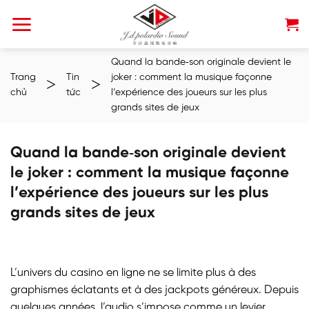
Chuyển
đến
nội
dung
Quand la bande‑son originale devient le
Trang
Tin
joker : comment la musique façonne
>
>
chủ
tức
l’expérience des joueurs sur les plus
grands sites de jeux
Quand la bande‑son originale devient
le joker : comment la musique façonne
l’expérience des joueurs sur les plus
grands sites de jeux
L’univers du casino en ligne ne se limite plus à des
graphismes éclatants et à des jackpots généreux. Depuis
quelques années, l’audio s’impose comme un levier