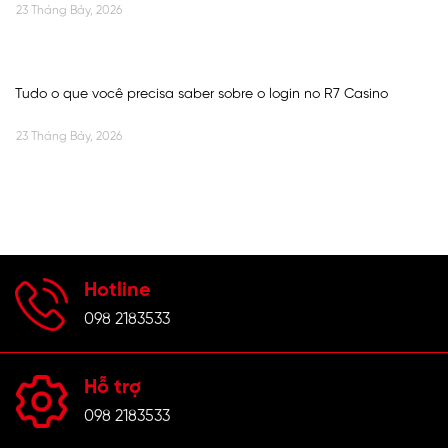
23 Tháng Bảy, 2026
Tudo o que você precisa saber sobre o login no R7 Casino
23 Tháng Bảy, 2026
Hotline
098 2183533
Hỗ trợ
098 2183533