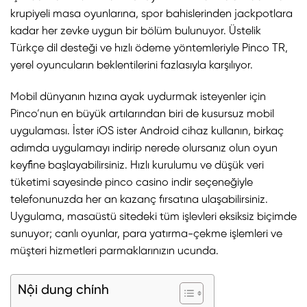
krupiyeli masa oyunlarına, spor bahislerinden jackpotlara
kadar her zevke uygun bir bölüm bulunuyor. Üstelik
Türkçe dil desteği ve hızlı ödeme yöntemleriyle Pinco TR,
yerel oyuncuların beklentilerini fazlasıyla karşılıyor.
Mobil dünyanın hızına ayak uydurmak isteyenler için
Pinco’nun en büyük artılarından biri de kusursuz mobil
uygulaması. İster iOS ister Android cihaz kullanın, birkaç
adımda uygulamayı indirip nerede olursanız olun oyun
keyfine başlayabilirsiniz. Hızlı kurulumu ve düşük veri
tüketimi sayesinde
pinco casino indir
seçeneğiyle
telefonunuzda her an kazanç fırsatına ulaşabilirsiniz.
Uygulama, masaüstü sitedeki tüm işlevleri eksiksiz biçimde
sunuyor; canlı oyunlar, para yatırma-çekme işlemleri ve
müşteri hizmetleri parmaklarınızın ucunda.
Nội dung chính