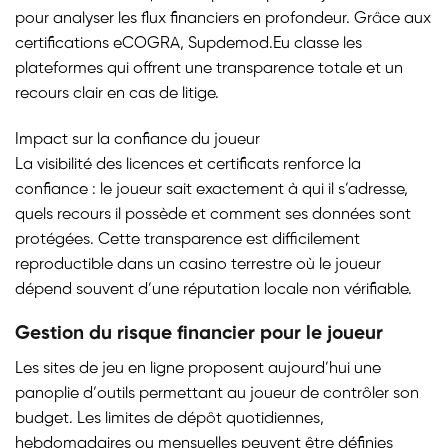
pour analyser les flux financiers en profondeur. Grâce aux
certifications eCOGRA, Supdemod.Eu classe les
plateformes qui offrent une transparence totale et un
recours clair en cas de litige.
Impact sur la confiance du joueur
La visibilité des licences et certificats renforce la
confiance : le joueur sait exactement à qui il s’adresse,
quels recours il possède et comment ses données sont
protégées. Cette transparence est difficilement
reproductible dans un casino terrestre où le joueur
dépend souvent d’une réputation locale non vérifiable.
Gestion du risque financier pour le joueur
Les sites de jeu en ligne proposent aujourd’hui une
panoplie d’outils permettant au joueur de contrôler son
budget. Les limites de dépôt quotidiennes,
hebdomadaires ou mensuelles peuvent être définies