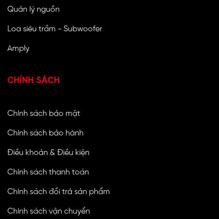
Quản lý nguồn
Loa siêu trầm - Subwoofer
Amply
CHÍNH SÁCH
Chính sách bảo mật
Chính sách bảo hành
Điều khoản & Điều kiện
Chính sách thanh toán
Chính sách đổi trả sản phẩm
Chính sách vận chuyển