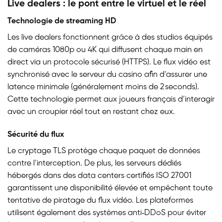
Live dealers : le pont entre le virtuel et le réel
Technologie de streaming HD
Les live dealers fonctionnent grâce à des studios équipés
de caméras 1080p ou 4K qui diffusent chaque main en
direct via un protocole sécurisé (HTTPS). Le flux vidéo est
synchronisé avec le serveur du casino afin d’assurer une
latence minimale (généralement moins de 2 seconds).
Cette technologie permet aux joueurs français d’interagir
avec un croupier réel tout en restant chez eux.
Sécurité du flux
Le cryptage TLS protège chaque paquet de données
contre l’interception. De plus, les serveurs dédiés
hébergés dans des data centers certifiés ISO 27001
garantissent une disponibilité élevée et empêchent toute
tentative de piratage du flux vidéo. Les plateformes
utilisent également des systèmes anti‑DDoS pour éviter