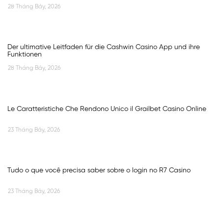
28 Tháng Bảy, 2026
Der ultimative Leitfaden für die Cashwin Casino App und ihre
Funktionen
28 Tháng Bảy, 2026
Le Caratteristiche Che Rendono Unico il Grailbet Casino Online
23 Tháng Bảy, 2026
Tudo o que você precisa saber sobre o login no R7 Casino
23 Tháng Bảy, 2026