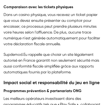
Comparaison avec les tickets physiques
Dans un casino physique, vous recevez un ticket papier
que vous devez ensuite présenter au comptoir pour
encaisser; ce processus peut prendre plusieurs minutes
voire heures selon l’affluence. De plus, aucune trace
numérique n’est générée automatiquement pour faciliter
votre déclaration fiscale annuelle.
Supdemod.Eu rappelle que choisir un site légalement
autorisé en France garantit non seulement sécurité mais
aussi conformité fiscale simplifiée grâce aux rapports
automatiques fournis par la plateforme.
Impact social et responsabilité du jeu en ligne
Programmes prévention & partenariats ONG
Les meilleurs opérateurs investissent dans des
programmes éducatifs tels que « Play Safe », collaborant