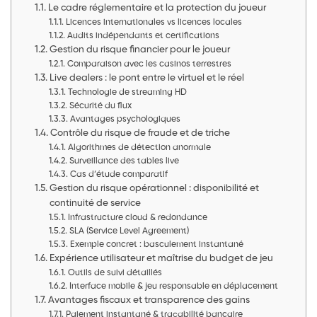
Le cadre réglementaire et la protection du joueur
Licences internationales vs licences locales
Audits indépendants et certifications
Gestion du risque financier pour le joueur
Comparaison avec les casinos terrestres
Live dealers : le pont entre le virtuel et le réel
Technologie de streaming HD
Sécurité du flux
Avantages psychologiques
Contrôle du risque de fraude et de triche
Algorithmes de détection anormale
Surveillance des tables live
Cas d’étude comparatif
Gestion du risque opérationnel : disponibilité et
continuité de service
Infrastructure cloud & redondance
SLA (Service Level Agreement)
Exemple concret : basculement instantané
Expérience utilisateur et maîtrise du budget de jeu
Outils de suivi détaillés
Interface mobile & jeu responsable en déplacement
Avantages fiscaux et transparence des gains
Paiement instantané & traçabilité bancaire