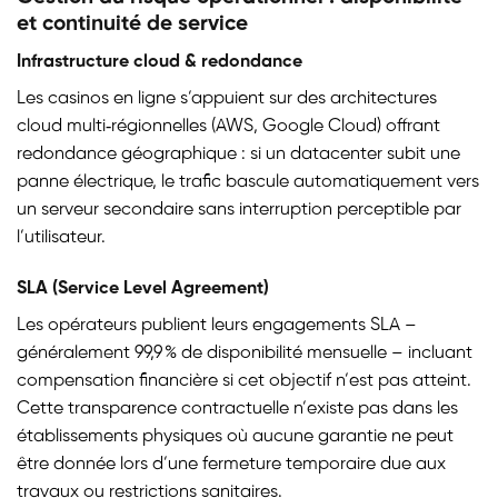
et continuité de service
Infrastructure cloud & redondance
Les casinos en ligne s’appuient sur des architectures
cloud multi‑régionnelles (AWS, Google Cloud) offrant
redondance géographique : si un datacenter subit une
panne électrique, le trafic bascule automatiquement vers
un serveur secondaire sans interruption perceptible par
l’utilisateur.
SLA (Service Level Agreement)
Les opérateurs publient leurs engagements SLA –
généralement 99,9 % de disponibilité mensuelle – incluant
compensation financière si cet objectif n’est pas atteint.
Cette transparence contractuelle n’existe pas dans les
établissements physiques où aucune garantie ne peut
être donnée lors d’une fermeture temporaire due aux
travaux ou restrictions sanitaires.