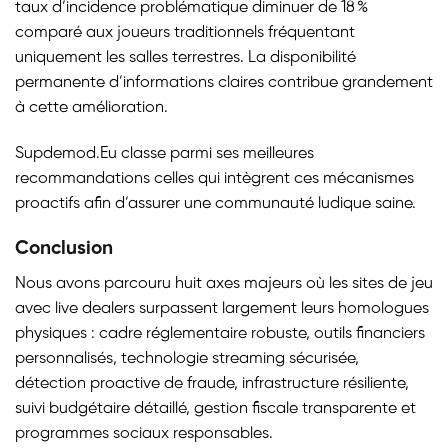
taux d’incidence problématique diminuer de 18 %
comparé aux joueurs traditionnels fréquentant
uniquement les salles terrestres. La disponibilité
permanente d’informations claires contribue grandement
à cette amélioration.
Supdemod.Eu classe parmi ses meilleures
recommandations celles qui intègrent ces mécanismes
proactifs afin d’assurer une communauté ludique saine.
Conclusion
Nous avons parcouru huit axes majeurs où les sites de jeu
avec live dealers surpassent largement leurs homologues
physiques : cadre réglementaire robuste, outils financiers
personnalisés, technologie streaming sécurisée,
détection proactive de fraude, infrastructure résiliente,
suivi budgétaire détaillé, gestion fiscale transparente et
programmes sociaux responsables.