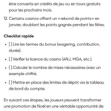
être convertis en crédits de jeu ou en tours gratuits
pour les prochains mois.
Certains casinos offrent un « rebond de points » en
janvier, doublant les points gagnés pendant les fêtes.
Checklist rapide
[ ] Lire les termes du bonus (wagering, contribution,
durée).
[ ] Vérifier la licence du casino (ANJ, MGA, etc.).
[ ] Calculer le nombre de mises nécessaires avec un
exemple chiffré.
[ ] Mettre en place des limites de dépôt via le tableau
de bord du compte.
En suivant ces étapes, les joueurs peuvent transformer
une promotion de Noël en une véritable opportunité de