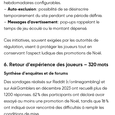
hebdomadaires configurables.
–
Auto‑exclusion
: possibilité de se désinscrire
temporairement du site pendant une période définie.
–
Messages d’avertissement
: pop‑ups rappelant le
temps de jeu écoulé ou le montant dépensé.
Ces initiatives, souvent exigées par les autorités de
régulation, visent à protéger les joueurs tout en
conservant l’aspect ludique des promotions de Noël.
6. Retour d’expérience des joueurs – 320 mots
Synthèse d’enquêtes et de forums
Des sondages réalisés sur Reddit (r/onlinegambling) et
sur AskGamblers en décembre 2023 ont recueilli plus de
1 200 réponses. 62 % des participants ont déclaré avoir
essayé au moins une promotion de Noël, tandis que 18 %
ont indiqué avoir rencontré des difficultés à remplir les
conditions de mise.