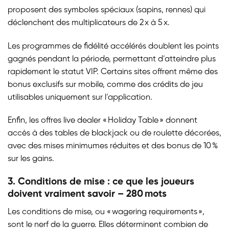
proposent des symboles spéciaux (sapins, rennes) qui
déclenchent des multiplicateurs de 2 x à 5 x.
Les programmes de fidélité accélérés doublent les points
gagnés pendant la période, permettant d’atteindre plus
rapidement le statut VIP. Certains sites offrent même des
bonus exclusifs sur mobile, comme des crédits de jeu
utilisables uniquement sur l’application.
Enfin, les offres live dealer « Holiday Table » donnent
accès à des tables de blackjack ou de roulette décorées,
avec des mises minimumes réduites et des bonus de 10 %
sur les gains.
3. Conditions de mise : ce que les joueurs
doivent vraiment savoir – 280 mots
Les conditions de mise, ou « wagering requirements »,
sont le nerf de la guerre. Elles déterminent combien de