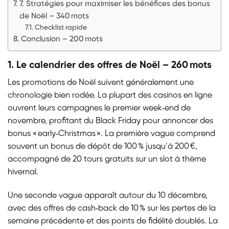
7. Stratégies pour maximiser les bénéfices des bonus
de Noël – 340 mots
Checklist rapide
Conclusion – 200 mots
1. Le calendrier des offres de Noël – 260 mots
Les promotions de Noël suivent généralement une
chronologie bien rodée. La plupart des casinos en ligne
ouvrent leurs campagnes le premier week‑end de
novembre, profitant du Black Friday pour annoncer des
bonus « early‑Christmas ». La première vague comprend
souvent un bonus de dépôt de 100 % jusqu’à 200 €,
accompagné de 20 tours gratuits sur un slot à thème
hivernal.
Une seconde vague apparaît autour du 10 décembre,
avec des offres de cash‑back de 10 % sur les pertes de la
semaine précédente et des points de fidélité doublés. La