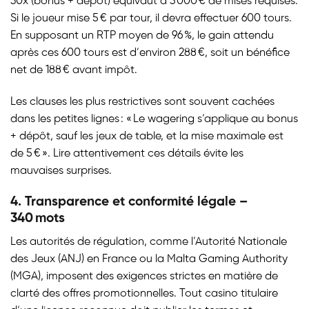
30x (bonus + dépôt) équivaut à 3 000 € de mises requises.
Si le joueur mise 5 € par tour, il devra effectuer 600 tours.
En supposant un RTP moyen de 96 %, le gain attendu
après ces 600 tours est d’environ 288 €, soit un bénéfice
net de 188 € avant impôt.
Les clauses les plus restrictives sont souvent cachées
dans les petites lignes : « Le wagering s’applique au bonus
+ dépôt, sauf les jeux de table, et la mise maximale est
de 5 € ». Lire attentivement ces détails évite les
mauvaises surprises.
4. Transparence et conformité légale –
340 mots
Les autorités de régulation, comme l’Autorité Nationale
des Jeux (ANJ) en France ou la Malta Gaming Authority
(MGA), imposent des exigences strictes en matière de
clarté des offres promotionnelles. Tout casino titulaire