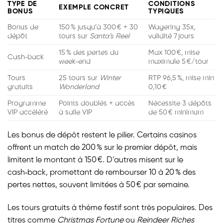
TYPE DE
CONDITIONS
EXEMPLE CONCRET
BONUS
TYPIQUES
Bonus de
150 % jusqu’à 300 € + 30
Wagering 35x,
dépôt
tours sur
Santa’s Reel
validité 7 jours
15 % des pertes du
Max 100 €, mise
Cash‑back
week‑end
maximale 5 €/tour
Tours
25 tours sur
Winter
RTP 96,5 %, mise min
gratuits
Wonderland
0,10 €
Programme
Points doublés + accès
Nécessite 3 dépôts
VIP accéléré
à salle VIP
de 50 € minimum
Les bonus de dépôt restent le pilier. Certains casinos
offrent un match de 200 % sur le premier dépôt, mais
limitent le montant à 150 €. D’autres misent sur le
cash‑back, promettant de rembourser 10 à 20 % des
pertes nettes, souvent limitées à 50 € par semaine.
Les tours gratuits à thème festif sont très populaires. Des
titres comme
Christmas Fortune
ou
Reindeer Riches