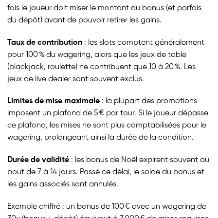
fois le joueur doit miser le montant du bonus (et parfois
du dépôt) avant de pouvoir retirer les gains.
Taux de contribution
: les slots comptent généralement
pour 100 % du wagering, alors que les jeux de table
(blackjack, roulette) ne contribuent que 10 à 20 %. Les
jeux de live dealer sont souvent exclus.
Limites de mise maximale
: la plupart des promotions
imposent un plafond de 5 € par tour. Si le joueur dépasse
ce plafond, les mises ne sont plus comptabilisées pour le
wagering, prolongeant ainsi la durée de la condition.
Durée de validité
: les bonus de Noël expirent souvent au
bout de 7 à 14 jours. Passé ce délai, le solde du bonus et
les gains associés sont annulés.
Exemple chiffré : un bonus de 100 € avec un wagering de