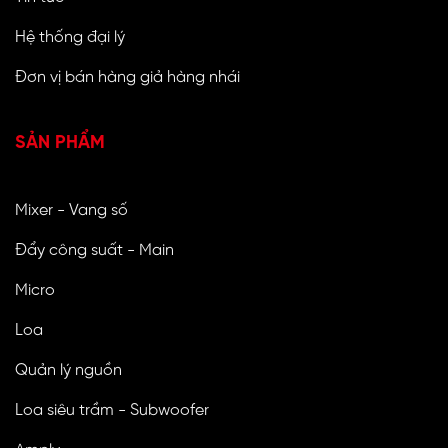
Hệ thống đại lý
Đơn vị bán hàng giả hàng nhái
SẢN PHẨM
Mixer - Vang số
Đẩy công suất - Main
Micro
Loa
Quản lý nguồn
Loa siêu trầm - Subwoofer