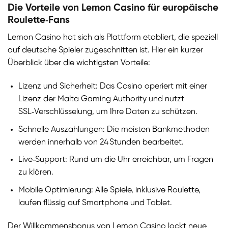
Die Vorteile von Lemon Casino für europäische
Roulette‑Fans
Lemon Casino hat sich als Plattform etabliert, die speziell
auf deutsche Spieler zugeschnitten ist. Hier ein kurzer
Überblick über die wichtigsten Vorteile:
Lizenz und Sicherheit: Das Casino operiert mit einer
Lizenz der Malta Gaming Authority und nutzt
SSL‑Verschlüsselung, um Ihre Daten zu schützen.
Schnelle Auszahlungen: Die meisten Bankmethoden
werden innerhalb von 24 Stunden bearbeitet.
Live‑Support: Rund um die Uhr erreichbar, um Fragen
zu klären.
Mobile Optimierung: Alle Spiele, inklusive Roulette,
laufen flüssig auf Smartphone und Tablet.
Der Willkommensbonus von Lemon Casino lockt neue