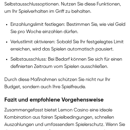
Selbstausschlussoptionen. Nutzen Sie diese Funktionen,
um Ihr Spielverhalten im Griff zu behalten.
Einzahlungslimit festlegen: Bestimmen Sie, wie viel Geld
Sie pro Woche einzahlen dürfen.
Verlustlimit aktivieren: Sobald Sie Ihr festgelegtes Limit
erreichen, wird das Spielen automatisch pausiert.
Selbstausschluss: Bei Bedarf können Sie sich für einen
definierten Zeitraum vom Spielen ausschließen.
Durch diese Maßnahmen schützen Sie nicht nur Ihr
Budget, sondern auch Ihre Spielfreude.
Fazit und empfohlene Vorgehensweise
Zusammengefasst bietet Lemon Casino eine ideale
Kombination aus fairen Spielbedingungen, schnellen
Auszahlungen und umfassendem Spielerschutz. Wenn Sie