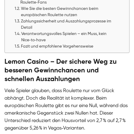
Roulette‑Fans
Wie Sie die besten Gewinnchancen beim
europäischen Roulette nutzen
Zahlungssicherheit und Auszahlungsprozesse im
Detail
Verantwortungsvolles Spielen – ein Muss, kein
Nice‑to‑have
Fazit und empfohlene Vorgehensweise
Lemon Casino – Der sichere Weg zu
besseren Gewinnchancen und
schnellen Auszahlungen
Viele Spieler glauben, dass Roulette nur vom Glück
abhängt. Doch die Realität ist komplexer. Beim
europäischen Roulette gibt es nur eine Null, während das
amerikanische Gegenstück zwei Nullen hat. Dieser
Unterschied reduziert den Hausvorteil von 2,7 % auf 2,7 %
gegenüber 5,26 % in Vegas‑Varianten.