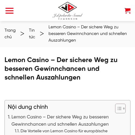
Chuyển
đến
nội
dung
Lemon Casino – Der sichere Weg zu
Trang
Tin
>
>
besseren Gewinnchancen und schnellen
chủ
tức
Auszahlungen
Lemon Casino – Der sichere Weg zu
besseren Gewinnchancen und
schnellen Auszahlungen
Nội dung chính
Lemon Casino – Der sichere Weg zu besseren
Gewinnchancen und schnellen Auszahlungen
Die Vorteile von Lemon Casino für europäische