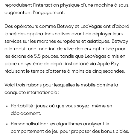
reproduisent l’interaction physique d’une machine à sous,
augmentant l’engagement.
Des opérateurs comme Betway et LeoVegas ont d’abord
lancé des applications natives avant de déployer leurs
services sur les marchés européens et asiatiques. Betway
a introduit une fonction de « live dealer » optimisée pour
les écrans de 5,5 pouces, tandis que LeoVegas a mis en
place un système de dépôt instantané via Apple Pay,
réduisant le temps d’attente à moins de cinq secondes.
Voici trois raisons pour lesquelles le mobile domine la
conquête internationale :
Portabilité : jouez où que vous soyez, même en
déplacement.
Personnalisation : les algorithmes analysent le
comportement de jeu pour proposer des bonus ciblés.