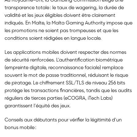
Au Royaume-Uni, la Gambling Commission exige une
transparence totale : le taux de wagering, la durée de
validité et les jeux éligibles doivent être clairement
indiqués. En Malte, la Malta Gaming Authority impose que
les promotions ne soient pas trompeuses et que les
conditions soient rédigées en langue locale.
Les applications mobiles doivent respecter des normes
de sécurité renforcées. L’authentification biométrique
(empreinte digitale, reconnaissance faciale) remplace
souvent le mot de passe traditionnel, réduisant le risque
de piratage. Le chiffrement SSL/TLS de niveau 256 bits
protège les transactions financières, tandis que les audits
réguliers de tierces parties (eCOGRA, iTech Labs)
garantissent l’équité des jeux.
Conseils aux débutants pour vérifier la légitimité d’un
bonus mobile :