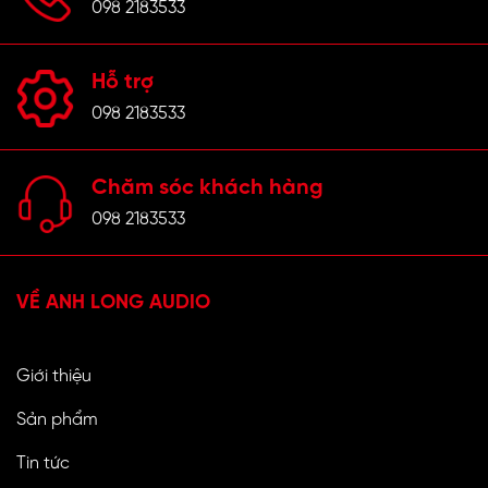
098 2183533
Hỗ trợ
098 2183533
Chăm sóc khách hàng
098 2183533
VỀ ANH LONG AUDIO
Giới thiệu
Sản phẩm
Tin tức