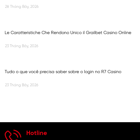
28 Tháng Bảy, 2026
Le Caratteristiche Che Rendono Unico il Grailbet Casino Online
23 Tháng Bảy, 2026
Tudo o que você precisa saber sobre o login no R7 Casino
23 Tháng Bảy, 2026
Hotline