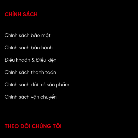
CHÍNH SÁCH
Chính sách bảo mật
Chính sách bảo hành
Điều khoản & Điều kiện
Chính sách thanh toán
Chính sách đổi trả sản phẩm
Chính sách vận chuyển
THEO DÕI CHÚNG TÔI