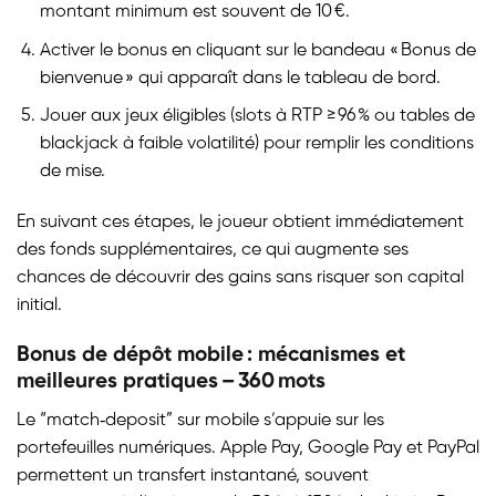
montant minimum est souvent de 10 €.
Activer le bonus en cliquant sur le bandeau « Bonus de
bienvenue » qui apparaît dans le tableau de bord.
Jouer aux jeux éligibles (slots à RTP ≥ 96 % ou tables de
blackjack à faible volatilité) pour remplir les conditions
de mise.
En suivant ces étapes, le joueur obtient immédiatement
des fonds supplémentaires, ce qui augmente ses
chances de découvrir des gains sans risquer son capital
initial.
Bonus de dépôt mobile : mécanismes et
meilleures pratiques – 360 mots
Le “match‑deposit” sur mobile s’appuie sur les
portefeuilles numériques. Apple Pay, Google Pay et PayPal
permettent un transfert instantané, souvent