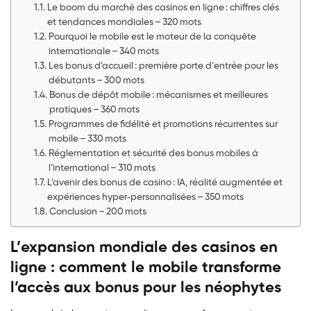
Le boom du marché des casinos en ligne : chiffres clés
et tendances mondiales – 320 mots
Pourquoi le mobile est le moteur de la conquête
internationale – 340 mots
Les bonus d’accueil : première porte d’entrée pour les
débutants – 300 mots
Bonus de dépôt mobile : mécanismes et meilleures
pratiques – 360 mots
Programmes de fidélité et promotions récurrentes sur
mobile – 330 mots
Réglementation et sécurité des bonus mobiles à
l’international – 310 mots
L’avenir des bonus de casino : IA, réalité augmentée et
expériences hyper‑personnalisées – 350 mots
Conclusion – 200 mots
L’expansion mondiale des casinos en
ligne : comment le mobile transforme
l’accès aux bonus pour les néophytes