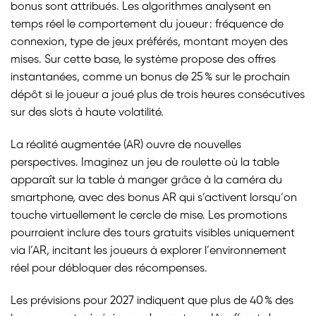
bonus sont attribués. Les algorithmes analysent en
temps réel le comportement du joueur : fréquence de
connexion, type de jeux préférés, montant moyen des
mises. Sur cette base, le système propose des offres
instantanées, comme un bonus de 25 % sur le prochain
dépôt si le joueur a joué plus de trois heures consécutives
sur des slots à haute volatilité.
La réalité augmentée (AR) ouvre de nouvelles
perspectives. Imaginez un jeu de roulette où la table
apparaît sur la table à manger grâce à la caméra du
smartphone, avec des bonus AR qui s’activent lorsqu’on
touche virtuellement le cercle de mise. Les promotions
pourraient inclure des tours gratuits visibles uniquement
via l’AR, incitant les joueurs à explorer l’environnement
réel pour débloquer des récompenses.
Les prévisions pour 2027 indiquent que plus de 40 % des