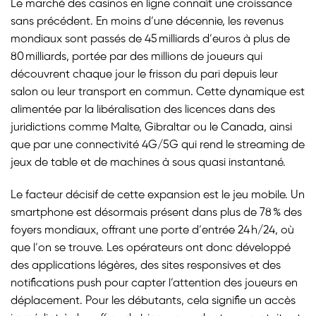
Le marché des casinos en ligne connaît une croissance
sans précédent. En moins d’une décennie, les revenus
mondiaux sont passés de 45 milliards d’euros à plus de
80 milliards, portée par des millions de joueurs qui
découvrent chaque jour le frisson du pari depuis leur
salon ou leur transport en commun. Cette dynamique est
alimentée par la libéralisation des licences dans des
juridictions comme Malte, Gibraltar ou le Canada, ainsi
que par une connectivité 4G/5G qui rend le streaming de
jeux de table et de machines à sous quasi instantané.
Le facteur décisif de cette expansion est le jeu mobile. Un
smartphone est désormais présent dans plus de 78 % des
foyers mondiaux, offrant une porte d’entrée 24 h/24, où
que l’on se trouve. Les opérateurs ont donc développé
des applications légères, des sites responsives et des
notifications push pour capter l’attention des joueurs en
déplacement. Pour les débutants, cela signifie un accès