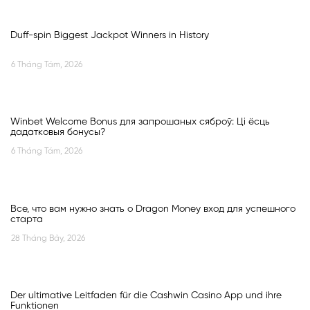
Duff-spin Biggest Jackpot Winners in History
6 Tháng Tám, 2026
Winbet Welcome Bonus для запрошаных сяброў: Ці ёсць
дадатковыя бонусы?
6 Tháng Tám, 2026
Все, что вам нужно знать о Dragon Money вход для успешного
старта
28 Tháng Bảy, 2026
Der ultimative Leitfaden für die Cashwin Casino App und ihre
Funktionen