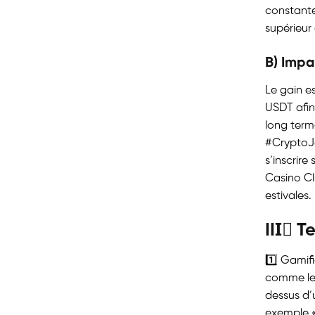
constante
supérieur
B) Impa
Le gain e
USDT afin
long term
#CryptoJa
s’inscrire
Casino Cl
estivales.
III️⃣ 
1️⃣ Gamif
comme le 
dessus d’
exemple «