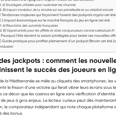
A) Stratégies utilisées pour maximiser les chances
B) Impact immédiat de la victoire sur son portefeuille et sa visibilité sociale
I️⃣ Tendances majeures qui façonnent l’avenir des jackpots crypto cet été
️⃣ L’impact économique sur le marché français du jeu en ligne cet été
A) Réactions des autorités françaises
B) Opportunités pour les affiliés et sites comparateurs comme Loeilurbain.Fr
⃣ Pourquoi l’été devient la saison privilégiée pour tester ces nouvelles offr
️⃣ Guide pratique pour profiter pleinement d’un jackpot Bitcoin cet été (sa
nclusion
 des jackpots : comment les nouvell
inissent le succès des joueurs en li
n de la Méditerranée se mêle au cliquetis des smartphones ; les 
ntir le frisson d’une victoire qui ferait vibrer leurs écrans sous l
s ce décor que les casinos en ligne sans vérification d’identit
de jeux à gros enjeux. Le lecteur curieux peut dès maintenan
on
, le comparateur indépendant qui note chaque plateforme selo
é des bonus.