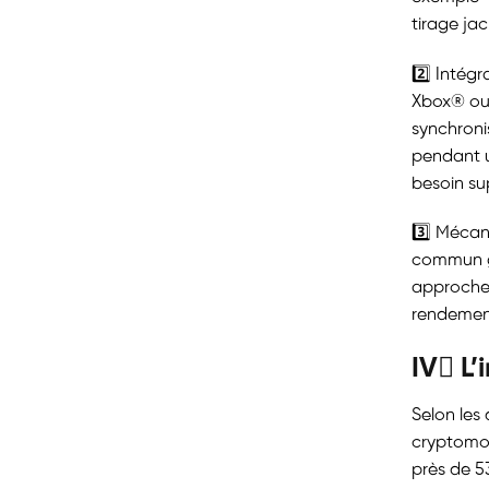
tirage ja
2️⃣ Intég
Xbox® ou 
synchroni
pendant u
besoin su
3️⃣ Mécan
commun gé
approche 
rendement
IV️⃣ L
Selon les
cryptomon
près de 5