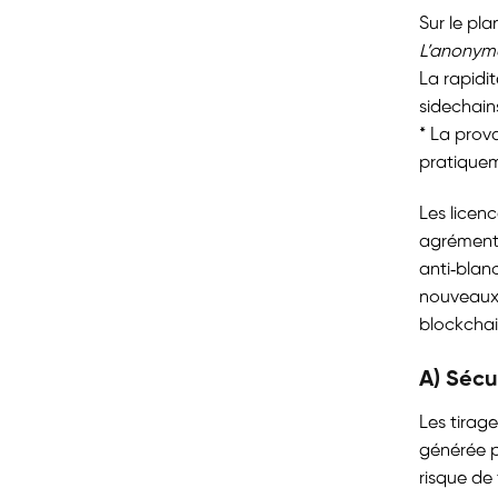
Sur le pl
L’anonyma
La rapidi
sidechain
* La prova
pratiquem
Les licen
agréments
anti‑blan
nouveaux 
blockchai
A) Sécu
Les tirag
générée p
risque de