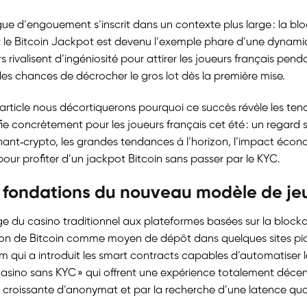
ue d’engouement s’inscrit dans un contexte plus large : la b
 le Bitcoin Jackpot est devenu l’exemple phare d’une dynam
s rivalisent d’ingéniosité pour attirer les joueurs français pe
les chances de décrocher le gros lot dès la première mise.
article nous décortiquerons pourquoi ce succès révèle les ten
ifie concrètement pour les joueurs français cet été : un regard
ant‑crypto, les grandes tendances à l’horizon, l’impact écon
pour profiter d’un jackpot Bitcoin sans passer par le KYC.
es fondations du nouveau modèle de je
e du casino traditionnel aux plateformes basées sur la blockch
tion de Bitcoin comme moyen de dépôt dans quelques sites pion
 qui a introduit les smart contracts capables d’automatiser les
casino sans KYC » qui offrent une expérience totalement décent
roissante d’anonymat et par la recherche d’une latence quasi 