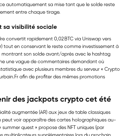
elance automatiquement sa mise tant que le solde reste
llement entre chaque tirage.
 sa visibilité sociale
dre convertit rapidement 0,02 BTC via Uniswap vers
r) tout en conservant le reste comme investissement à
déo montrant son solde avant/après avec le hashtag
enche une vague de commentaires demandant où
au statistique avec plusieurs membres du serveur « Crypto
ilurbain.Fr afin de profiter des mêmes promotions
enir des jackpots crypto cet été
éalité augmentée (AR) aux jeux de table classiques
 peut voir apparaître des cartes holographiques au-
i « summer quest » propose des NFT uniques (par
s multiplicateurs supplémentaires lors du prochain