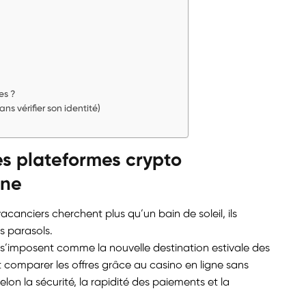
es ?
ns vérifier son identité)
es plateformes crypto
gne
vacanciers cherchent plus qu’un bain de soleil, ils
es parasols.
é s’imposent comme la nouvelle destination estivale des
t comparer les offres grâce au
casino en ligne sans
n la sécurité, la rapidité des paiements et la