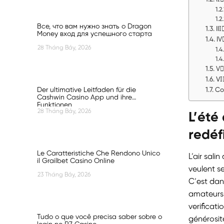
Все, что вам нужно знать о Dragon
II
Money вход для успешного старта
IV
28 Tháng Bảy, 2026
V️
VI
Co
Der ultimative Leitfaden für die
Cashwin Casino App und ihre
Funktionen
28 Tháng Bảy, 2026
L’été
redéf
Le Caratteristiche Che Rendono Unico
L’air sali
il Grailbet Casino Online
veulent se
23 Tháng Bảy, 2026
C’est dan
amateurs 
verificati
Tudo o que você precisa saber sobre o
générosit