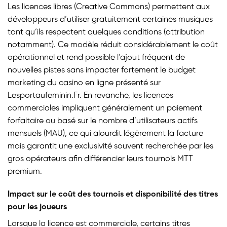
Les licences libres (Creative Commons) permettent aux
développeurs d’utiliser gratuitement certaines musiques
tant qu’ils respectent quelques conditions (attribution
notamment). Ce modèle réduit considérablement le coût
opérationnel et rend possible l’ajout fréquent de
nouvelles pistes sans impacter fortement le budget
marketing du casino en ligne présenté sur
Lesportaufeminin.Fr. En revanche, les licences
commerciales impliquent généralement un paiement
forfaitaire ou basé sur le nombre d’utilisateurs actifs
mensuels (MAU), ce qui alourdit légèrement la facture
mais garantit une exclusivité souvent recherchée par les
gros opérateurs afin différencier leurs tournois MTT
premium.
Impact sur le coût des tournois et disponibilité des titres
pour les joueurs
Lorsque la licence est commerciale, certains titres