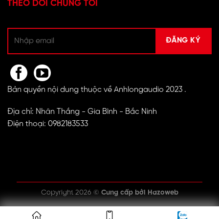
THEO DÕI CHÚNG TÔI
Bản quyền nội dung thuộc về Anhlongaudio 2023 .
Địa chỉ: Nhân Thắng - Gia Bình - Bắc Ninh
Điện thoại: 0982183533
Copyright 2026 ©
Cung cấp bởi
Hazoweb