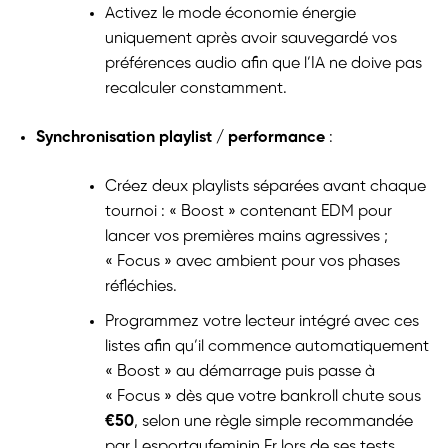
Activez le mode économie énergie
uniquement après avoir sauvegardé vos
préférences audio afin que l’IA ne doive pas
recalculer constamment.
Synchronisation playlist / performance
:
Créez deux playlists séparées avant chaque
tournoi : « Boost » contenant EDM pour
lancer vos premières mains agressives ;
« Focus » avec ambient pour vos phases
réfléchies.
Programmez votre lecteur intégré avec ces
listes afin qu’il commence automatiquement
« Boost » au démarrage puis passe à
« Focus » dès que votre bankroll chute sous
€50
, selon une règle simple recommandée
par Lesportaufeminin.Fr lors de ses tests