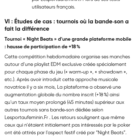
utilisateurs français.
VI : Études de cas : tournois où la bande‑son a
fait la différence
Tournoi « Night Beats » d’une grande plateforme mobile
: hausse de participation de +18 %
Cette compétition hebdomadaire organise ses manches
autour d’une playlist EDM exclusive créée spécialement
pour chaque phase du jeu (« warm‑up », « showdown »,
etc.). Après avoir introduit cette approche musicale
novatrice il y a six mois, La plateforme a observé une
augmentation globale du nombre inscrit (+18 %) ainsi
qu’un taux moyen prolongé (45 minutes) supérieur aux
autres tournois sans bande‑son dédiée selon
Lesportaufeminin.Fr . Les retours soulignent que même
ceux qui n’étaient initialement pas intéressés par le poker
ont été attirés par l’aspect festif créé par “Night Beats”.