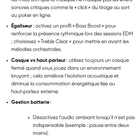
sonores critiques comme le « click » du tirage au sort
au poker en ligne.
Égaliseur
: activez un profil « Bass Boost » pour
renforcer la présence rythmique lors des sessions EDM
; choisissez « Treble Clear » pour mettre en avant les
mélodies orchestrales.
Casque vs haut‑parleur
: utilisez toujours un casque
fermé quand vous jouez dans un environnement
bruyant ; cela améliore l’isolation acoustique et
diminue la consommation énergétique liée au
haut‑parleur externe.
Gestion batterie
:
Désactivez l’audio ambiant lorsqu’il n’est pas
indispensable (exemple : pause entre deux
mains).