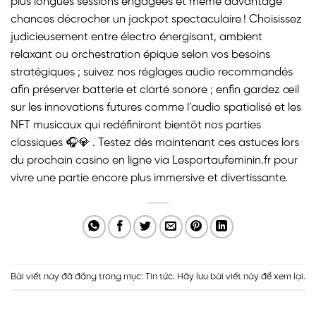
plus longues sessions engagées et même davantage
chances décrocher un jackpot spectaculaire ! Choisissez
judicieusement entre électro énergisant, ambient
relaxant ou orchestration épique selon vos besoins
stratégiques ; suivez nos réglages audio recommandés
afin préserv­er batterie et clarté sonore ; enfin gardez œil
sur les innovations futures comme l’audio spatialisé et les
NFT musicaux qui redéfiniront bientôt nos parties
classiques 🎧💎 . Testez dès maintenant ces astuces lors
du prochain casino en ligne via Lesportaufeminin.fr pour
vivre une partie encore plus immersive et divertissante.​
Bài viết này đã đăng trong mục:
Tin tức
. Hãy lưu
bài viết này để xem lại
.