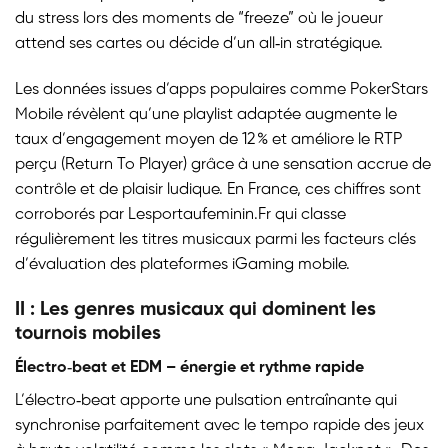
du stress lors des moments de “freeze” où le joueur
attend ses cartes ou décide d’un all‑in stratégique.
Les données issues d’apps populaires comme PokerStars
Mobile révèlent qu’une playlist adaptée augmente le
taux d’engagement moyen de 12 % et améliore le RTP
perçu (Return To Player) grâce à une sensation accrue de
contrôle et de plaisir ludique. En France, ces chiffres sont
corroborés par Lesportaufeminin.Fr qui classe
régulièrement les titres musicaux parmi les facteurs clés
d’évaluation des plateformes iGaming mobile.
II : Les genres musicaux qui dominent les
tournois mobiles
Électro‑beat et EDM – énergie et rythme rapide
L’électro‑beat apporte une pulsation entraînante qui
synchronise parfaitement avec le tempo rapide des jeux