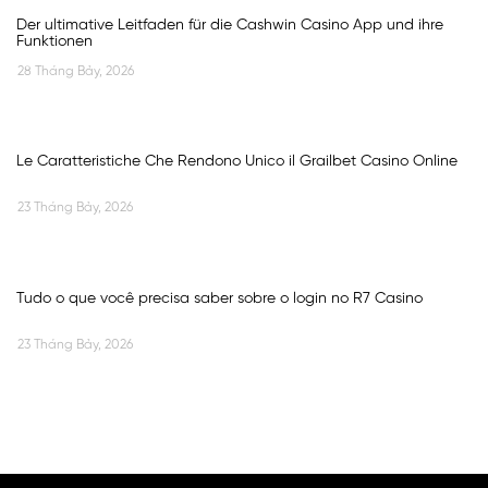
Der ultimative Leitfaden für die Cashwin Casino App und ihre
Funktionen
28 Tháng Bảy, 2026
Le Caratteristiche Che Rendono Unico il Grailbet Casino Online
23 Tháng Bảy, 2026
Tudo o que você precisa saber sobre o login no R7 Casino
23 Tháng Bảy, 2026