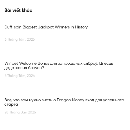
Bài viết khác
Duff-spin Biggest Jackpot Winners in History
6 Tháng Tám, 2026
Winbet Welcome Bonus для запрошаных сяброў: Ці ёсць
дадатковыя бонусы?
6 Tháng Tám, 2026
Все, что вам нужно знать о Dragon Money вход для успешного
старта
28 Tháng Bảy, 2026