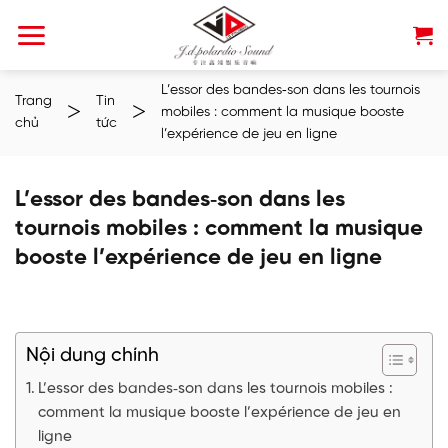
Chuyển
đến
nội
dung
L’essor des bandes‑son dans les tournois
Trang
Tin
>
>
mobiles : comment la musique booste
chủ
tức
l’expérience de jeu en ligne
L’essor des bandes‑son dans les
tournois mobiles : comment la musique
booste l’expérience de jeu en ligne
Nội dung chính
L’essor des bandes‑son dans les tournois mobiles :
comment la musique booste l’expérience de jeu en
ligne