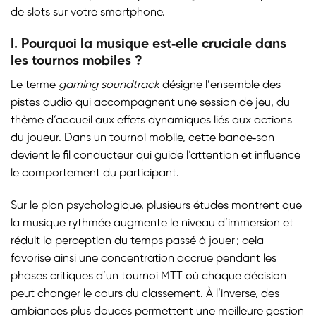
de slots sur votre smartphone.
I. Pourquoi la musique est‑elle cruciale dans
les tournos mobiles ?
Le terme
gaming soundtrack
désigne l’ensemble des
pistes audio qui accompagnent une session de jeu, du
thème d’accueil aux effets dynamiques liés aux actions
du joueur. Dans un tournoi mobile, cette bande‑son
devient le fil conducteur qui guide l’attention et influence
le comportement du participant.
Sur le plan psychologique, plusieurs études montrent que
la musique rythmée augmente le niveau d’immersion et
réduit la perception du temps passé à jouer ; cela
favorise ainsi une concentration accrue pendant les
phases critiques d’un tournoi MTT où chaque décision
peut changer le cours du classement. À l’inverse, des
ambiances plus douces permettent une meilleure gestion