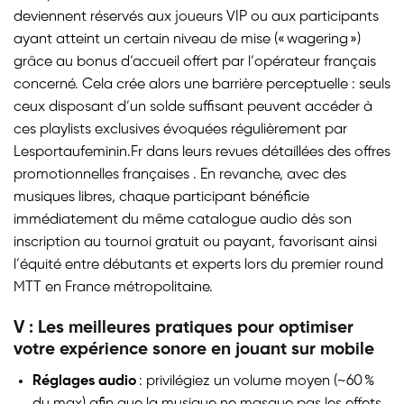
deviennent réservés aux joueurs VIP ou aux participants
ayant atteint un certain niveau de mise (« wagering »)
grâce au bonus d’accueil offert par l’opérateur français
concerné. Cela crée alors une barrière perceptuelle : seuls
ceux disposant d’un solde suffisant peuvent accéder à
ces playlists exclusives évoquées régulièrement par
Lesportaufeminin.Fr dans leurs revues détaillées des offres
promotionnelles françaises . En revanche, avec des
musiques libres, chaque participant bénéficie
immédiatement du même catalogue audio dès son
inscription au tournoi gratuit ou payant, favorisant ainsi
l’équité entre débutants et experts lors du premier round
MTT en France métropolitaine.
V : Les meilleures pratiques pour optimiser
votre expérience sonore en jouant sur mobile
Réglages audio
: privilégiez un volume moyen (~60 %
du max) afin que la musique ne masque pas les effets