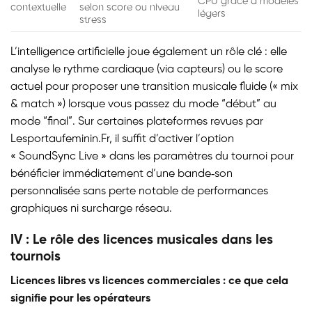
CPU grâce à modèles
contextuelle
selon score ou niveau
légers
stress
L’intelligence artificielle joue également un rôle clé : elle
analyse le rythme cardiaque (via capteurs) ou le score
actuel pour proposer une transition musicale fluide (« mix
& match ») lorsque vous passez du mode “début” au
mode “final”. Sur certaines plateformes revues par
Lesportaufeminin.Fr, il suffit d’activer l’option
« SoundSync Live » dans les paramètres du tournoi pour
bénéficier immédiatement d’une bande‑son
personnalisée sans perte notable de performances
graphiques ni surcharge réseau.
IV : Le rôle des licences musicales dans les
tournois
Licences libres vs licences commerciales : ce que cela
signifie pour les opérateurs