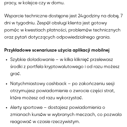
pracy, w kolejce czy w domu.
Wsparcie techniczne dostępne jest 24 godziny na dobę, 7
dni w tygodniu. Zespół obsługi klienta jest gotowy
pomóc w kwestiach płatności, problemów technicznych
oraz pytań dotyczących odpowiedzialnego grania.
Przykładowe scenariusze użycia aplikacji mobilnej
Szybkie doładowanie – w kilka kliknięć przelewasz
środki z portfela kryptowalutowego i od razu możesz
grać.
Natychmiastowy cashback – po zakończeniu sesji
otrzymujesz powiadomienie o zwrocie części strat,
które możesz od razu wykorzystać.
Alerty sportowe – dostajesz powiadomienia o
zmianach kursów w wybranych meczach, co pozwala
reagować w czasie rzeczywistym.