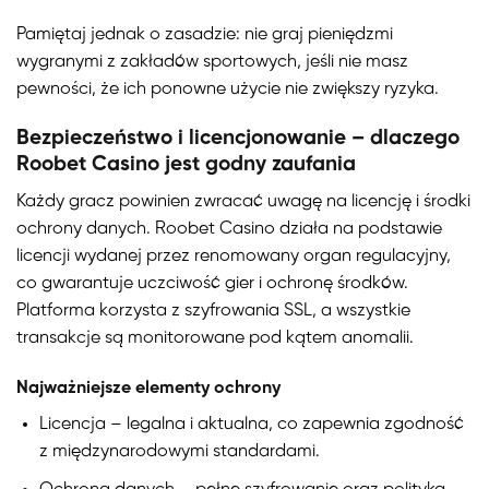
Pamiętaj jednak o zasadzie: nie graj pieniędzmi
wygranymi z zakładów sportowych, jeśli nie masz
pewności, że ich ponowne użycie nie zwiększy ryzyka.
Bezpieczeństwo i licencjonowanie – dlaczego
Roobet Casino jest godny zaufania
Każdy gracz powinien zwracać uwagę na licencję i środki
ochrony danych. Roobet Casino działa na podstawie
licencji wydanej przez renomowany organ regulacyjny,
co gwarantuje uczciwość gier i ochronę środków.
Platforma korzysta z szyfrowania SSL, a wszystkie
transakcje są monitorowane pod kątem anomalii.
Najważniejsze elementy ochrony
Licencja – legalna i aktualna, co zapewnia zgodność
z międzynarodowymi standardami.