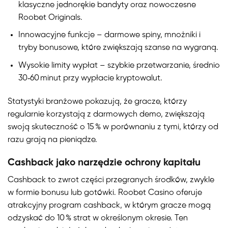
klasyczne jednorękie bandyty oraz nowoczesne
Roobet Originals.
Innowacyjne funkcje – darmowe spiny, mnożniki i
tryby bonusowe, które zwiększają szanse na wygraną.
Wysokie limity wypłat – szybkie przetwarzanie, średnio
30‑60 minut przy wypłacie kryptowalut.
Statystyki branżowe pokazują, że gracze, którzy
regularnie korzystają z darmowych demo, zwiększają
swoją skuteczność o 15 % w porównaniu z tymi, którzy od
razu grają na pieniądze.
Cashback jako narzędzie ochrony kapitału
Cashback to zwrot części przegranych środków, zwykle
w formie bonusu lub gotówki. Roobet Casino oferuje
atrakcyjny program cashback, w którym gracze mogą
odzyskać do 10 % strat w określonym okresie. Ten