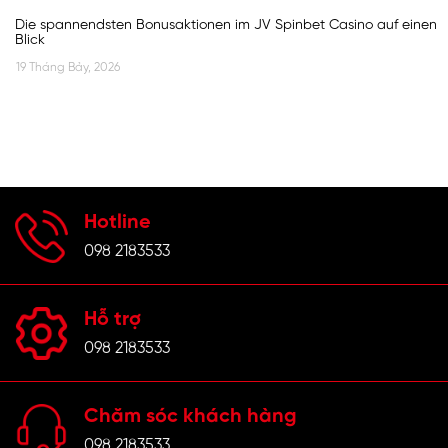
Die spannendsten Bonusaktionen im JV Spinbet Casino auf einen
Blick
19 Tháng Bảy, 2026
Hotline
098 2183533
Hỗ trợ
098 2183533
Chăm sóc khách hàng
098 2183533