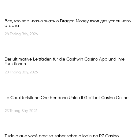
Все, что вам нужно знать о Dragon Money вход для успешного
старта
28 Tháng Bảy, 2026
Der ultimative Leitfaden für die Cashwin Casino App und ihre
Funktionen
28 Tháng Bảy, 2026
Le Caratteristiche Che Rendono Unico il Grailbet Casino Online
23 Tháng Bảy, 2026
Tudo o que você precisa saber sobre o login no R7 Casino