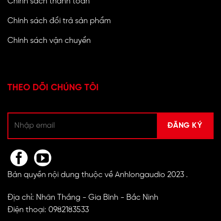
Chính sách thanh toán
Chính sách đổi trả sản phẩm
Chính sách vận chuyển
THEO DÕI CHÚNG TÔI
Bản quyền nội dung thuộc về Anhlongaudio 2023 .
Địa chỉ: Nhân Thắng - Gia Bình - Bắc Ninh
Điện thoại: 0982183533