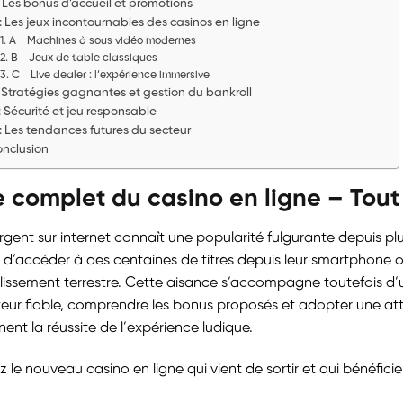
I : Les bonus d’accueil et promotions
 : Les jeux incontournables des casinos en ligne
A Machines à sous vidéo modernes
B Jeux de table classiques
C Live dealer : l’expérience immersive
: Stratégies gagnantes et gestion du bankroll
 : Sécurité et jeu responsable
 : Les tendances futures du secteur
nclusion
 complet du casino en ligne – Tout
argent sur internet connaît une popularité fulgurante depuis pl
té d’accéder à des centaines de titres depuis leur smartphone 
lissement terrestre. Cette aisance s’accompagne toutefois d’un
eur fiable, comprendre les bonus proposés et adopter une at
ent la réussite de l’expérience ludique.
z le
nouveau casino en ligne
qui vient de sortir et qui bénéficie