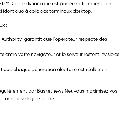
de 12 %. Cette dynamique est portée notamment par
 identique à celle des terminaux desktop.
ux :
 Authority) garantit que l’opérateur respecte des
s entre votre navigateur et le serveur restent invisibles
t que chaque génération aléatoire est réellement
 régulièrement par Basketnews.Net vous maximisez vos
r une base légale solide.