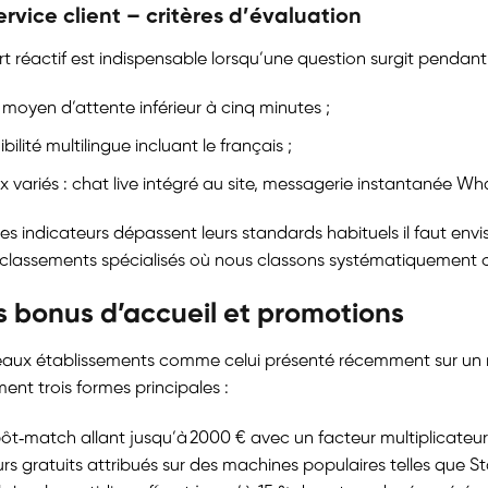
service client – critères d’évaluation
t réactif est indispensable lorsqu’une question surgit pendant 
moyen d’attente inférieur à cinq minutes ;
bilité multilingue incluant le français ;
 variés : chat live intégré au site, messagerie instantanée W
es indicateurs dépassent leurs standards habituels il faut env
classements spécialisés où nous classons systématiquement cha
Les bonus d’accueil et promotions
aux établissements comme celui présenté récemment sur un n
ent trois formes principales :
pôt‑match allant jusqu’à 2000 € avec un facteur multiplicateur s
ours gratuits attribués sur des machines populaires telles que 