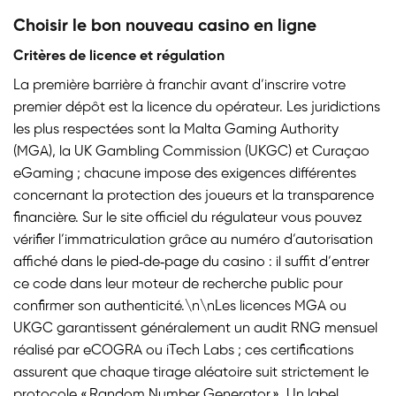
Choisir le bon nouveau casino en ligne
Critères de licence et régulation
La première barrière à franchir avant d’inscrire votre
premier dépôt est la licence du opérateur. Les juridictions
les plus respectées sont la Malta Gaming Authority
(MGA), la UK Gambling Commission (UKGC) et Curaçao
eGaming ; chacune impose des exigences différentes
concernant la protection des joueurs et la transparence
financière. Sur le site officiel du régulateur vous pouvez
vérifier l’immatriculation grâce au numéro d’autorisation
affiché dans le pied‑de‑page du casino : il suffit d’entrer
ce code dans leur moteur de recherche public pour
confirmer son authenticité.\n\nLes licences MGA ou
UKGC garantissent généralement un audit RNG mensuel
réalisé par eCOGRA ou iTech Labs ; ces certifications
assurent que chaque tirage aléatoire suit strictement le
protocole « Random Number Generator ». Un label