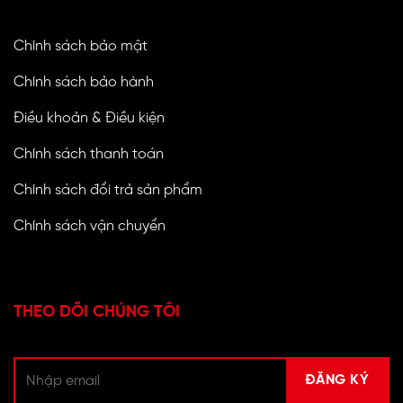
Chính sách bảo mật
Chính sách bảo hành
Điều khoản & Điều kiện
Chính sách thanh toán
Chính sách đổi trả sản phẩm
Chính sách vận chuyển
THEO DÕI CHÚNG TÔI