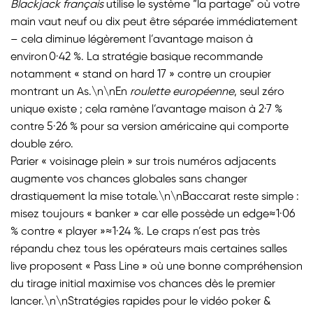
Blackjack français
utilise le système “la partage” où votre
main vaut neuf ou dix peut être séparée immédiatement
– cela diminue légèrement l’avantage maison à
environ 0·42 %. La stratégie basique recommande
notamment « stand on hard 17 » contre un croupier
montrant un As.\n\nEn
roulette européenne
, seul zéro
unique existe ; cela ramène l’avantage maison à 2·7 %
contre 5·26 % pour sa version américaine qui comporte
double zéro.
Parier « voisinage plein » sur trois numéros adjacents
augmente vos chances globales sans changer
drastiquement la mise totale.\n\nBaccarat reste simple :
misez toujours « banker » car elle possède un edge≈1·06
% contre « player »≈1·24 %. Le craps n’est pas très
répandu chez tous les opérateurs mais certaines salles
live proposent « Pass Line » où une bonne compréhension
du tirage initial maximise vos chances dès le premier
lancer.\n\nStratégies rapides pour le vidéo poker &