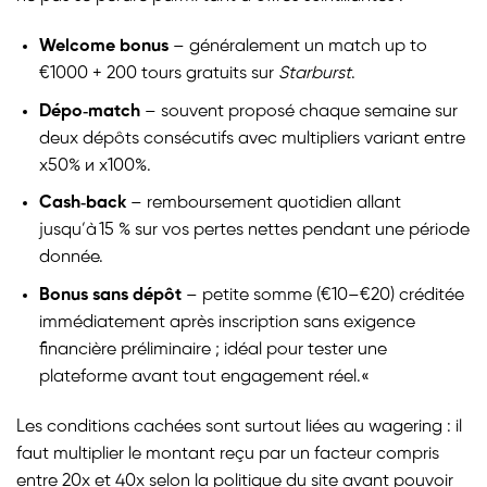
Welcome bonus
– généralement un match up to
€1000 + 200 tours gratuits sur
Starburst
.
Dépo‑match
– souvent proposé chaque semaine sur
deux dépôts consécutifs avec multipliers variant entre
x50% и x100%.
Cash‑back
– remboursement quotidien allant
jusqu’à 15 % sur vos pertes nettes pendant une période
donnée.
Bonus sans dépôt
– petite somme (€10–€20) créditée
immédiatement après inscription sans exigence
financière préliminaire ; idéal pour tester une
plateforme avant tout engagement réel.«
Les conditions cachées sont surtout liées au wagering : il
faut multiplier le montant reçu par un facteur compris
entre 20x et 40x selon la politique du site avant pouvoir