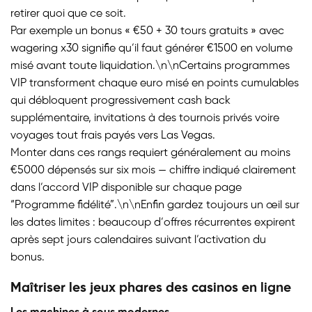
retirer quoi que ce soit.
Par exemple un bonus « €50 + 30 tours gratuits » avec
wagering x30 signifie qu’il faut générer €1500 en volume
misé avant toute liquidation.\n\nCertains programmes
VIP transforment chaque euro misé en points cumulables
qui débloquent progressivement cash back
supplémentaire, invitations à des tournois privés voire
voyages tout frais payés vers Las Vegas.
Monter dans ces rangs requiert généralement au moins
€5000 dépensés sur six mois — chiffre indiqué clairement
dans l’accord VIP disponible sur chaque page
“Programme fidélité”.\n\nEnfin gardez toujours un œil sur
les dates limites : beaucoup d’offres récurrentes expirent
après sept jours calendaires suivant l’activation du
bonus.
Maîtriser les jeux phares des casinos en ligne