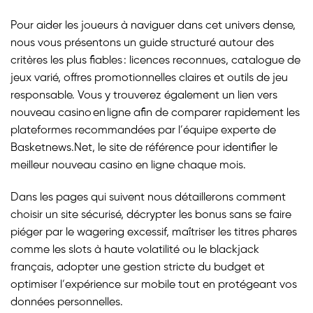
Pour aider les joueurs à naviguer dans cet univers dense,
nous vous présentons un guide structuré autour des
critères les plus fiables : licences reconnues, catalogue de
jeux varié, offres promotionnelles claires et outils de jeu
responsable. Vous y trouverez également un lien vers
nouveau casino en ligne
afin de comparer rapidement les
plateformes recommandées par l’équipe experte de
Basketnews.Net, le site de référence pour identifier le
meilleur nouveau casino en ligne chaque mois.
Dans les pages qui suivent nous détaillerons comment
choisir un site sécurisé, décrypter les bonus sans se faire
piéger par le wagering excessif, maîtriser les titres phares
comme les slots à haute volatilité ou le blackjack
français, adopter une gestion stricte du budget et
optimiser l’expérience sur mobile tout en protégeant vos
données personnelles.