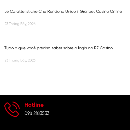
Le Caratteristiche Che Rendono Unico il Grailbet Casino Online
23 Tháng Bảy, 2026
Tudo o que você precisa saber sobre o login no R7 Casino
23 Tháng Bảy, 2026
Hotline
098 2183533