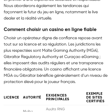
Nous aborderons également les tendances qui
façonnent le futur du jeu en ligne, notamment le live
dealer et la réalité virtuelle.
Comment choisir un casino en ligne fiable
Choisir un opérateur digne de confiance repose avant
tout sur sa licence et sa régulation. Les juridictions les
plus respectées sont Malte Gaming Authority (MGA),
Gibraltar Regulatory Authority et Curaçao eGaming ;
elles imposent des audits réguliers et une transparence
financière obligatoire. Un casino affichant une licence
MGA ou Gibraltar bénéficie généralement d’un niveau de
protection élevé pour le joueur français.
EXEMPLE
EXIGENCES
LICENCE
AUTORITÉ
DE SITES
PRINCIPALES
CERTIFIÉS
Audits RNG
Malta