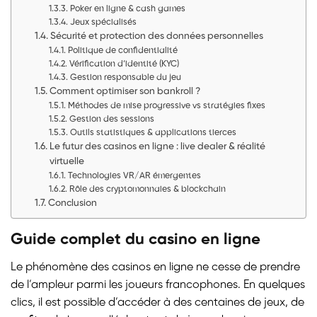
Poker en ligne & cash games
Jeux spécialisés
Sécurité et protection des données personnelles
Politique de confidentialité
Vérification d’identité (KYC)
Gestion responsable du jeu
Comment optimiser son bankroll ?
Méthodes de mise progressive vs stratégies fixes
Gestion des sessions
Outils statistiques & applications tierces
Le futur des casinos en ligne : live dealer & réalité
virtuelle
Technologies VR/AR émergentes
Rôle des cryptomonnaies & blockchain
Conclusion
Guide complet du casino en ligne
Le phénomène des casinos en ligne ne cesse de prendre
de l’ampleur parmi les joueurs francophones. En quelques
clics, il est possible d’accéder à des centaines de jeux, de