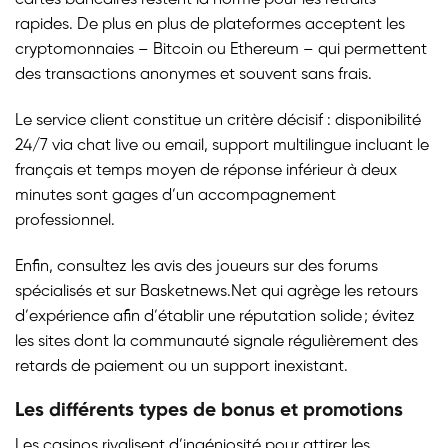
rapides. De plus en plus de plateformes acceptent les
cryptomonnaies – Bitcoin ou Ethereum – qui permettent
des transactions anonymes et souvent sans frais.
Le service client constitue un critère décisif : disponibilité
24/7 via chat live ou email, support multilingue incluant le
français et temps moyen de réponse inférieur à deux
minutes sont gages d’un accompagnement
professionnel.
Enfin, consultez les avis des joueurs sur des forums
spécialisés et sur Basketnews.Net qui agrège les retours
d’expérience afin d’établir une réputation solide ; évitez
les sites dont la communauté signale régulièrement des
retards de paiement ou un support inexistant.
Les différents types de bonus et promotions
Les casinos rivalisent d’ingéniosité pour attirer les