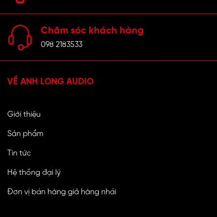
Chăm sóc khách hàng
098 2183533
VỀ ANH LONG AUDIO
Giới thiệu
Sản phẩm
Tin tức
Hệ thống đại lý
Đơn vị bán hàng giả hàng nhái