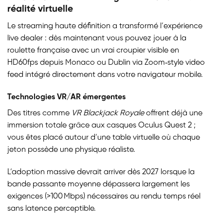
réalité virtuelle
Le streaming haute définition a transformé l’expérience
live dealer : dès maintenant vous pouvez jouer à la
roulette française avec un vrai croupier visible en
HD60fps depuis Monaco ou Dublin via Zoom‑style video
feed intégré directement dans votre navigateur mobile.
Technologies VR/AR émergentes
Des titres comme
VR Blackjack Royale
offrent déjà une
immersion totale grâce aux casques Oculus Quest 2 ;
vous êtes placé autour d’une table virtuelle où chaque
jeton possède une physique réaliste.
L’adoption massive devrait arriver dès 2027 lorsque la
bande passante moyenne dépassera largement les
exigences (>100 Mbps) nécessaires au rendu temps réel
sans latence perceptible.