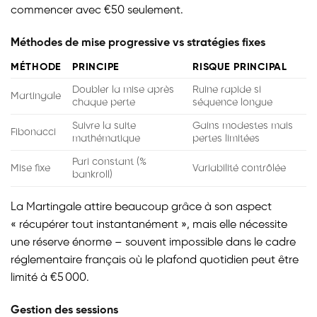
commencer avec €50 seulement.
Méthodes de mise progressive vs stratégies fixes
MÉTHODE
PRINCIPE
RISQUE PRINCIPAL
Doubler la mise après
Ruine rapide si
Martingale
chaque perte
séquence longue
Suivre la suite
Gains modestes mais
Fibonacci
mathématique
pertes limitées
Pari constant (%
Mise fixe
Variabilité contrôlée
bankroll)
La Martingale attire beaucoup grâce à son aspect
« récupérer tout instantanément », mais elle nécessite
une réserve énorme – souvent impossible dans le cadre
réglementaire français où le plafond quotidien peut être
limité à €5 000.
Gestion des sessions