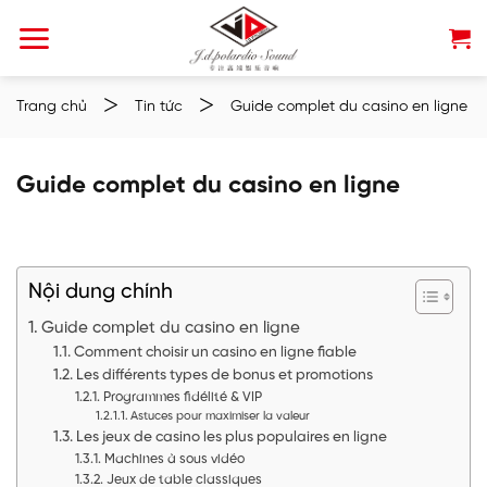
Chuyển
đến
nội
dung
>
>
Trang chủ
Tin tức
Guide complet du casino en ligne
Guide complet du casino en ligne
Nội dung chính
Guide complet du casino en ligne
Comment choisir un casino en ligne fiable
Les différents types de bonus et promotions
Programmes fidélité & VIP
Astuces pour maximiser la valeur
Les jeux de casino les plus populaires en ligne
Machines à sous vidéo
Jeux de table classiques