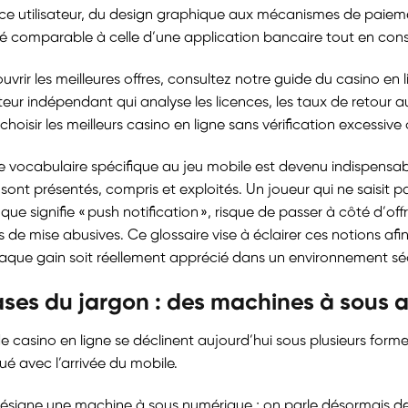
nce utilisateur, du design graphique aux mécanismes de paieme
ité comparable à celle d’une application bancaire tout en conser
vrir les meilleures offres, consultez notre guide du
casino en 
r indépendant qui analyse les licences, les taux de retour au j
choisir les meilleurs casino en ligne sans vérification excessiv
 le vocabulaire spécifique au jeu mobile est devenu indispensa
sont présentés, compris et exploités. Un joueur qui ne saisit pas 
que signifie « push notification », risque de passer à côté d’of
s de mise abusives. Ce glossaire vise à éclairer ces notions a
aque gain soit réellement apprécié dans un environnement séc
ses du jargon : des machines à sous au
de casino en ligne se déclinent aujourd’hui sous plusieurs f
ué avec l’arrivée du mobile.
désigne une machine à sous numérique ; on parle désormais de «