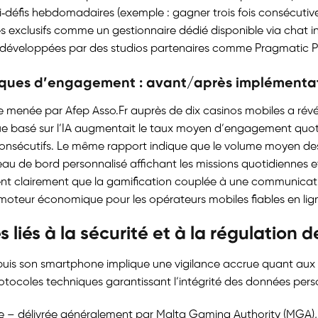
i‑défis hebdomadaires (exemple : gagner trois fois consécuti
 exclusifs comme un gestionnaire dédié disponible via chat 
 développées par des studios partenaires comme Pragmatic P
tiques d’engagement : avant/après implémenta
 menée par Afep Asso.Fr auprès de dix casinos mobiles a révé
 basé sur l’IA augmentait le taux moyen d’engagement quotid
consécutifs. Le même rapport indique que le volume moyen des
eau de bord personnalisé affichant les missions quotidiennes e
t clairement que la gamification couplée à une communication
 moteur économique pour les opérateurs mobiles fiables en lig
 liés à la sécurité et à la régulation 
uis son smartphone implique une vigilance accrue quant aux li
otocoles techniques garantissant l’intégrité des données perso
e – délivrée généralement par Malta Gaming Authority (MGA