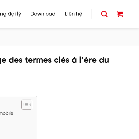
ng đại lý
Download
Liên hệ
e des termes clés à l’ère du
mobile