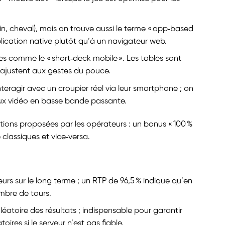
ein, cheval), mais on trouve aussi le terme « app‑based
lication native plutôt qu’à un navigateur web.
tes comme le « short‑deck mobile ». Les tables sont
s’ajustent aux gestes du pouce.
nteragir avec un croupier réel via leur smartphone ; on
 flux vidéo en basse bande passante.
ons proposées par les opérateurs : un bonus « 100 %
 classiques et vice‑versa.
rs sur le long terme ; un RTP de 96,5 % indique qu’en
mbre de tours.
atoire des résultats ; indispensable pour garantir
oires si le serveur n’est pas fiable.