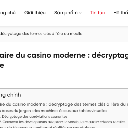
ang chủ
Giới thiệu
Sản phẩm
Tin tức
Hệ thố
décryptage des termes clés à l’ère du mobile
aire du casino moderne : décryptag
le
ng chính
ire du casino moderne : décryptage des termes clés à l’ère du 
s bases du jargon : des machines à sous aux tables virtuelles
Décryptage des abréviations courantes
Comment les développeurs adaptent le vocabulaire aux interfaces tactiles
nus de bienvenue : mythes et réalités sur smartphone