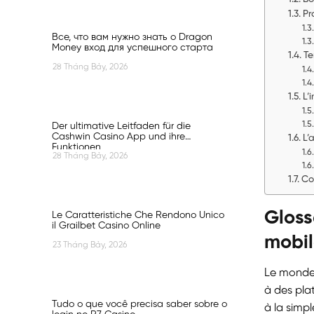
Pr
Все, что вам нужно знать о Dragon
Money вход для успешного старта
Te
28 Tháng Bảy, 2026
L’
Der ultimative Leitfaden für die
Cashwin Casino App und ihre
L’
Funktionen
28 Tháng Bảy, 2026
Co
Gloss
Le Caratteristiche Che Rendono Unico
il Grailbet Casino Online
mobi
23 Tháng Bảy, 2026
Le monde 
à des pla
Tudo o que você precisa saber sobre o
à la simp