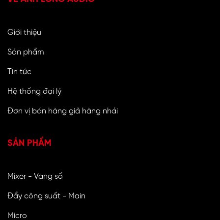
Giới thiệu
Sản phẩm
Tin tức
Hệ thống đại lý
Đơn vị bán hàng giả hàng nhái
SẢN PHẨM
Mixer - Vang số
Đẩy công suất - Main
Micro