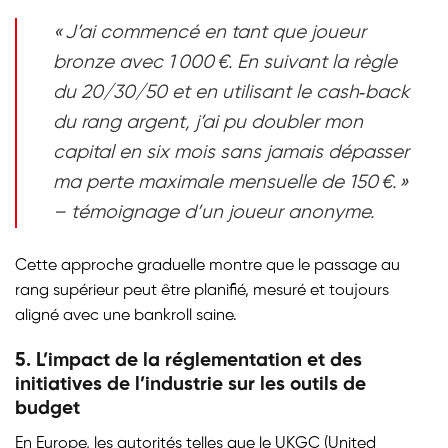
« J’ai commencé en tant que joueur
bronze avec 1 000 €. En suivant la règle
du 20/30/50 et en utilisant le cash‑back
du rang argent, j’ai pu doubler mon
capital en six mois sans jamais dépasser
ma perte maximale mensuelle de 150 €. »
– témoignage d’un joueur anonyme.
Cette approche graduelle montre que le passage au
rang supérieur peut être planifié, mesuré et toujours
aligné avec une bankroll saine.
5. L’impact de la réglementation et des
initiatives de l’industrie sur les outils de
budget
En Europe, les autorités telles que le UKGC (United