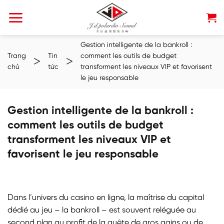
Chuyển
đến
nội
dung
Gestion intelligente de la bankroll :
Trang
Tin
comment les outils de budget
>
>
chủ
tức
transforment les niveaux VIP et favorisent
le jeu responsable
Gestion intelligente de la bankroll :
comment les outils de budget
transforment les niveaux VIP et
favorisent le jeu responsable
Dans l’univers du casino en ligne, la maîtrise du capital
dédié au jeu – la bankroll – est souvent reléguée au
second plan au profit de la quête de gros gains ou de