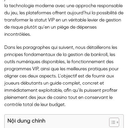
la technologie moderne avec une approche responsable
du jeu, les plateformes offrent aujourd’hui la possibilité de
transformer le statut VIP en un véritable levier de gestion
de risque plutôt qu’en un piège de dépenses
incontrôlées.
Dans les paragraphes qui suivent, nous détaillerons les
principes fondamentaux de la gestion de bankroll, les
outils numériques disponibles, le fonctionnement des
programmes VIP, ainsi que les meilleures pratiques pour
aligner ces deux aspects. L’objectif est de fournir aux
joueurs débutants un guide complet, concret et
immédiatement exploitable, afin qu’ils puissent profiter
pleinement des jeux de casino tout en conservant le
contrôle total de leur budget.
Nội dung chính