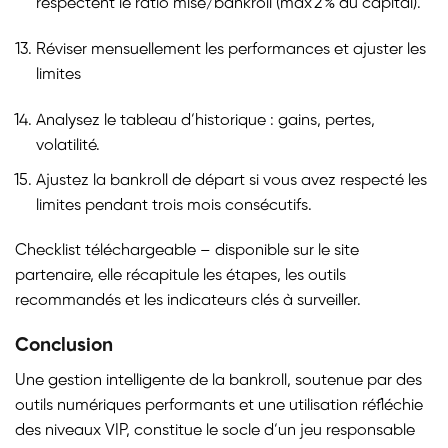
respectent le ratio mise/bankroll (max 2 % du capital).
Réviser mensuellement les performances et ajuster les
limites
Analysez le tableau d’historique : gains, pertes,
volatilité.
Ajustez la bankroll de départ si vous avez respecté les
limites pendant trois mois consécutifs.
Checklist téléchargeable – disponible sur le site
partenaire, elle récapitule les étapes, les outils
recommandés et les indicateurs clés à surveiller.
Conclusion
Une gestion intelligente de la bankroll, soutenue par des
outils numériques performants et une utilisation réfléchie
des niveaux VIP, constitue le socle d’un jeu responsable