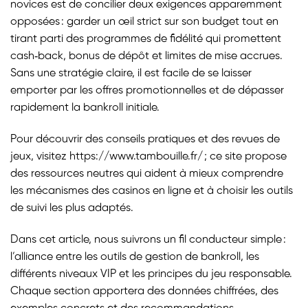
novices est de concilier deux exigences apparemment
opposées : garder un œil strict sur son budget tout en
tirant parti des programmes de fidélité qui promettent
cash‑back, bonus de dépôt et limites de mise accrues.
Sans une stratégie claire, il est facile de se laisser
emporter par les offres promotionnelles et de dépasser
rapidement la bankroll initiale.
Pour découvrir des conseils pratiques et des revues de
jeux, visitez
https://www.tambouille.fr/
; ce site propose
des ressources neutres qui aident à mieux comprendre
les mécanismes des casinos en ligne et à choisir les outils
de suivi les plus adaptés.
Dans cet article, nous suivrons un fil conducteur simple :
l’alliance entre les outils de gestion de bankroll, les
différents niveaux VIP et les principes du jeu responsable.
Chaque section apportera des données chiffrées, des