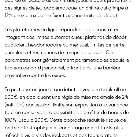
publiée en 2023, près de 7 % des joueurs actifs présentent
des signes de jeu problématique, un chiffre qui grimpe à
12 % chez ceux qui ne fixent aucune limite de dépôt.
Les plateformes en ligne répondent à ce constat en
intégrant des limites automatiques : plafonds de dépôt
quotidien, hebdomadaire ou mensuel, limites de perte
cumulées et restrictions de temps de session. Ces
paramètres sont généralement paramétrables depuis le
tableau de bord personnel, offrant ainsi une barrière
préventive contre les excès.
En pratique, un joueur qui débute avec une bankroll de
500 €, en appliquant une règle de mise maximale de 2 %
(soit 10 €) par session, limite son exposition à la variance
tout en conservant la possibilité de profiter de bonus de
100 % jusqu’à 200 €. Cette approche réduit le risque de
perte catastrophique et encourage une attitude plus
réfléchie vis‑à‑vis des jackpots et des tours gratuits.