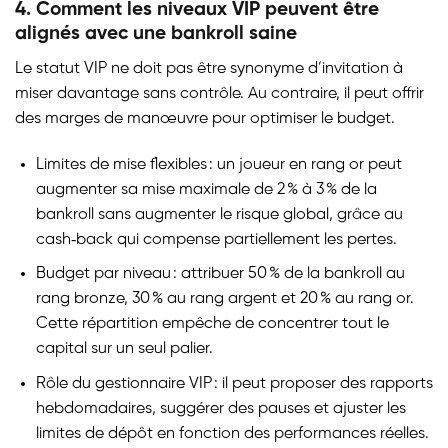
4. Comment les niveaux VIP peuvent être
alignés avec une bankroll saine
Le statut VIP ne doit pas être synonyme d’invitation à
miser davantage sans contrôle. Au contraire, il peut offrir
des marges de manœuvre pour optimiser le budget.
Limites de mise flexibles : un joueur en rang or peut
augmenter sa mise maximale de 2 % à 3 % de la
bankroll sans augmenter le risque global, grâce au
cash‑back qui compense partiellement les pertes.
Budget par niveau : attribuer 50 % de la bankroll au
rang bronze, 30 % au rang argent et 20 % au rang or.
Cette répartition empêche de concentrer tout le
capital sur un seul palier.
Rôle du gestionnaire VIP : il peut proposer des rapports
hebdomadaires, suggérer des pauses et ajuster les
limites de dépôt en fonction des performances réelles.