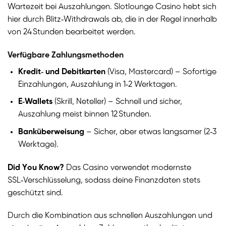
Wartezeit bei Auszahlungen. Slotlounge Casino hebt sich
hier durch Blitz‑Withdrawals ab, die in der Regel innerhalb
von 24 Stunden bearbeitet werden.
Verfügbare Zahlungsmethoden
Kredit‑ und Debitkarten
(Visa, Mastercard) – Sofortige
Einzahlungen, Auszahlung in 1‑2 Werktagen.
E‑Wallets
(Skrill, Neteller) – Schnell und sicher,
Auszahlung meist binnen 12 Stunden.
Banküberweisung
– Sicher, aber etwas langsamer (2‑3
Werktage).
Did You Know?
Das Casino verwendet modernste
SSL‑Verschlüsselung, sodass deine Finanzdaten stets
geschützt sind.
Durch die Kombination aus schnellen Auszahlungen und