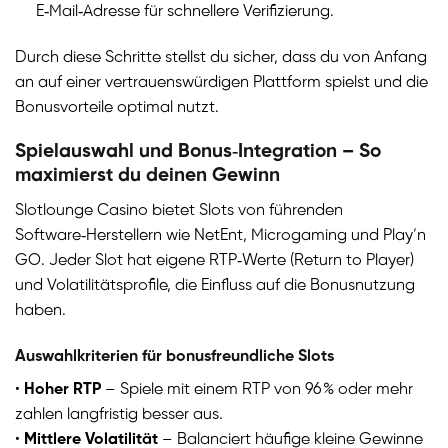
E‑Mail‑Adresse für schnellere Verifizierung.
Durch diese Schritte stellst du sicher, dass du von Anfang
an auf einer vertrauenswürdigen Plattform spielst und die
Bonusvorteile optimal nutzt.
Spielauswahl und Bonus‑Integration – So
maximierst du deinen Gewinn
Slotlounge
Casino bietet Slots von führenden
Software‑Herstellern wie NetEnt, Microgaming und Play’n
GO. Jeder Slot hat eigene RTP‑Werte (Return to Player)
und Volatilitätsprofile, die Einfluss auf die Bonusnutzung
haben.
Auswahlkriterien für bonusfreundliche Slots
•
Hoher RTP
– Spiele mit einem RTP von 96 % oder mehr
zahlen langfristig besser aus.
•
Mittlere Volatilität
– Balanciert häufige kleine Gewinne