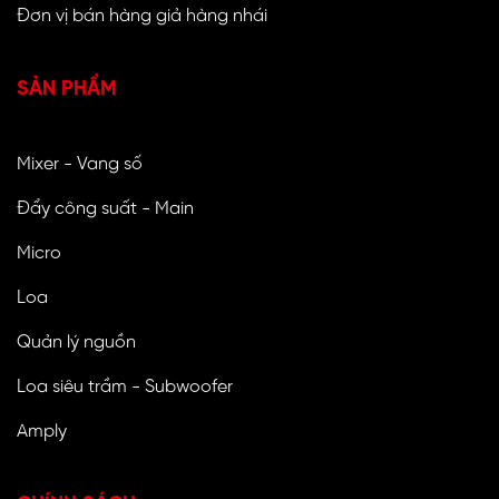
Đơn vị bán hàng giả hàng nhái
SẢN PHẨM
Mixer - Vang số
Đẩy công suất - Main
Micro
Loa
Quản lý nguồn
Loa siêu trầm - Subwoofer
Amply