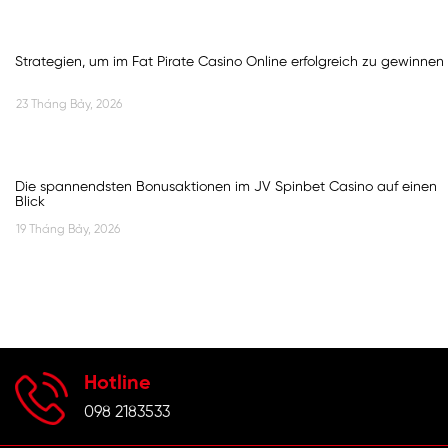
Strategien, um im Fat Pirate Casino Online erfolgreich zu gewinnen
23 Tháng Bảy, 2026
Die spannendsten Bonusaktionen im JV Spinbet Casino auf einen
Blick
19 Tháng Bảy, 2026
Hotline
098 2183533