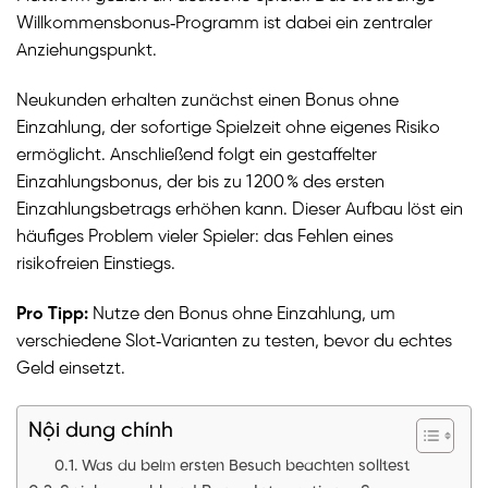
Willkommensbonus‑Programm ist dabei ein zentraler
Anziehungspunkt.
Neukunden erhalten zunächst einen Bonus ohne
Einzahlung, der sofortige Spielzeit ohne eigenes Risiko
ermöglicht. Anschließend folgt ein gestaffelter
Einzahlungsbonus, der bis zu 1 200 % des ersten
Einzahlungsbetrags erhöhen kann. Dieser Aufbau löst ein
häufiges Problem vieler Spieler: das Fehlen eines
risikofreien Einstiegs.
Pro Tipp:
Nutze den Bonus ohne Einzahlung, um
verschiedene Slot‑Varianten zu testen, bevor du echtes
Geld einsetzt.
Nội dung chính
Was du beim ersten Besuch beachten solltest