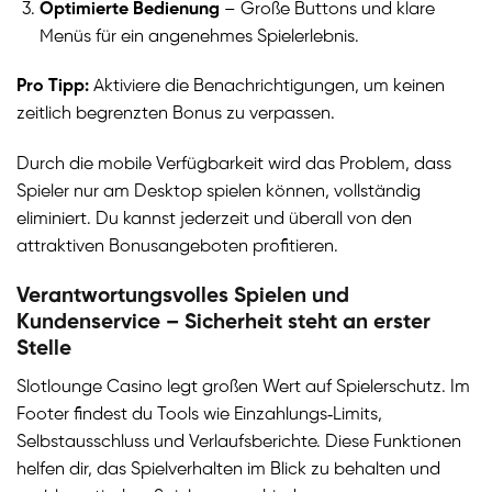
Optimierte Bedienung
– Große Buttons und klare
Menüs für ein angenehmes Spielerlebnis.
Pro Tipp:
Aktiviere die Benachrichtigungen, um keinen
zeitlich begrenzten Bonus zu verpassen.
Durch die mobile Verfügbarkeit wird das Problem, dass
Spieler nur am Desktop spielen können, vollständig
eliminiert. Du kannst jederzeit und überall von den
attraktiven Bonusangeboten profitieren.
Verantwortungsvolles Spielen und
Kundenservice – Sicherheit steht an erster
Stelle
Slotlounge Casino legt großen Wert auf Spielerschutz. Im
Footer findest du Tools wie Einzahlungs‑Limits,
Selbstausschluss und Verlaufsberichte. Diese Funktionen
helfen dir, das Spielverhalten im Blick zu behalten und