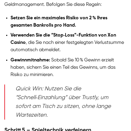
Geldmanagement. Befolgen Sie diese Regeln:
Setzen Sie ein maximales Risiko von 2 % Ihres
gesamten Bankrolls pro Hand.
Verwenden Sie die “Stop‑Loss”-Funktion von Xon
Casino
, die Sie nach einer festgelegten Verlustsumme
automatisch abmeldet.
Gewinnmitnahme:
Sobald Sie 10 % Gewinn erzielt
haben, sichern Sie einen Teil des Gewinns, um das
Risiko zu minimieren.
Quick Win: Nutzen Sie die
“Schnell‑Einzahlung” über Trustly, um
sofort am Tisch zu sitzen, ohne lange
Wartezeiten.
Schritt 5 – Spieltechnik verfeinern