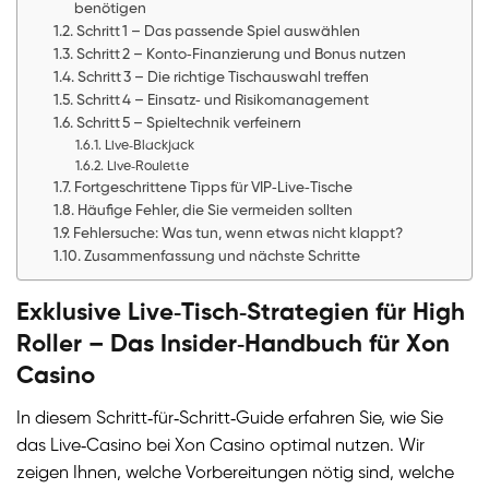
benötigen
Schritt 1 – Das passende Spiel auswählen
Schritt 2 – Konto‑Finanzierung und Bonus nutzen
Schritt 3 – Die richtige Tischauswahl treffen
Schritt 4 – Einsatz‑ und Risikomanagement
Schritt 5 – Spieltechnik verfeinern
Live‑Blackjack
Live‑Roulette
Fortgeschrittene Tipps für VIP‑Live‑Tische
Häufige Fehler, die Sie vermeiden sollten
Fehlersuche: Was tun, wenn etwas nicht klappt?
Zusammenfassung und nächste Schritte
Exklusive Live‑Tisch‑Strategien für High
Roller – Das Insider‑Handbuch für Xon
Casino
In diesem Schritt‑für‑Schritt‑Guide erfahren Sie, wie Sie
das Live‑Casino bei Xon Casino optimal nutzen. Wir
zeigen Ihnen, welche Vorbereitungen nötig sind, welche