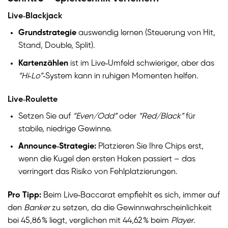
Live‑Blackjack
Grundstrategie
auswendig lernen (Steuerung von Hit,
Stand, Double, Split).
Kartenzählen
ist im Live‑Umfeld schwieriger, aber das
“Hi‑Lo”
‑System kann in ruhigen Momenten helfen.
Live‑Roulette
Setzen Sie auf
“Even/Odd”
oder
“Red/Black”
für
stabile, niedrige Gewinne.
Announce‑Strategie:
Platzieren Sie Ihre Chips erst,
wenn die Kugel den ersten Haken passiert – das
verringert das Risiko von Fehlplatzierungen.
Pro Tipp:
Beim Live‑Baccarat empfiehlt es sich, immer auf
den
Banker
zu setzen, da die Gewinnwahrscheinlichkeit
bei 45,86 % liegt, verglichen mit 44,62 % beim
Player
.