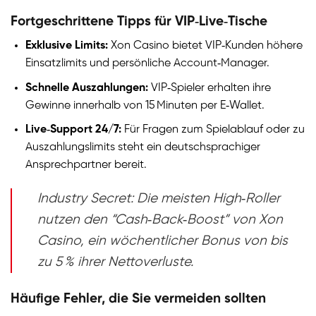
Fortgeschrittene Tipps für VIP‑Live‑Tische
Exklusive Limits:
Xon Casino bietet VIP‑Kunden höhere
Einsatzlimits und persönliche Account‑Manager.
Schnelle Auszahlungen:
VIP‑Spieler erhalten ihre
Gewinne innerhalb von 15 Minuten per E‑Wallet.
Live‑Support 24/7:
Für Fragen zum Spielablauf oder zu
Auszahlungslimits steht ein deutschsprachiger
Ansprechpartner bereit.
Industry Secret: Die meisten High‑Roller
nutzen den “Cash‑Back‑Boost” von Xon
Casino, ein wöchentlicher Bonus von bis
zu 5 % ihrer Nettoverluste.
Häufige Fehler, die Sie vermeiden sollten