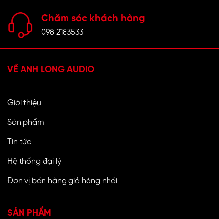
Chăm sóc khách hàng
098 2183533
VỀ ANH LONG AUDIO
Giới thiệu
Sản phẩm
Tin tức
Hệ thống đại lý
Đơn vị bán hàng giả hàng nhái
SẢN PHẨM