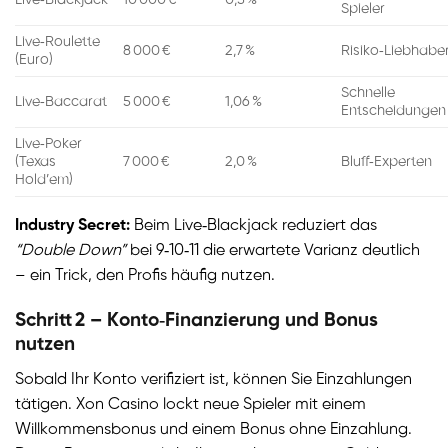
Live‑Blackjack
10 000 €
0,5 %
Spieler
Live‑Roulette
8 000 €
2,7 %
Risiko‑Liebhabe
(Euro)
Schnelle
Live‑Baccarat
5 000 €
1,06 %
Entscheidungen
Live‑Poker
(Texas
7 000 €
2,0 %
Bluff‑Experten
Hold’em)
Industry Secret:
Beim Live‑Blackjack reduziert das
“Double Down”
bei 9‑10‑11 die erwartete Varianz deutlich
– ein Trick, den Profis häufig nutzen.
Schritt 2 – Konto‑Finanzierung und Bonus
nutzen
Sobald Ihr Konto verifiziert ist, können Sie Einzahlungen
tätigen. Xon Casino lockt neue Spieler mit einem
Willkommensbonus und einem Bonus ohne Einzahlung.