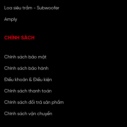
Loa siêu trầm - Subwoofer
Amply
CHÍNH SÁCH
Chính sách bảo mật
Chính sách bảo hành
Điều khoản & Điều kiện
Chính sách thanh toán
Chính sách đổi trả sản phẩm
Chính sách vận chuyển