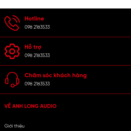
Hotline
098 2183533
Hỗ trợ
098 2183533
Chăm sóc khách hàng
098 2183533
VỀ ANH LONG AUDIO
Giới thiệu