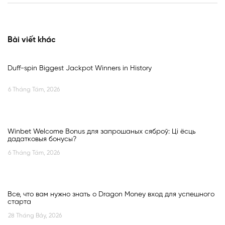
Bài viết khác
Duff-spin Biggest Jackpot Winners in History
6 Tháng Tám, 2026
Winbet Welcome Bonus для запрошаных сяброў: Ці ёсць
дадатковыя бонусы?
6 Tháng Tám, 2026
Все, что вам нужно знать о Dragon Money вход для успешного
старта
28 Tháng Bảy, 2026