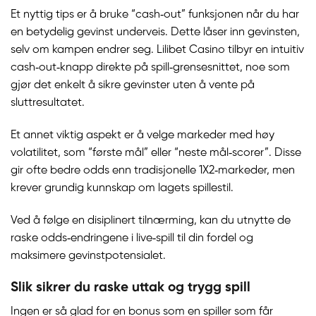
Et nyttig tips er å bruke “cash‑out” funksjonen når du har
en betydelig gevinst underveis. Dette låser inn gevinsten,
selv om kampen endrer seg. Lilibet Casino tilbyr en intuitiv
cash‑out‑knapp direkte på spill‑grensesnittet, noe som
gjør det enkelt å sikre gevinster uten å vente på
sluttresultatet.
Et annet viktig aspekt er å velge markeder med høy
volatilitet, som “første mål” eller “neste mål‑scorer”. Disse
gir ofte bedre odds enn tradisjonelle 1X2‑markeder, men
krever grundig kunnskap om lagets spillestil.
Ved å følge en disiplinert tilnærming, kan du utnytte de
raske odds‑endringene i live‑spill til din fordel og
maksimere gevinstpotensialet.
Slik sikrer du raske uttak og trygg spill
Ingen er så glad for en bonus som en spiller som får