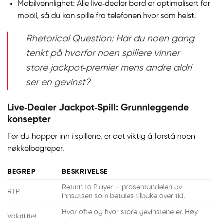
Mobilvennlighet: Alle live‑dealer bord er optimalisert for
mobil, så du kan spille fra telefonen hvor som helst.
Rhetorical Question: Har du noen gang
tenkt på hvorfor noen spillere vinner
store jackpot‑premier mens andre aldri
ser en gevinst?
Live‑Dealer Jackpot‑Spill: Grunnleggende
konsepter
Før du hopper inn i spillene, er det viktig å forstå noen
nøkkelbegreper.
BEGREP
BESKRIVELSE
Return to Player – prosentandelen av
RTP
innsatsen som betales tilbake over tid.
Hvor ofte og hvor store gevinstene er. Høy
Volatilitet