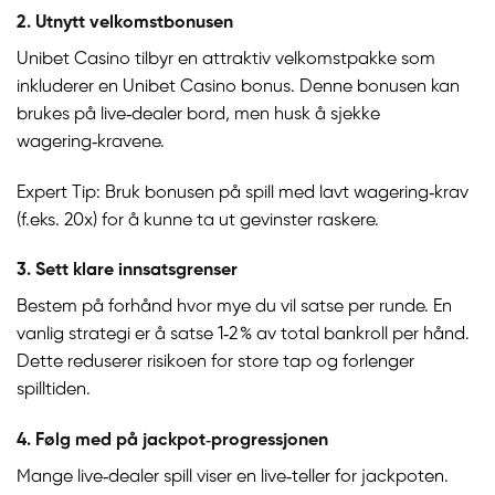
2. Utnytt velkomstbonusen
Unibet Casino tilbyr en attraktiv velkomstpakke som
inkluderer en Unibet Casino bonus. Denne bonusen kan
brukes på live‑dealer bord, men husk å sjekke
wagering‑kravene.
Expert Tip: Bruk bonusen på spill med lavt wagering‑krav
(f.eks. 20x) for å kunne ta ut gevinster raskere.
3. Sett klare innsatsgrenser
Bestem på forhånd hvor mye du vil satse per runde. En
vanlig strategi er å satse 1‑2 % av total bankroll per hånd.
Dette reduserer risikoen for store tap og forlenger
spilltiden.
4. Følg med på jackpot‑progressjonen
Mange live‑dealer spill viser en live‑teller for jackpoten.