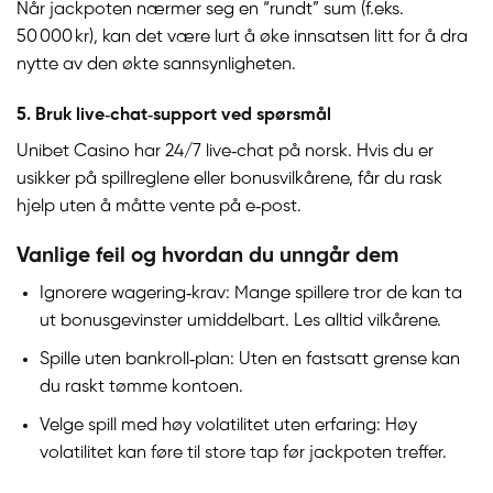
Når jackpoten nærmer seg en “rundt” sum (f.eks.
50 000 kr), kan det være lurt å øke innsatsen litt for å dra
nytte av den økte sannsynligheten.
5. Bruk live‑chat‑support ved spørsmål
Unibet Casino har 24/7 live‑chat på norsk. Hvis du er
usikker på spillreglene eller bonusvilkårene, får du rask
hjelp uten å måtte vente på e‑post.
Vanlige feil og hvordan du unngår dem
Ignorere wagering‑krav: Mange spillere tror de kan ta
ut bonusgevinster umiddelbart. Les alltid vilkårene.
Spille uten bankroll‑plan: Uten en fastsatt grense kan
du raskt tømme kontoen.
Velge spill med høy volatilitet uten erfaring: Høy
volatilitet kan føre til store tap før jackpoten treffer.