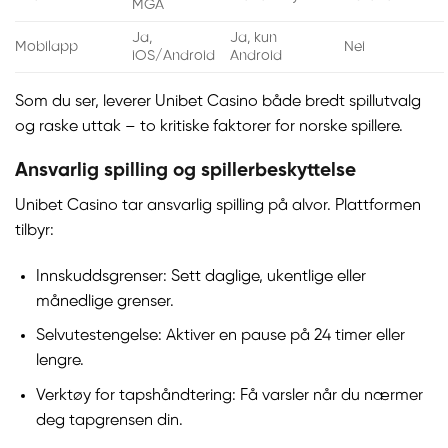
MGA
Ja,
Ja, kun
Mobilapp
Nei
iOS/Android
Android
Som du ser, leverer Unibet Casino både bredt spillutvalg
og raske uttak – to kritiske faktorer for norske spillere.
Ansvarlig spilling og spillerbeskyttelse
Unibet Casino tar ansvarlig spilling på alvor. Plattformen
tilbyr:
Innskuddsgrenser: Sett daglige, ukentlige eller
månedlige grenser.
Selvutestengelse: Aktiver en pause på 24 timer eller
lengre.
Verktøy for tapshåndtering: Få varsler når du nærmer
deg tapgrensen din.