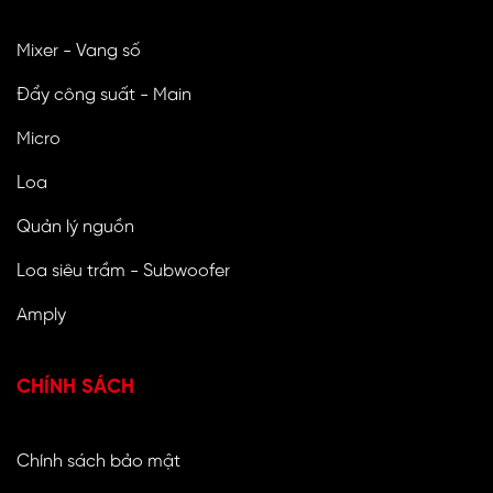
Mixer - Vang số
Đẩy công suất - Main
Micro
Loa
Quản lý nguồn
Loa siêu trầm - Subwoofer
Amply
CHÍNH SÁCH
Chính sách bảo mật