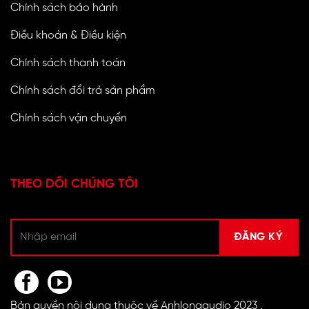
Chính sách bảo hành
Điều khoản & Điều kiện
Chính sách thanh toán
Chính sách đổi trả sản phẩm
Chính sách vận chuyển
THEO DÕI CHÚNG TÔI
Bản quyền nội dung thuộc về Anhlongaudio 2023 .