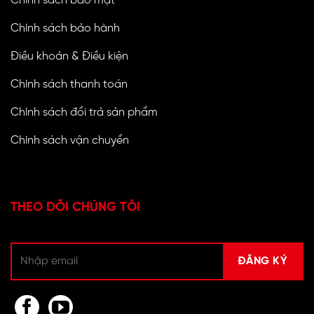
Chính sách bảo mật
Chính sách bảo hành
Điều khoản & Điều kiện
Chính sách thanh toán
Chính sách đổi trả sản phẩm
Chính sách vận chuyển
THEO DÕI CHÚNG TÔI