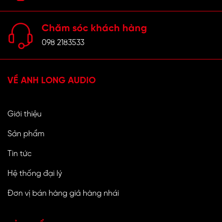
Chăm sóc khách hàng
098 2183533
VỀ ANH LONG AUDIO
Giới thiệu
Sản phẩm
Tin tức
Hệ thống đại lý
Đơn vị bán hàng giả hàng nhái