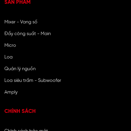
SẢN PHẨM
Mixer - Vang số
Đẩy công suất - Main
Micro
Loa
Quản lý nguồn
Loa siêu trầm - Subwoofer
Amply
CHÍNH SÁCH