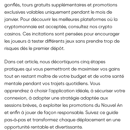
gonflés, tours gratuits supplémentaires et promotions
exclusives valables uniquement pendant le mois de
janvier. Pour découvrir les meilleures plateformes où la
cryptomonnaie est acceptée, consultez nos
crypto
casinos
. Ces incitations sont pensées pour encourager
les joueurs à tester différents jeux sans prendre trop de
risques dès le premier dépôt.
Dans cet article, nous décortiquons cinq étapes
pratiques qui vous permettront de maximiser vos gains
tout en restant maître de votre budget et de votre santé
mentale pendant vos trajets quotidiens. Vous
apprendrez à choisir l’application idéale, à sécuriser votre
connexion, à adopter une stratégie adaptée aux
sessions brèves, à exploiter les promotions du Nouvel An
et enfin à jouer de façon responsable. Suivez ce guide
pas‑à‑pas et transformez chaque déplacement en une
opportunité rentable et divertissante.