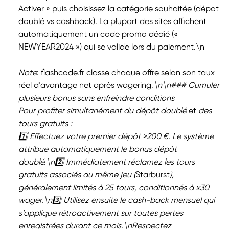
Activer » puis choisissez la catégorie souhaitée (dépot
doublé vs cashback). La plupart des sites affichent
automatiquement un code promo dédié («
NEWYEAR2024 ») qui se valide lors du paiement.\n
Note
: flashcode.fr classe chaque offre selon son taux
réel d’avantage net après wagering.
\n\n### Cumuler
plusieurs bonus sans enfreindre conditions
Pour profiter simultanément du dépôt doublé
et
des
tours gratuits :
1️⃣ Effectuez votre premier dépôt >200 €. Le système
attribue automatiquement le bonus dépôt
doublé.\n2️⃣ Immédiatement réclamez les tours
gratuits associés au même jeu (
Starburst
),
généralement limités à 25 tours, conditionnés à x30
wager.\n3️⃣ Utilisez ensuite le cash-back mensuel qui
s’applique rétroactivement sur toutes pertes
enregistrées durant ce mois.\nRespectez