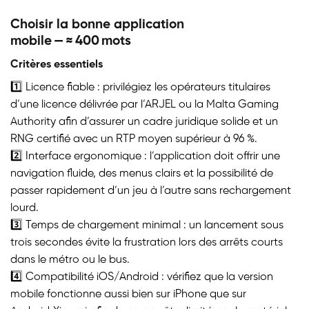
Choisir la bonne application
mobile — ≈ 400 mots
Critères essentiels
1️⃣ Licence fiable : privilégiez les opérateurs titulaires
d’une licence délivrée par l’ARJEL ou la Malta Gaming
Authority afin d’assurer un cadre juridique solide et un
RNG certifié avec un RTP moyen supérieur à 96 %.
2️⃣ Interface ergonomique : l’application doit offrir une
navigation fluide, des menus clairs et la possibilité de
passer rapidement d’un jeu à l’autre sans rechargement
lourd.
3️⃣ Temps de chargement minimal : un lancement sous
trois secondes évite la frustration lors des arrêts courts
dans le métro ou le bus.
4️⃣ Compatibilité iOS/Android : vérifiez que la version
mobile fonctionne aussi bien sur iPhone que sur