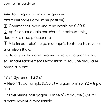
contre l’impulsivité.
### Techniques de mise progressive
#### Méthode Paroli (mise positive)
1️⃣ Commencez avec une mise initiale de 0,50 €.
2️⃣ Après chaque gain consécutif (maximun trois),
doublez la mise précédente.
3️⃣ À la fin du troisième gain ou après toute perte, revenez
à la mise initiale.
Cette approche capitalise sur les séries gagnantes tout
en limitant rapidement l’exposition lorsqu’une mauvaise
passe survient.
#### Système “1‑3‑2‑6”
– Mise n°1 : pari simple (0,50 €) – si gain → mise n°2 = triple
(1 €).
– Si deuxième pari gagné → mise n°3 = double (0,50 €) –
si perte revient à mise initiale.