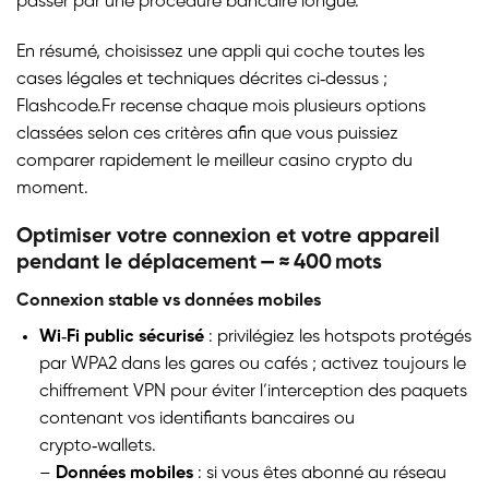
passer par une procédure bancaire longue.
En résumé, choisissez une appli qui coche toutes les
cases légales et techniques décrites ci‑dessus ;
Flashcode.Fr recense chaque mois plusieurs options
classées selon ces critères afin que vous puissiez
comparer rapidement le meilleur casino crypto du
moment.
Optimiser votre connexion et votre appareil
pendant le déplacement — ≈ 400 mots
Connexion stable vs données mobiles
Wi‑Fi public sécurisé
: privilégiez les hotspots protégés
par WPA2 dans les gares ou cafés ; activez toujours le
chiffrement VPN pour éviter l’interception des paquets
contenant vos identifiants bancaires ou
crypto‑wallets.
–
Données mobiles
: si vous êtes abonné au réseau