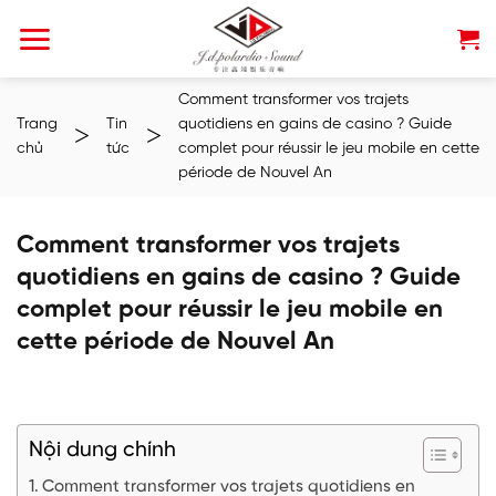
Chuyển
đến
nội
dung
Comment transformer vos trajets
Trang
Tin
quotidiens en gains de casino ? Guide
>
>
chủ
tức
complet pour réussir le jeu mobile en cette
période de Nouvel An
Comment transformer vos trajets
quotidiens en gains de casino ? Guide
complet pour réussir le jeu mobile en
cette période de Nouvel An
Nội dung chính
Comment transformer vos trajets quotidiens en