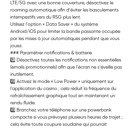
LTE/5G avec une bonne couverture, désactivez le
roaming automatique afin d’éviter les basculements
intempestifs vers du R5G plus lent.
Utilisez l’option « Data Saver » du système
Android/iOS pour limiter la bande passante occupée
par les mises à jour automatiques pendant que vous
jouez.
### Paramétrer notifications & batterie
1️⃣ Désactivez toutes les notifications non essentielles
(emails promotionnels) afin que l’écran ne s’éveille pas
inutilement.
2️⃣ Activez le mode « Low Power » uniquement sur
l’application du casino ; cela réduit la fréquence du
rafraîchissement graphique tout en maintenant un
rendu fluide.
3️⃣ Branchez votre téléphone sur une powerbank
compacte si vous prévoyez plusieurs heures de trajet ;
cela évite toute coupure soudaine qui pourrait