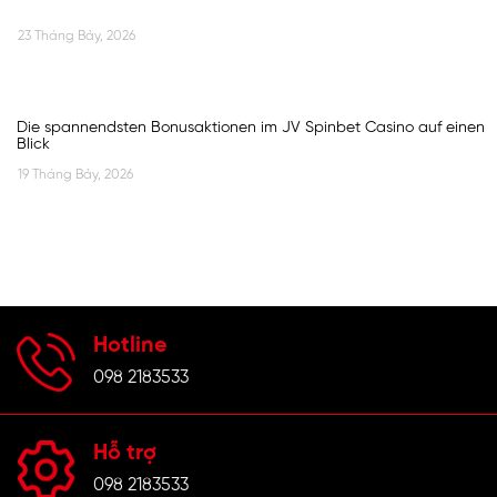
23 Tháng Bảy, 2026
Die spannendsten Bonusaktionen im JV Spinbet Casino auf einen
Blick
19 Tháng Bảy, 2026
Hotline
098 2183533
Hỗ trợ
098 2183533