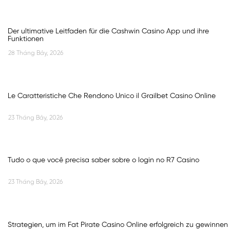
Der ultimative Leitfaden für die Cashwin Casino App und ihre
Funktionen
28 Tháng Bảy, 2026
Le Caratteristiche Che Rendono Unico il Grailbet Casino Online
23 Tháng Bảy, 2026
Tudo o que você precisa saber sobre o login no R7 Casino
23 Tháng Bảy, 2026
Strategien, um im Fat Pirate Casino Online erfolgreich zu gewinnen