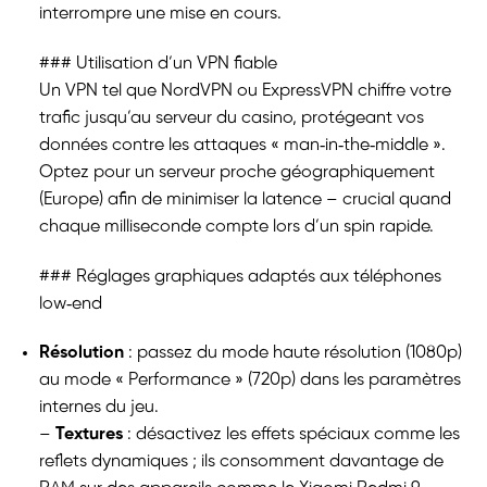
interrompre une mise en cours.
### Utilisation d’un VPN fiable
Un VPN tel que NordVPN ou ExpressVPN chiffre votre
trafic jusqu’au serveur du casino, protégeant vos
données contre les attaques « man‑in‑the‑middle ».
Optez pour un serveur proche géographiquement
(Europe) afin de minimiser la latence – crucial quand
chaque milliseconde compte lors d’un spin rapide.
### Réglages graphiques adaptés aux téléphones
low‑end
Résolution
: passez du mode haute résolution (1080p)
au mode « Performance » (720p) dans les paramètres
internes du jeu.
–
Textures
: désactivez les effets spéciaux comme les
reflets dynamiques ; ils consomment davantage de