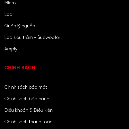
Micro
Loa
Quản lý nguồn
Loa siêu trầm - Subwoofer
Amply
CHÍNH SÁCH
Chính sách bảo mật
Chính sách bảo hành
Điều khoản & Điều kiện
Chính sách thanh toán