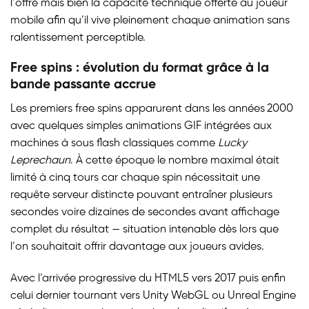
l’offre mais bien la capacité technique offerte au joueur
mobile afin qu’il vive pleinement chaque animation sans
ralentissement perceptible.
Free spins : évolution du format grâce à la
bande passante accrue
Les premiers free spins apparurent dans les années 2000
avec quelques simples animations GIF intégrées aux
machines à sous flash classiques comme
Lucky
Leprechaun
. À cette époque le nombre maximal était
limité à cinq tours car chaque spin nécessitait une
requête serveur distincte pouvant entraîner plusieurs
secondes voire dizaines de secondes avant affichage
complet du résultat — situation intenable dès lors que
l’on souhaitait offrir davantage aux joueurs avides.
Avec l’arrivée progressive du HTML5 vers 2017 puis enfin
celui dernier tournant vers Unity WebGL ou Unreal Engine