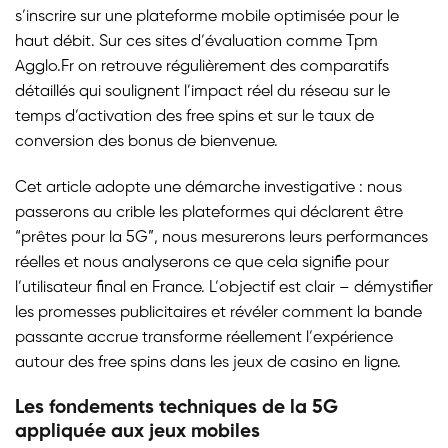
s’inscrire sur une plateforme mobile optimisée pour le
haut débit. Sur ces sites d’évaluation comme Tpm
Agglo.Fr on retrouve régulièrement des comparatifs
détaillés qui soulignent l’impact réel du réseau sur le
temps d’activation des free spins et sur le taux de
conversion des bonus de bienvenue.
Cet article adopte une démarche investigative : nous
passerons au crible les plateformes qui déclarent être
“prêtes pour la 5G”, nous mesurerons leurs performances
réelles et nous analyserons ce que cela signifie pour
l’utilisateur final en France. L’objectif est clair – démystifier
les promesses publicitaires et révéler comment la bande
passante accrue transforme réellement l’expérience
autour des free spins dans les jeux de casino en ligne.
Les fondements techniques de la 5G
appliquée aux jeux mobiles