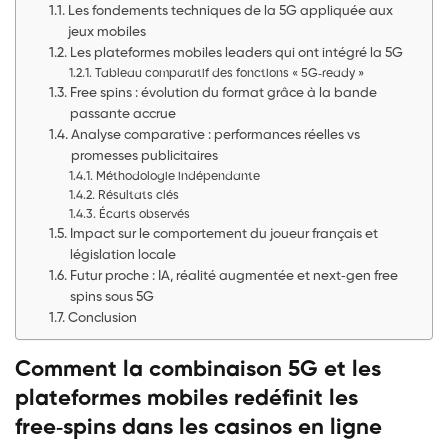
Les fondements techniques de la 5G appliquée aux
jeux mobiles
Les plateformes mobiles leaders qui ont intégré la 5G
Tableau comparatif des fonctions « 5G‑ready »
Free spins : évolution du format grâce à la bande
passante accrue
Analyse comparative : performances réelles vs
promesses publicitaires
Méthodologie indépendante
Résultats clés
Écarts observés
Impact sur le comportement du joueur français et
législation locale
Futur proche : IA, réalité augmentée et next‑gen free
spins sous 5G
Conclusion
Comment la combinaison 5G et les
plateformes mobiles redéfinit les
free‑spins dans les casinos en ligne