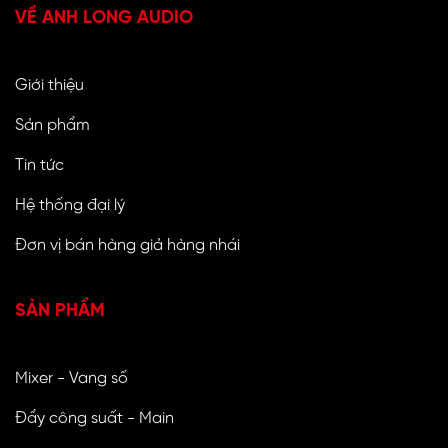
VỀ ANH LONG AUDIO
Giới thiệu
Sản phẩm
Tin tức
Hệ thống đại lý
Đơn vị bán hàng giả hàng nhái
SẢN PHẨM
Mixer - Vang số
Đẩy công suất - Main