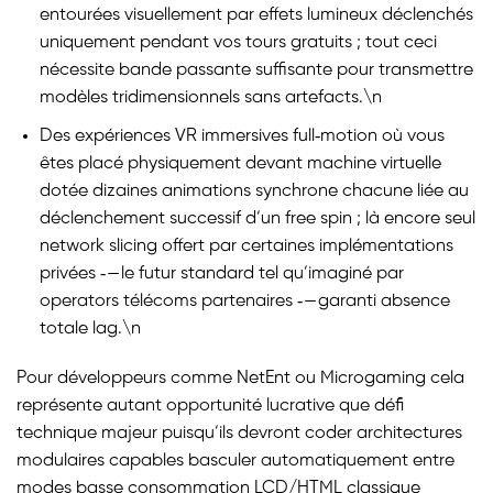
entourées visuellement par effets lumineux déclenchés
uniquement pendant vos tours gratuits ; tout ceci
nécessite bande passante suffisante pour transmettre
modèles tridimensionnels sans artefacts.\n
Des expériences VR immersives full‐motion où vous
êtes placé physiquement devant machine virtuelle
dotée dizaines animations synchrone chacune liée au
déclenchement successif d’un free spin ; là encore seul
network slicing offert par certaines implémentations
privées ‑­­ — le futur standard tel qu’imaginé par
operators télécoms partenaires ‑­­ — garanti absence
totale lag.\n
Pour développeurs comme NetEnt ou Microgaming cela
représente autant opportunité lucrative que défi
technique majeur puisqu’ils devront coder architectures
modulaires capables basculer automatiquement entre
modes basse consommation LCD/HTML classique