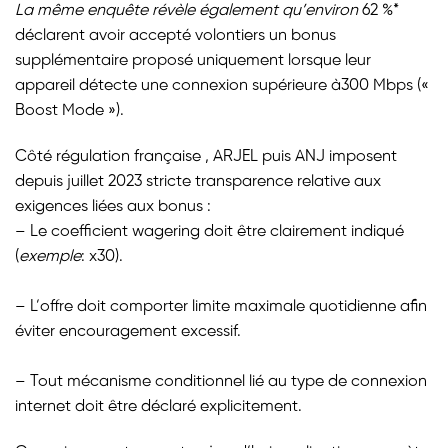
La même enquête révèle également qu’environ
62 %*
déclarent avoir accepté volontiers un bonus
supplémentaire proposé uniquement lorsque leur
appareil détecte une connexion supérieure à300 Mbps («
Boost Mode »).
Côté régulation française , ARJEL puis ANJ imposent
depuis juillet 2023 stricte transparence relative aux
exigences liées aux bonus :
– Le coefficient wagering doit être clairement indiqué
(
exemple
: x30).
– L’offre doit comporter limite maximale quotidienne afin
éviter encouragement excessif.
– Tout mécanisme conditionnel lié au type de connexion
internet doit être déclaré explicitement.