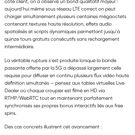
côté client, on a observé un bond qualitatif majeur :
aujourd’hui même sous réseau LTE correct on peut
charger simultanément plusieurs centaines mégaoctets
contenant textures haute résolution, effets audio
spatialisés et scripts dynamiques permettant jusqu’à
quinze tours gratuits consécutifs sans rechargement
intermédiaire.
La véritable rupture s’est produite lorsque la bande
passante offerte par la 5G a dépassé largement celle
requise pour diffuser en continu plusieurs flux vidéo haute
définition simultanés — pensez aux tables virtuelles Live
Dealer où chaque croupier est filmé en HD via
RTMP/WebRTC tout en maintenant parfaitement
synchronisés ses propres bonus interactifs liés aux free
spins.
Des cas concrets illustrent cet avancement :