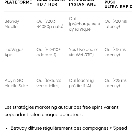
PLATEFORME
PUSH
HD / HDR
INSTANTANÉ
ULTRA‑RAPI
Oui
Betway
Oui (720p
Oui (<20 ms
(préchargement
Mobile
→1080p auto)
latency)
dynamique)
LeoVegas
Oui (HDR10+
Yes (live dealer
Oui (<15 ms
App
adaptatif)
via WebRTC)
latency)
Play’n GO
Oui (textures
Oui (caching
Oui (<25 ms
Mobile Suite
vectorielles)
prédictif IA)
latency)
Les stratégies marketing autour des free spins varient
cependant selon chaque opérateur :
Betway diffuse régulièrement des campagnes « Speed