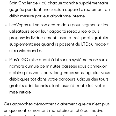
Spin Challenge » où chaque tranche supplémentaire
gagnée pendant une session dépend directement du
débit mesuré par leur algorithme interne.
LeoVegas utilise son centre data pour segmenter les
utilisateurs selon leur capacité réseau réelle puis
propose individuellement jusqu’à trois packs gratuits
supplémentaires quand ils passent du LTE au mode «
ultra wideband ».
Play’n GO mise quant à lui sur un système basé sur le
nombre cumulé de minutes passées sous connexion
stable : plus vous jouez longtemps sans lag, plus vous
débloquez tôt dans votre parcours ludique des tours
gratuits additionnels allant jusqu’à trente fois votre
mise initiale.
Ces approches démontrent clairement que ce n’est plus
uniquement le montant monétaire affiché qui motive