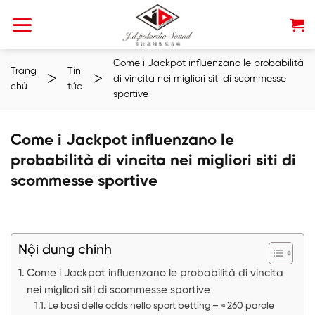
Chuyển
đến
nội
dung
Come i Jackpot influenzano le probabilità
Trang
Tin
>
>
di vincita nei migliori siti di scommesse
chủ
tức
sportive
Come i Jackpot influenzano le
probabilità di vincita nei migliori siti di
scommesse sportive
Nội dung chính
Come i Jackpot influenzano le probabilità di vincita
nei migliori siti di scommesse sportive
Le basi delle odds nello sport betting – ≈ 260 parole