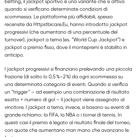
betting, il jackpot sportivo è una variante che si attiva
quando si verificano determinate condizioni di
scommessa. Le piattaforme più affidabili, spesso
recensite da Httpstbicare.Eu, hanno introdotto jackpot
progressivi (che aumentano di una percentuale del
turnover), jackpot a tema (es. “World Cup Jackpot”) e
jackpot a premio fisso, dove il montepremi è stabilito in
anticipo.
I jackpot progressivi si finanziano prelevando una piccola
frazione (di solito lo 0,5 %–2 %) da ogni scommessa su
una determinata categoria di eventi. Quando si verifica
un “trigger” – ad esempio una combinazione di risultato
esatto + numero di gol – il jackpot viene assegnato al
vincitore. I jackpot a tema, invece, si basano su eventi di
grande richiamo: la FIFA, la NBA o i tornei di tennis. In
questi casi il premio è legato al risultato finale del torneo,
con quote che aumentano man mano che avanzano le