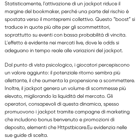
Statisticamente, l’attivazione di un jackpot riduce il
margine del bookmaker, perché una parte del rischio è
spostata verso il montepremi collettivo. Questo “boost” si
traduce in quote più alte per gli scommettitori,
soprattutto su eventi con bassa probabilità di vincita.
L’effetto è evidente nei mercati live, dove le odds si
adeguano in tempo reale alle variazioni del jackpot.
Dal punto di vista psicologico, i giocatori percepiscono
un valore aggiunto: il potenziale ritorno sembra più
allettante, il che aumenta la propensione a scommettere.
Inoltre, il jackpot genera un volume di scommesse più
elevato, migliorando la liquidità del mercato. Gli
operatori, consapevoli di questa dinamica, spesso
promuovono i jackpot tramite campagne di marketing
che includono bonus benvenuto e promozioni di
deposito, elementi che Httpstbicare.Eu evidenzia nelle
sue guide di scelta.