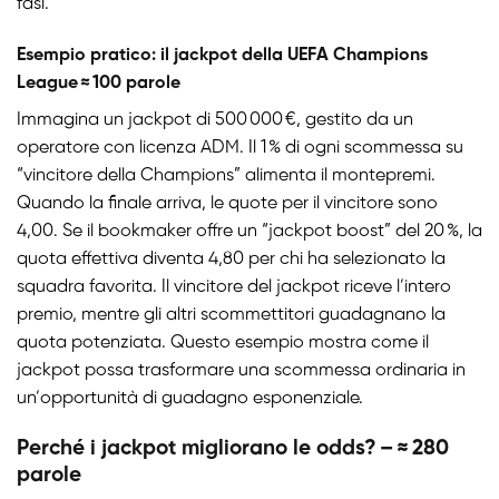
fasi.
Esempio pratico: il jackpot della UEFA Champions
League ≈ 100 parole
Immagina un jackpot di 500 000 €, gestito da un
operatore con licenza ADM. Il 1 % di ogni scommessa su
“vincitore della Champions” alimenta il montepremi.
Quando la finale arriva, le quote per il vincitore sono
4,00. Se il bookmaker offre un “jackpot boost” del 20 %, la
quota effettiva diventa 4,80 per chi ha selezionato la
squadra favorita. Il vincitore del jackpot riceve l’intero
premio, mentre gli altri scommettitori guadagnano la
quota potenziata. Questo esempio mostra come il
jackpot possa trasformare una scommessa ordinaria in
un’opportunità di guadagno esponenziale.
Perché i jackpot migliorano le odds? – ≈ 280
parole