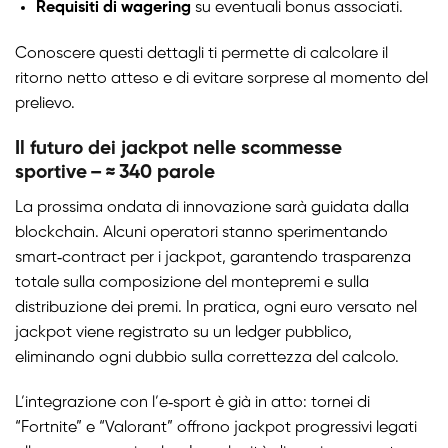
Requisiti di wagering
su eventuali bonus associati.
Conoscere questi dettagli ti permette di calcolare il
ritorno netto atteso e di evitare sorprese al momento del
prelievo.
Il futuro dei jackpot nelle scommesse
sportive – ≈ 340 parole
La prossima ondata di innovazione sarà guidata dalla
blockchain. Alcuni operatori stanno sperimentando
smart‑contract per i jackpot, garantendo trasparenza
totale sulla composizione del montepremi e sulla
distribuzione dei premi. In pratica, ogni euro versato nel
jackpot viene registrato su un ledger pubblico,
eliminando ogni dubbio sulla correttezza del calcolo.
L’integrazione con l’e‑sport è già in atto: tornei di
“Fortnite” e “Valorant” offrono jackpot progressivi legati