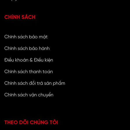
CHÍNH SÁCH
Chính sách bảo mật
Chính sách bảo hành
Điều khoản & Điều kiện
Chính sách thanh toán
Chính sách đổi trả sản phẩm
Chính sách vận chuyển
THEO DÕI CHÚNG TÔI