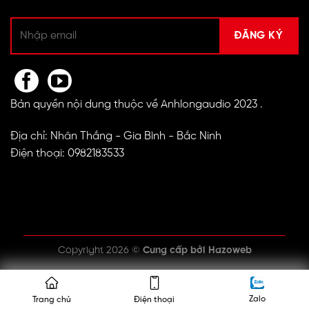
Bản quyền nội dung thuộc về Anhlongaudio 2023 .
Địa chỉ: Nhân Thắng - Gia Bình - Bắc Ninh
Điện thoại: 0982183533
Copyright 2026 ©
Cung cấp bởi
Hazoweb
Zalo
Trang chủ
Điện thoại