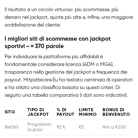
Il risultato è un circolo virtuoso: più scommesse, più
denaro nel jackpot, quote più alte e, infine, una maggiore
soddisfazione del cliente.
I migliori siti di scommesse con jackpot
sportivi – ≈ 370 parole
Per individuare le piattaforme più affidabili è
fondamentale considerare licenza (ADM o MGA),
trasparenza nella gestione del jackpot e frequenza dei
payout. Httpstbicare.Eu ha testato centinaia di operatori
e ha stilato una classifica basata su questi criteri. Di
seguito una tabella comparativa (i dati sono indicativi).
TIPO DI
% DI
LIMITE
BONUS DI
SITO
JACKPOT
PAYOUT
MINIMO
BENVENUTO
Progressivo
Bet365
92 %
€5
fino a €200
(calcio)