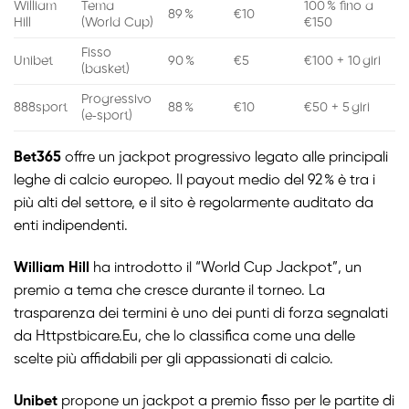
William
Tema
100 % fino a
89 %
€10
Hill
(World Cup)
€150
Fisso
Unibet
90 %
€5
€100 + 10 giri
(basket)
Progressivo
888sport
88 %
€10
€50 + 5 giri
(e‑sport)
Bet365
offre un jackpot progressivo legato alle principali
leghe di calcio europeo. Il payout medio del 92 % è tra i
più alti del settore, e il sito è regolarmente auditato da
enti indipendenti.
William Hill
ha introdotto il “World Cup Jackpot”, un
premio a tema che cresce durante il torneo. La
trasparenza dei termini è uno dei punti di forza segnalati
da Httpstbicare.Eu, che lo classifica come una delle
scelte più affidabili per gli appassionati di calcio.
Unibet
propone un jackpot a premio fisso per le partite di