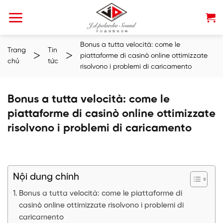
Chuyển
đến
nội
dung
Bonus a tutta velocità: come le
Trang
Tin
>
>
piattaforme di casinò online ottimizzate
chủ
tức
risolvono i problemi di caricamento
Bonus a tutta velocità: come le
piattaforme di casinò online ottimizzate
risolvono i problemi di caricamento
Nội dung chính
Bonus a tutta velocità: come le piattaforme di
casinò online ottimizzate risolvono i problemi di
caricamento