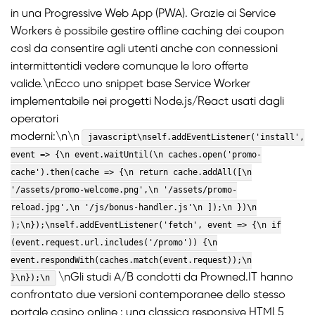
in una Progressive Web App (PWA). Grazie ai Service
Workers è possibile gestire offline caching dei coupon
così da consentire agli utenti anche con connessioni
intermittenti​di vedere comunque le loro offerte
valide.\nEcco uno snippet base Service Worker
implementabile nei progetti Node.js/React usati dagli
operatori
moderni:\n\n
javascript\nself.addEventListener('install',
event => {\n event.waitUntil(\n caches.open('promo-
cache').then(cache => {\n return cache.addAll([\n
'/assets/promo-welcome.png',\n '/assets/promo-
reload.jpg',\n '/js/bonus-handler.js'\n ]);\n })\n
);\n});\nself.addEventListener('fetch', event => {\n if
(event.request.url.includes('/promo')) {\n
event.respondWith(caches.match(event.request));\n
\nGli studi A/B condotti da Prowned.IT hanno
}\n});\n
confrontato due versioni contemporanee dello stesso
portale casino online : una classica responsive HTML5