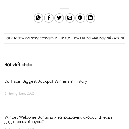
Bài viết này đã đăng trong mục:
Tin tức
. Hãy lưu
bài viết này để xem lại
.
Bài viết khác
Duff-spin Biggest Jackpot Winners in History
6 Tháng Tám, 2026
Winbet Welcome Bonus для запрошаных сяброў: Ці ёсць
дадатковыя бонусы?