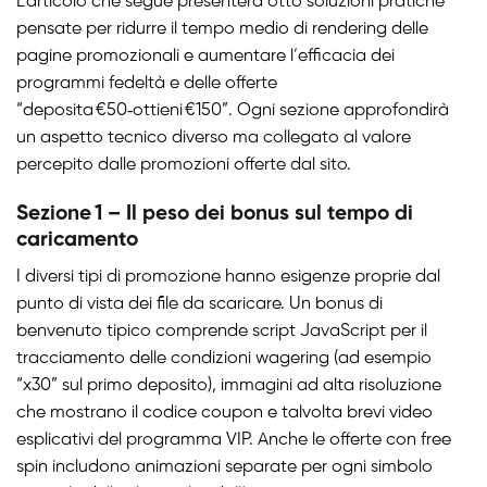
L’articolo che segue presenterà otto soluzioni pratiche
pensate per ridurre il tempo medio di rendering delle
pagine promozionali e aumentare l’efficacia dei
programmi fedeltà e delle offerte
“deposita €50‑ottieni €150”. Ogni sezione approfondirà
un aspetto tecnico diverso ma collegato al valore
percepito dalle promozioni offerte dal sito.
Sezione 1 – Il peso dei bonus sul tempo di
caricamento
I diversi tipi di promozione hanno esigenze proprie dal
punto di vista dei file da scaricare. Un bonus di
benvenuto tipico comprende script JavaScript per il
tracciamento delle condizioni wagering (ad esempio
“x30” sul primo deposito), immagini ad alta risoluzione
che mostrano il codice coupon e talvolta brevi video
esplicativi del programma VIP. Anche le offerte con free
spin includono animazioni separate per ogni simbolo