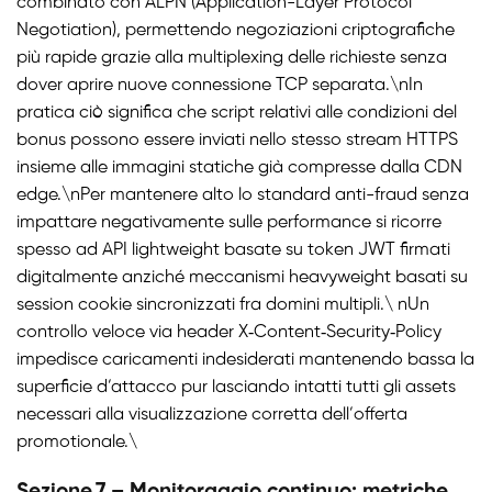
combinato con ALPN (Application-Layer Protocol
Negotiation), permettendo negoziazioni criptografiche
più rapide grazie alla multiplexing delle richieste senza
dover aprire nuove connessione TCP separata.\nIn
pratica ciò significa che script relativi alle condizioni del
bonus possono essere inviati nello stesso stream HTTPS
insieme alle immagini statiche già compresse dalla CDN
edge.\nPer mantenere alto lo standard anti-fraud senza
impattare negativamente sulle performance si ricorre
spesso ad API lightweight basate su token JWT firmati
digitalmente anziché meccanismi heavyweight basati su
session cookie sincronizzati fra domini multipli.\ nUn
controllo veloce via header X‑Content‑Security‑Policy
impedisce caricamenti indesiderati mantenendo bassa la
superficie d’attacco pur lasciando intatti tutti gli assets
necessari alla visualizzazione corretta dell’offerta
promotionale.\
Sezione 7 – Monitoraggio continuo: metriche