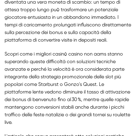
diventata una vera moneta di scambio: un tempo di
attesa troppo lungo può trasformare un potenziale
giocatore entusiasta in un abbandono immediato. I
tempi di caricamento prolungati influiscono direttamente
sulla percezione dei bonus e sulla capacità della
piattaforma di convertire visite in depositi reali.
Scopri come i migliori casinò
casino non aams
stanno
superando queste difficoltà con soluzioni tecniche
avanzate e perché la velocità è ora considerata parte
integrante della strategia promozionale delle slot più
popolari come Starburst o Gonzo’s Quest. Le
piattaforme lente vedono diminuire il tasso di attivazione
dei bonus di benvenuto fino al 30 %, mentre quelle rapide
mantengono conversioni stabili anche durante i picchi
traffico delle feste natalizie o dei grandi tornei su roulette
live.