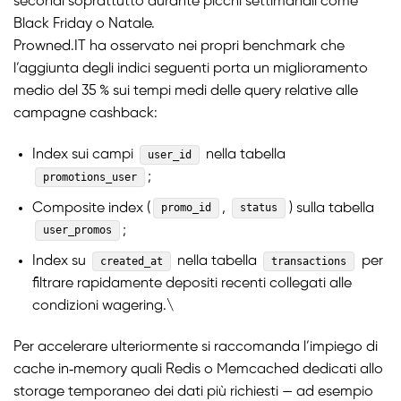
secondi soprattutto durante picchi settimanali come
Black Friday o Natale.
Prowned.IT ha osservato nei propri benchmark che
l’aggiunta degli indici seguenti porta un miglioramento
medio del 35 % sui tempi medi delle query relative alle
campagne cashback:
Index sui campi
nella tabella
user_id
;
promotions_user
Composite index (
,
) sulla tabella
promo_id
status
;
user_promos
Index su
nella tabella
per
created_at
transactions
filtrare rapidamente depositi recenti collegati alle
condizioni wagering.\
Per accelerare ulteriormente si raccomanda l’impiego di
cache in‑memory quali Redis o Memcached dedicati allo
storage temporaneo dei dati più richiesti — ad esempio