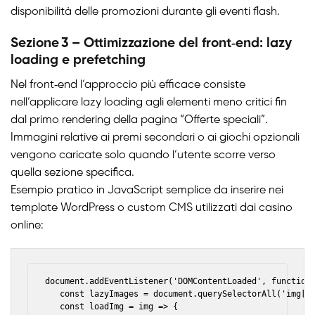
disponibilità delle promozioni durante gli eventi flash.
Sezione 3 – Ottimizzazione del front‑end: lazy
loading e prefetching
Nel front‑end l’approccio più efficace consiste
nell’applicare lazy loading agli elementi meno critici fin
dal primo rendering della pagina “Offerte speciali”.
Immagini relative ai premi secondari o ai giochi opzionali
vengono caricate solo quando l’utente scorre verso
quella sezione specifica.
Esempio pratico in JavaScript semplice da inserire nei
template WordPress o custom CMS utilizzati dai casino
online:
document.addEventListener('DOMContentLoaded', function 
   const lazyImages = document.querySelectorAll('img[da
   const loadImg = img => {
