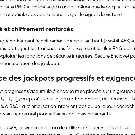
ute le RNG et valide le gain avant même que le paquet n’attei
st disponible dès que le joueur reçoit le signal de victoire.
é et chiffrement renforcés
ègre nativement le chiffrement de bout en bout (256‑bit AES) et
s protègent les transactions financières et les flux RNG contre
ploiter les fonctions de sécurité intégrées (Secure Enclave) pou
e manipulation des jackpots.
ce des jackpots progressifs et exigenc
t progressif s’accumule à chaque mise placée sur un groupe
 = J₀ + ∑₁ⁿ mᵢ·p, où J₀ est le jackpot de départ, mᵢ la mise du
 % à 5 %). La réinitialisation intervient dès qu’un joueur décro
nts en temps réel pour éviter les doubles paiements.
seau 4G, la synchronisation de milliers de joueurs pouvait sub