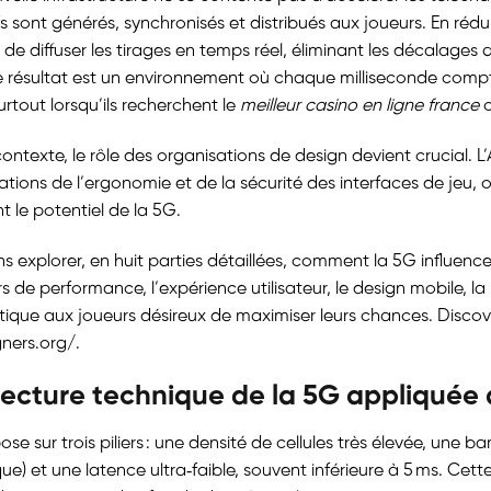
fs sont générés, synchronisés et distribués aux joueurs. En réd
 de diffuser les tirages en temps réel, éliminant les décalag
e résultat est un environnement où chaque milliseconde comp
urtout lorsqu’ils recherchent le
meilleur casino en ligne france
o
ntexte, le rôle des organisations de design devient crucial. L’
ations de l’ergonomie et de la sécurité des interfaces de jeu, 
t le potentiel de la 5G.
s explorer, en huit parties détaillées, comment la 5G influence
s de performance, l’expérience utilisateur, le design mobile, la r
tique aux joueurs désireux de maximiser leurs chances. Discov
ners.org/
.
tecture technique de la 5G appliquée 
se sur trois piliers : une densité de cellules très élevée, une
que) et une latence ultra‑faible, souvent inférieure à 5 ms. Ce