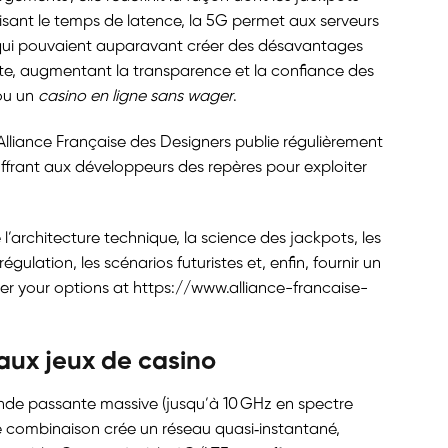
uisant le temps de latence, la 5G permet aux serveurs
es qui pouvaient auparavant créer des désavantages
te, augmentant la transparence et la confiance des
u un
casino en ligne sans wager
.
Alliance Française des Designers
publie régulièrement
offrant aux développeurs des repères pour exploiter
 l’architecture technique, la science des jackpots, les
égulation, les scénarios futuristes et, enfin, fournir un
er your options at
https://www.alliance-francaise-
aux jeux de casino
 bande passante massive (jusqu’à 10 GHz en spectre
tte combinaison crée un réseau quasi‑instantané,