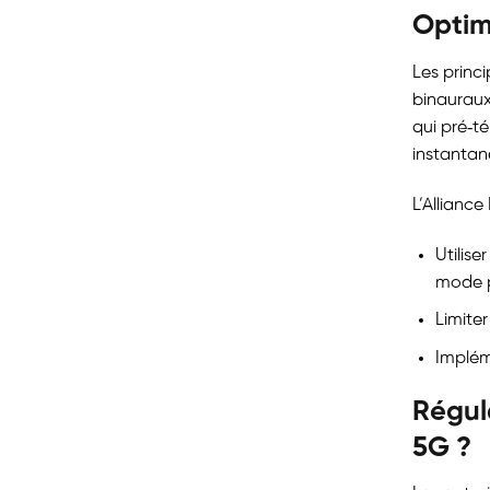
Optim
Les princi
binauraux
qui pré‑t
instantan
L’Allianc
Utilise
mode p
Limiter
Implém
Régula
5G ?