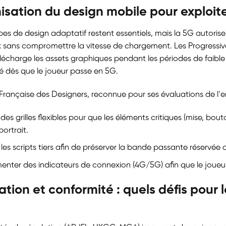
isation du design mobile pour exploite
pes de design adaptatif restent essentiels, mais la 5G autorise
 sans compromettre la vitesse de chargement. Les Progressive
élécharge les assets graphiques pendant les périodes de faible
é dès que le joueur passe en 5G.
e Française des Designers, reconnue pour ses évaluations de l
r des grilles flexibles pour que les éléments critiques (mise, b
ortrait.
 les scripts tiers afin de préserver la bande passante réservée 
enter des indicateurs de connexion (4G/5G) afin que le joueur 
tion et conformité : quels défis pour 