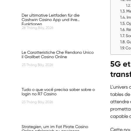
Me
Der ultimative Leitfaden für die
Im
Cashwin Casino App und ihre
Op
Funktionen
28 Tháng Bảy, 2026
Ré
Sc
Gu
Co
Le Caratteristiche Che Rendono Unico
il Grailbet Casino Online
5G et
23 Tháng Bảy, 2026
trans
L’univers
Tudo o que você precisa saber sobre o
login no R7 Casino
tables de
attendre d
23 Tháng Bảy, 2026
promettan
capable d
Strategien, um im Fat Pirate Casino
Cette nouv