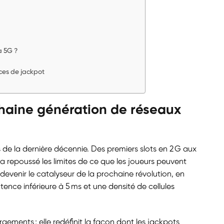
a 5G ?
nces de jackpot
chaine génération de réseaux
de la dernière décennie. Des premiers slots en 2 G aux
repoussé les limites de ce que les joueurs peuvent
 devenir le catalyseur de la prochaine révolution, en
ence inférieure à 5 ms et une densité de cellules
gements ; elle redéfinit la façon dont les jackpots