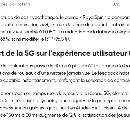
 des jackpots/h
0,45
étude de cas hypothétique, le casino « RoyalSpin » a comparé
dant un mois. Sous 4G, le taux de perte de paquets entraînai
ce taux est tombé à 0,05 %. La réduction de la latence a ég
68 %, sans modifier le RTP (96,5 %).
 de la 5G sur l’expérience utilisateur
té des animations passe de 30 fps à plus de 60 fps grâce à la b
itions de rouleaux d’une netteté jamais vue. Le feedback hapt
erceptible instantanément, renforçant la sensation de contrôl
cations push en temps réel, délivrées via le réseau 5G, alertent 
 €). Cette réactivité psychologique augmente la perception de «
conscience du gain est quasi nul. Les études de l’Université d
 de 150 ms à 30 ms augmente de 12 % la satisfaction des joueurs