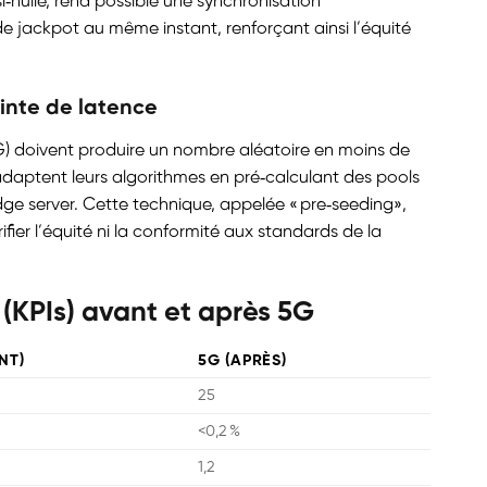
i‑nulle, rend possible une synchronisation
 jackpot au même instant, renforçant ainsi l’équité
inte de latence
NG) doivent produire un nombre aléatoire en moins de
adaptent leurs algorithmes en pré‑calculant des pools
dge server. Cette technique, appelée « pre‑seeding»,
fier l’équité ni la conformité aux standards de la
 (KPIs) avant et après 5G
NT)
5G (APRÈS)
25
<0,2 %
1,2