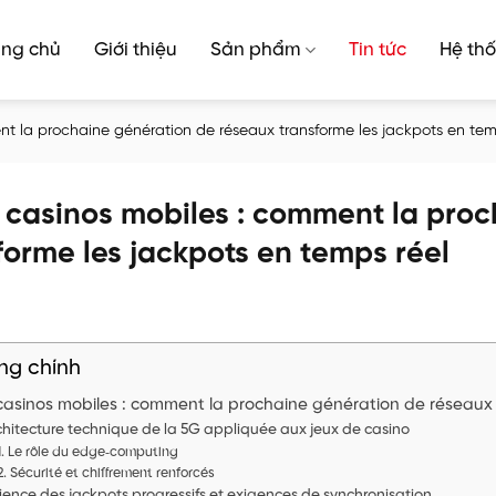
ang chủ
Giới thiệu
Sản phẩm
Tin tức
Hệ thố
nt la prochaine génération de réseaux transforme les jackpots en tem
 casinos mobiles : comment la pro
forme les jackpots en temps réel
ng chính
casinos mobiles : comment la prochaine génération de réseaux 
chitecture technique de la 5G appliquée aux jeux de casino
Le rôle du edge‑computing
Sécurité et chiffrement renforcés
ience des jackpots progressifs et exigences de synchronisation