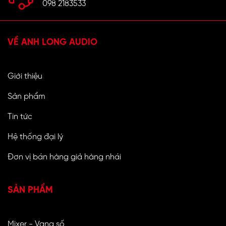
098 2183533
VỀ ANH LONG AUDIO
Giới thiệu
Sản phẩm
Tin tức
Hệ thống đại lý
Đơn vị bán hàng giả hàng nhái
SẢN PHẨM
Mixer - Vang số