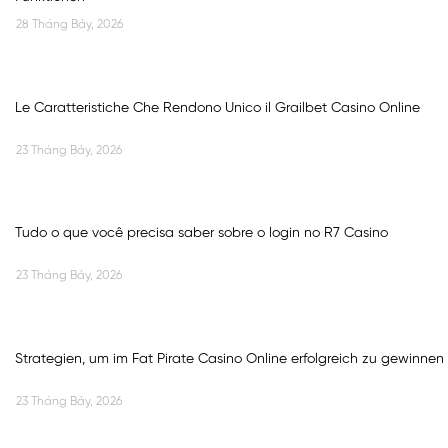
28 Tháng Bảy, 2026
Le Caratteristiche Che Rendono Unico il Grailbet Casino Online
23 Tháng Bảy, 2026
Tudo o que você precisa saber sobre o login no R7 Casino
23 Tháng Bảy, 2026
Strategien, um im Fat Pirate Casino Online erfolgreich zu gewinnen
23 Tháng Bảy, 2026