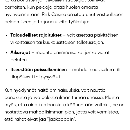
Kaikki bonusten ja live‑pelien strategiat toimivat
parhaiten, kun pelaaja pitää huolen omasta
hyvinvoinnistaan. Rizk Casino on sitoutunut vastuulliseen
pelaamiseen ja tarjoaa useita työkaluja:
Taloudelliset rajoitukset
– voit asettaa päivittäisen,
viikoittaisen tai kuukausittaisen talletusrajan.
Aikarajat
– määritä enimmäisaika, jonka vietät
pelaten.
Itseestään poissulkeminen
– mahdollisuus sulkea tili
tilapäisesti tai pysyvästi.
Kun hyödynnät näitä ominaisuuksia, voit nauttia
bonuksista ja live‑peleistä ilman turhaa stressiä. Muista
myös, että aina kun bonuksia käännetään voitoksi, ne on
nostettava mahdollisimman pian, jotta voit varmistaa,
että rahat eivät jää “jääkaappiin”.