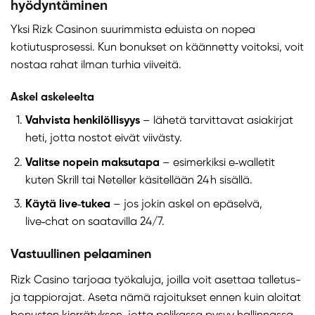
hyödyntäminen
Yksi Rizk Casinon suurimmista eduista on nopea
kotiutusprosessi. Kun bonukset on käännetty voitoksi, voit
nostaa rahat ilman turhia viiveitä.
Askel askeleelta
Vahvista henkilöllisyys
– lähetä tarvittavat asiakirjat
heti, jotta nostot eivät viivästy.
Valitse nopein maksutapa
– esimerkiksi e‑walletit
kuten Skrill tai Neteller käsitellään 24 h sisällä.
Käytä live‑tukea
– jos jokin askel on epäselvä,
live‑chat on saatavilla 24/7.
Vastuullinen pelaaminen
Rizk Casino tarjoaa työkaluja, joilla voit asettaa talletus-
ja tappiorajat. Aseta nämä rajoitukset ennen kuin aloitat