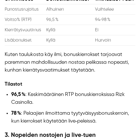
Panostusrajoitus
Alhainen
Vaihtelee
Voitto% (RTP)
96,5 %
94‑98 %
Kierrätysvaatimus
Kyllä
Ei
Lisäbonukset
Kyllä
Harvoin
Kuten taulukosta käy ilmi, bonuskierrokset tarjoavat
paremman mahdollisuuden nostaa pelikassa nopeasti,
kunhan kierrätysvaatimukset täytetään.
Tilastot
96,5 %
: Keskimääräinen RTP bonuskierroksissa Rizk
Casinolla.
78 %
: Pelaajien ilmoittama tyytyväisyysbonuskerroin,
kun kierrokset käytetään live‑peleissä.
3. Nopeiden nostojen ja live‑tuen