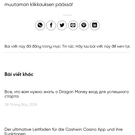
muutaman klikkauksen päässä!
Bài viết này đã đăng trong mục:
Tin tức
. Hãy lưu
bài viết này để xem lại
.
Bài viết khác
Все, что вам нужно знать о Dragon Money вход для успешного
старта
28 Tháng Bảy, 2026
Der ultimative Leitfaden für die Cashwin Casino App und ihre
Funktionen