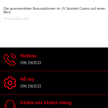
Die spannendsten Bonusaktionen im JV Spinbet Casino auf einen
Blick
19 Tháng Bảy, 2026
Hotline
098 2183533
Hỗ trợ
098 2183533
Chăm sóc khách hàng