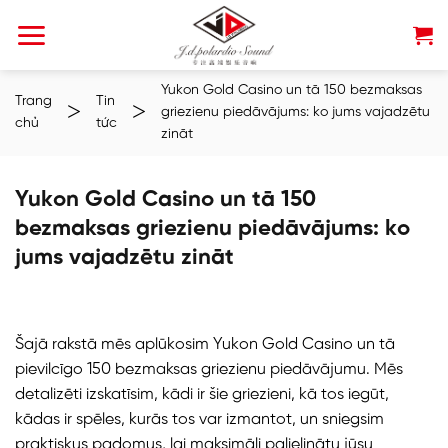
Chuyển
đến
nội
dung
Yukon Gold Casino un tā 150 bezmaksas
Trang
Tin
>
>
griezienu piedāvājums: ko jums vajadzētu
chủ
tức
zināt
Yukon Gold Casino un tā 150
bezmaksas griezienu piedāvājums: ko
jums vajadzētu zināt
Šajā rakstā mēs aplūkosim
Yukon Gold Casino
un tā
pievilcīgo 150 bezmaksas griezienu piedāvājumu. Mēs
detalizēti izskatīsim, kādi ir šie griezieni, kā tos iegūt,
kādas ir spēles, kurās tos var izmantot, un sniegsim
praktiskus padomus, lai maksimāli palielinātu jūsu