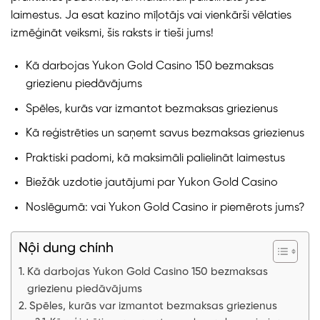
laimestus. Ja esat kazino mīļotājs vai vienkārši vēlaties
izmēģināt veiksmi, šis raksts ir tieši jums!
Kā darbojas Yukon Gold Casino 150 bezmaksas
griezienu piedāvājums
Spēles, kurās var izmantot bezmaksas griezienus
Kā reģistrēties un saņemt savus bezmaksas griezienus
Praktiski padomi, kā maksimāli palielināt laimestus
Biežāk uzdotie jautājumi par Yukon Gold Casino
Noslēgumā: vai Yukon Gold Casino ir piemērots jums?
Nội dung chính
Kā darbojas Yukon Gold Casino 150 bezmaksas
griezienu piedāvājums
Spēles, kurās var izmantot bezmaksas griezienus