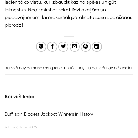
iecienītāko vietu, kur izbaudīt kazino spēles un gūt
laimestus. Neaizmirstiet sekot līdzi akcijām un
piedāvājumiem, lai maksimāli palielinātu savu spēlēšanas
pieredzi!
Bài viết này đã đăng trong mục:
Tin tức
. Hãy lưu
bài viết này để xem lại
.
Bài viết khác
Duff-spin Biggest Jackpot Winners in History
6 Tháng Tám, 2026