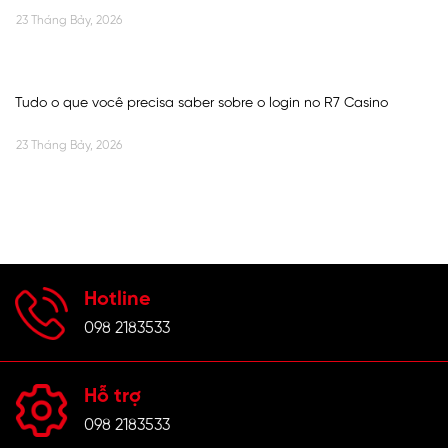
23 Tháng Bảy, 2026
Tudo o que você precisa saber sobre o login no R7 Casino
23 Tháng Bảy, 2026
Hotline
098 2183533
Hỗ trợ
098 2183533