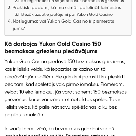
Kā reģistrēties un saņemt savus bezmaksas griezienus
Praktiski padomi, kā maksimāli palielināt laimestus
Biežāk uzdotie jautājumi par Yukon Gold Casino
Noslēgumā: vai Yukon Gold Casino ir piemērots
jums?
Kā darbojas Yukon Gold Casino 150
bezmaksas griezienu piedāvājums
Yukon Gold Casino piedāvā 150 bezmaksas griezienus,
kas ir lielisks veids, kā iepazīties ar kazino un tā
piedāvātajām spēlēm. Šie griezieni parasti tiek piešķirti
pēc tam, kad spēlētājs veic pirmo iemaksu. Piemēram,
veicot 10 eiro iemaksu, jūs varat saņemt 150 bezmaksas
griezienus, kurus var izmantot noteiktās spēlēs. Tas ir
lielisks veids, kā palielināt savu spēlēšanas laiku bez
papildu izmaksām.
Ir svarīgi ņemt vērā, ka bezmaksas griezieni var būt