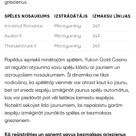
griezienus.
SPĒLES NOSAUKUMS
IZSTRĀDĀTĀJS
IZMAKSU LĪNIJAS
Immortal Romance
Microgaming
243
Avalon II
Microgaming
243
Thunderstruck II
Microgaming
243
Papildus iepriekš minētajām spēlēm, Yukon Gold Casino
arī regulāri atjaunina savu spēļu klāstu ar jauniem un
aizraujošiem nosaukumiem. Šī dinamika ne tikai
nodrošina, ka spēlētāji vienmēr var atrast kaut ko jaunu,
bet arī sniedz iespēju izmēģināt jaunus spēļu automātus,
kas var piedāvāt pat vēl lielākas laimestu iespējas.
Noteikti sekojiet līdzi jaunumiem, lai nepalaistu garām
iespēju izmēģināt jaunākās spēles ar bezmaksas
griezieniem.
Kā reģistrēties un saņemt savus bezmaksas griezienus