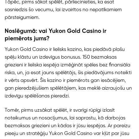
Tāpēc, pirms sākat spēlēt, pārliecinieties, ka esat
sasniedzis šo vecumu, lai izvairītos no nepatīkamiem
pārsteigumiem.
Noslēgumā: vai Yukon Gold Casino ir
piemērots jums?
Yukon Gold Casino ir lielisks kazino, kas piedāvā plašu
spēļu klāstu un izdevīgus bonusus. 150 bezmaksas
griezieni ir lieliska iespēja izmēģināt spēles bez finansiāla
riska, un, ja esat jauns spēlētājs, šis piedāvājums noteikti
ir vērts apsvērt. Šis kazino ir piemērots gan iesācējiem,
gan pieredzējušiem spēlētājiem, kas meklē aizraujošu un
izdevīgu spēlēšanas pieredzi.
Tomēr, pirms uzsākat spēlēt, ir svarīgi rūpīgi izlasīt
noteikumus un nosacījumus, lai saprastu, kā darbojas
bezmaksas griezieni un kādas ir jūsu iespējas. Ar pareizu
pieeju un stratēģiju Yukon Gold Casino var kļūt par jūsu