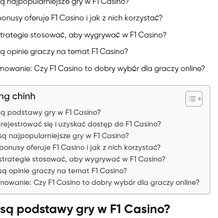
są najpopularniejsze gry w F1 Casino?
onusy oferuje F1 Casino i jak z nich korzystać?
strategie stosować, aby wygrywać w F1 Casino?
są opinie graczy na temat F1 Casino?
owanie: Czy F1 Casino to dobry wybór dla graczy online?
ng chính
są podstawy gry w F1 Casino?
rejestrować się i uzyskać dostęp do F1 Casino?
są najpopularniejsze gry w F1 Casino?
bonusy oferuje F1 Casino i jak z nich korzystać?
 strategie stosować, aby wygrywać w F1 Casino?
są opinie graczy na temat F1 Casino?
owanie: Czy F1 Casino to dobry wybór dla graczy online?
 są podstawy gry w F1 Casino?