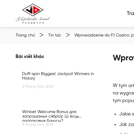
Chuyển
đến
Tr
nội
dung
>
>
Trang chủ
Tin tức
Wprowadzenie do F1 Casino: j
Wprow
Bài viết khác
Duff-spin Biggest Jackpot Winners in
History
W tym art
6 Tháng Tám, 2026
na wygran
tym popul
Winbet Welcome Bonus для
Jakie 
запрошаных сяброў: Ці ёсць
дадатковыя бонусы?
Jak za
6 Tháng Tám, 2026