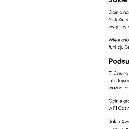
Jakie
Opinie na
Niektórzy
wygranyc
Wiele osó
funkcji. 
Podsu
F1 Casino
interfejs
ważne jes
Opinie gr
w F1 Casi
Jak mówi 
szansa na