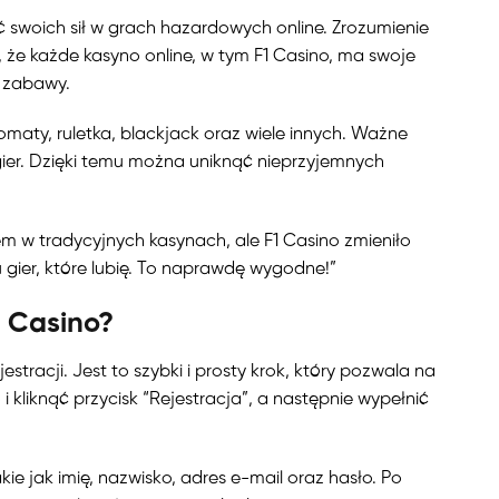
 swoich sił w grach hazardowych online. Zrozumienie
że każde kasyno online, w tym F1 Casino, ma swoje
m zabawy.
maty, ruletka, blackjack oraz wiele innych. Ważne
gier. Dzięki temu można uniknąć nieprzyjemnych
łem w tradycyjnych kasynach, ale F1 Casino zmieniło
 gier, które lubię. To naprawdę wygodne!”
1 Casino?
stracji. Jest to szybki i prosty krok, który pozwala na
i kliknąć przycisk “Rejestracja”, a następnie wypełnić
 jak imię, nazwisko, adres e-mail oraz hasło. Po