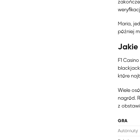
zakończen
weryfikacj
Maria, je
później m
Jakie
F1 Casino
blackjack
które naj
Wiele osó
nagród. R
z obstaw
GRA
Automaty