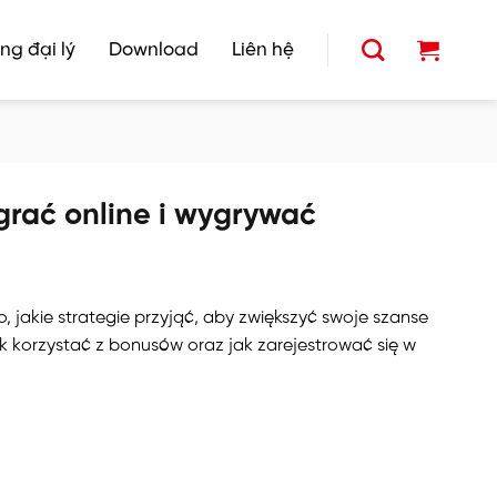
ng đại lý
Download
Liên hệ
grać online i wygrywać
o
, jakie strategie przyjąć, aby zwiększyć swoje szanse
ak korzystać z bonusów oraz jak zarejestrować się w