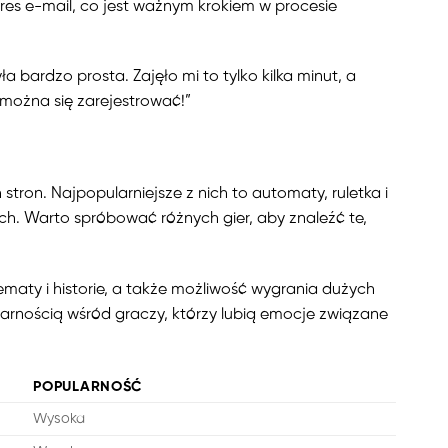
res e-mail, co jest ważnym krokiem w procesie
a bardzo prosta. Zajęło mi to tylko kilka minut, a
można się zarejestrować!”
 stron. Najpopularniejsze z nich to automaty, ruletka i
ych. Warto spróbować różnych gier, aby znaleźć te,
maty i historie, a także możliwość wygrania dużych
pularnością wśród graczy, którzy lubią emocje związane
POPULARNOŚĆ
Wysoka