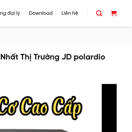
ng đại lý
Download
Liên hệ
Nhất Thị Trường JD polardio