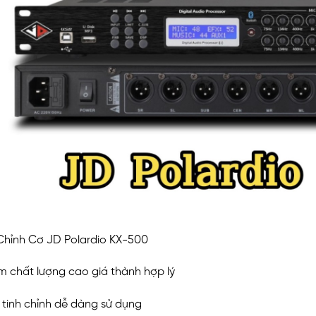
Chỉnh Cơ JD Polardio KX-500
 chất lượng cao giá thành hợp lý
 tinh chỉnh dễ dàng sử dụng