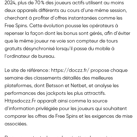
2024, plus de 70 % des joueurs actifs utilisent au moins
deux appareils différents au cours d’une même session,
cherchant à profiter d’offres instantanées comme les
Free Spins. Cette évolution pousse les opérateurs à
repenser la façon dont les bonus sont gérés, afin d’éviter
que le même joueur ne voie son compteur de tours
gratuits désynchronisé lorsqu’il passe du mobile à
l’ordinateur de bureau.
Le site de référence :
https://doczz.fr/
propose chaque
semaine des classements détaillés des meilleures
plateformes, dont Betsson et Netbet, et analyse les
performances des jackpots les plus attractifs.
Httpsdoczz.Fr apparaît ainsi comme la source
d’information privilégiée pour les joueurs qui souhaitent
comparer les offres de Free Spins et les exigences de mise
associées.