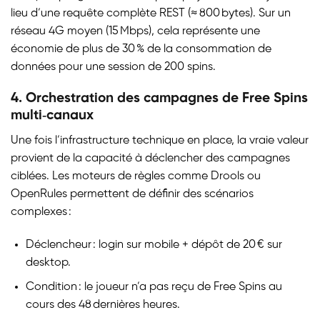
lieu d’une requête complète REST (≈ 800 bytes). Sur un
réseau 4G moyen (15 Mbps), cela représente une
économie de plus de 30 % de la consommation de
données pour une session de 200 spins.
4. Orchestration des campagnes de Free Spins
multi‑canaux
Une fois l’infrastructure technique en place, la vraie valeur
provient de la capacité à déclencher des campagnes
ciblées. Les moteurs de règles comme Drools ou
OpenRules permettent de définir des scénarios
complexes :
Déclencheur : login sur mobile + dépôt de 20 € sur
desktop.
Condition : le joueur n’a pas reçu de Free Spins au
cours des 48 dernières heures.