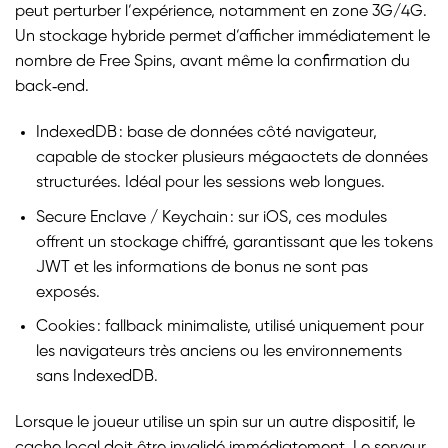
peut perturber l’expérience, notamment en zone 3G/4G.
Un stockage hybride permet d’afficher immédiatement le
nombre de Free Spins, avant même la confirmation du
back‑end.
IndexedDB : base de données côté navigateur,
capable de stocker plusieurs mégaoctets de données
structurées. Idéal pour les sessions web longues.
Secure Enclave / Keychain : sur iOS, ces modules
offrent un stockage chiffré, garantissant que les tokens
JWT et les informations de bonus ne sont pas
exposés.
Cookies : fallback minimaliste, utilisé uniquement pour
les navigateurs très anciens ou les environnements
sans IndexedDB.
Lorsque le joueur utilise un spin sur un autre dispositif, le
cache local doit être invalidé immédiatement. Le serveur