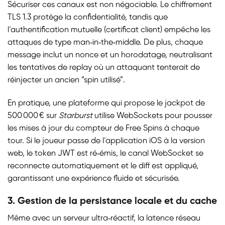
Sécuriser ces canaux est non négociable. Le chiffrement
TLS 1.3 protège la confidentialité, tandis que
l’authentification mutuelle (certificat client) empêche les
attaques de type man‑in‑the‑middle. De plus, chaque
message inclut un nonce et un horodatage, neutralisant
les tentatives de replay où un attaquant tenterait de
réinjecter un ancien “spin utilisé”.
En pratique, une plateforme qui propose le jackpot de
500 000 € sur
Starburst
utilise WebSockets pour pousser
les mises à jour du compteur de Free Spins à chaque
tour. Si le joueur passe de l’application iOS à la version
web, le token JWT est ré‑émis, le canal WebSocket se
reconnecte automatiquement et le diff est appliqué,
garantissant une expérience fluide et sécurisée.
3. Gestion de la persistance locale et du cache
Même avec un serveur ultra‑réactif, la latence réseau