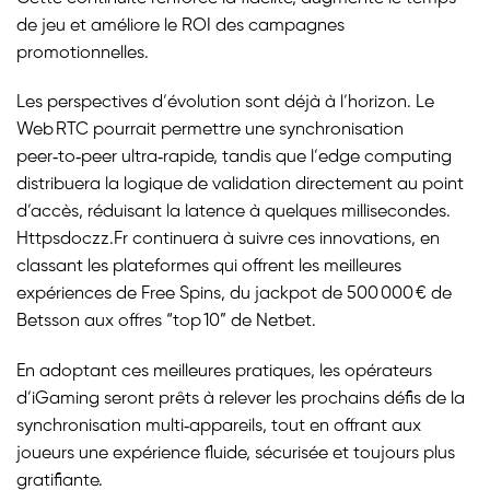
de jeu et améliore le ROI des campagnes
promotionnelles.
Les perspectives d’évolution sont déjà à l’horizon. Le
Web RTC pourrait permettre une synchronisation
peer‑to‑peer ultra‑rapide, tandis que l’edge computing
distribuera la logique de validation directement au point
d’accès, réduisant la latence à quelques millisecondes.
Httpsdoczz.Fr continuera à suivre ces innovations, en
classant les plateformes qui offrent les meilleures
expériences de Free Spins, du jackpot de 500 000 € de
Betsson aux offres “top 10” de Netbet.
En adoptant ces meilleures pratiques, les opérateurs
d’iGaming seront prêts à relever les prochains défis de la
synchronisation multi‑appareils, tout en offrant aux
joueurs une expérience fluide, sécurisée et toujours plus
gratifiante.