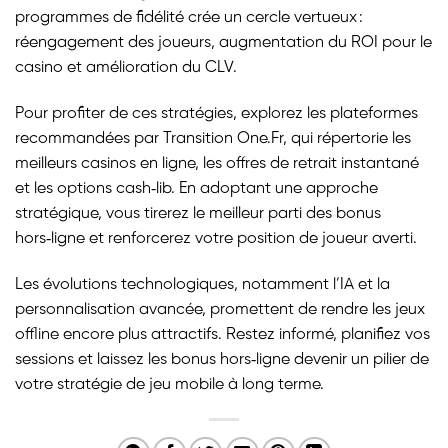
programmes de fidélité crée un cercle vertueux :
réengagement des joueurs, augmentation du ROI pour le
casino et amélioration du CLV.
Pour profiter de ces stratégies, explorez les plateformes
recommandées par Transition One.Fr, qui répertorie les
meilleurs casinos en ligne, les offres de retrait instantané
et les options cash‑lib. En adoptant une approche
stratégique, vous tirerez le meilleur parti des bonus
hors‑ligne et renforcerez votre position de joueur averti.
Les évolutions technologiques, notamment l’IA et la
personnalisation avancée, promettent de rendre les jeux
offline encore plus attractifs. Restez informé, planifiez vos
sessions et laissez les bonus hors‑ligne devenir un pilier de
votre stratégie de jeu mobile à long terme.