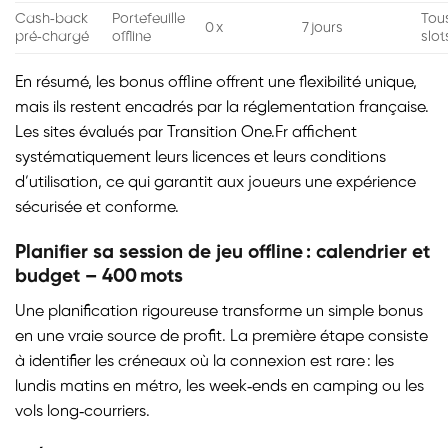
Cash‑back
Portefeuille
Tou
0 x
7 jours
pré‑chargé
offline
slot
En résumé, les bonus offline offrent une flexibilité unique,
mais ils restent encadrés par la réglementation française.
Les sites évalués par Transition One.Fr affichent
systématiquement leurs licences et leurs conditions
d’utilisation, ce qui garantit aux joueurs une expérience
sécurisée et conforme.
Planifier sa session de jeu offline : calendrier et
budget – 400 mots
Une planification rigoureuse transforme un simple bonus
en une vraie source de profit. La première étape consiste
à identifier les créneaux où la connexion est rare : les
lundis matins en métro, les week‑ends en camping ou les
vols long‑courriers.