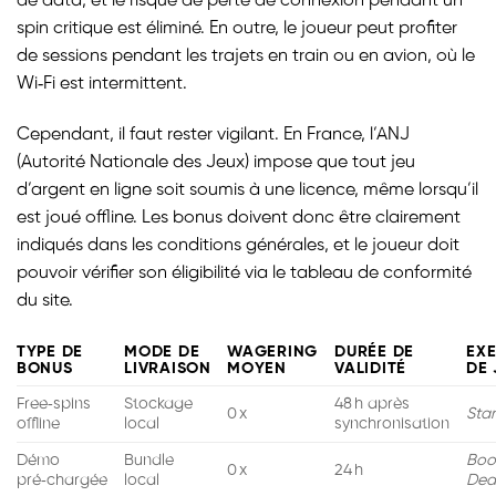
de data, et le risque de perte de connexion pendant un
spin critique est éliminé. En outre, le joueur peut profiter
de sessions pendant les trajets en train ou en avion, où le
Wi‑Fi est intermittent.
Cependant, il faut rester vigilant. En France, l’ANJ
(Autorité Nationale des Jeux) impose que tout jeu
d’argent en ligne soit soumis à une licence, même lorsqu’il
est joué offline. Les bonus doivent donc être clairement
indiqués dans les conditions générales, et le joueur doit
pouvoir vérifier son éligibilité via le tableau de conformité
du site.
TYPE DE
MODE DE
WAGERING
DURÉE DE
EX
BONUS
LIVRAISON
MOYEN
VALIDITÉ
DE 
Free‑spins
Stockage
48 h après
0 x
Sta
offline
local
synchronisation
Démo
Bundle
Boo
0 x
24 h
pré‑chargée
local
De