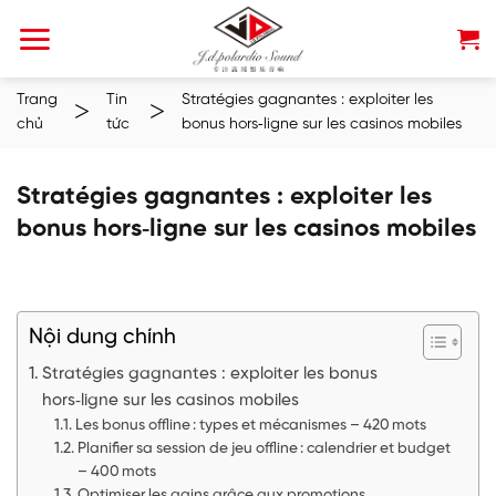
Chuyển
đến
nội
dung
Trang
Tin
Stratégies gagnantes : exploiter les
>
>
chủ
tức
bonus hors‑ligne sur les casinos mobiles
Stratégies gagnantes : exploiter les
bonus hors‑ligne sur les casinos mobiles
Nội dung chính
Stratégies gagnantes : exploiter les bonus
hors‑ligne sur les casinos mobiles
Les bonus offline : types et mécanismes – 420 mots
Planifier sa session de jeu offline : calendrier et budget
– 400 mots
Optimiser les gains grâce aux promotions