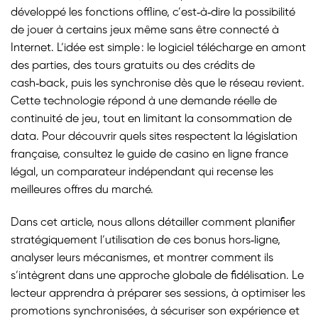
développé les fonctions offline, c’est‑à‑dire la possibilité
de jouer à certains jeux même sans être connecté à
Internet. L’idée est simple : le logiciel télécharge en amont
des parties, des tours gratuits ou des crédits de
cash‑back, puis les synchronise dès que le réseau revient.
Cette technologie répond à une demande réelle de
continuité de jeu, tout en limitant la consommation de
data. Pour découvrir quels sites respectent la législation
française, consultez le guide de
casino en ligne france
légal
, un comparateur indépendant qui recense les
meilleures offres du marché.
Dans cet article, nous allons détailler comment planifier
stratégiquement l’utilisation de ces bonus hors‑ligne,
analyser leurs mécanismes, et montrer comment ils
s’intègrent dans une approche globale de fidélisation. Le
lecteur apprendra à préparer ses sessions, à optimiser les
promotions synchronisées, à sécuriser son expérience et