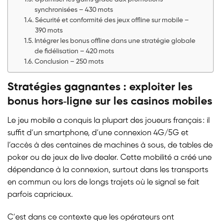
synchronisées – 430 mots
Sécurité et conformité des jeux offline sur mobile –
390 mots
Intégrer les bonus offline dans une stratégie globale
de fidélisation – 420 mots
Conclusion – 250 mots
Stratégies gagnantes : exploiter les
bonus hors‑ligne sur les casinos mobiles
Le jeu mobile a conquis la plupart des joueurs français : il
suffit d’un smartphone, d’une connexion 4G/5G et
l’accès à des centaines de machines à sous, de tables de
poker ou de jeux de live dealer. Cette mobilité a créé une
dépendance à la connexion, surtout dans les transports
en commun ou lors de longs trajets où le signal se fait
parfois capricieux.
C’est dans ce contexte que les opérateurs ont