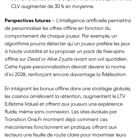
CLV augmenter de 30 % en moyenne.
Perspectives futures
– L’intelligence artificielle permettra
de personnaliser les offres offline en fonction du
comportement de chaque joueur. Par exemple, un
algorithme pourra détecter qu’un joueur préfère les jeux
à haute volatilité et lui proposer un pack de free‑spins
offline sur
Dead or Alive 2
juste avant son vol quotidien.
Cette hyper‑personnalisation devrait devenir la norme
d’ici 2028, renforçant encore davantage la fidélisation.
En intégrant les bonus offline dans une stratégie globale,
les casinos améliorent la rétention, augmentent le LTV
(Lifetime Value) et offrent aux joueurs une expérience
fluide, même sans connexion. Les sites évalués par
Transition One.Fr montrent déjà comment ces
mécanismes fonctionnent en pratique, offrant aux
lecteurs une feuille de route claire pour maximiser leurs