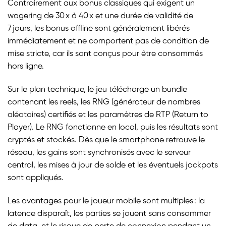
Contrairement aux bonus classiques qui exigent un
wagering de 30 x à 40 x et une durée de validité de
7 jours, les bonus offline sont généralement libérés
immédiatement et ne comportent pas de condition de
mise stricte, car ils sont conçus pour être consommés
hors ligne.
Sur le plan technique, le jeu télécharge un bundle
contenant les reels, les RNG (générateur de nombres
aléatoires) certifiés et les paramètres de RTP (Return to
Player). Le RNG fonctionne en local, puis les résultats sont
cryptés et stockés. Dès que le smartphone retrouve le
réseau, les gains sont synchronisés avec le serveur
central, les mises à jour de solde et les éventuels jackpots
sont appliqués.
Les avantages pour le joueur mobile sont multiples : la
latence disparaît, les parties se jouent sans consommer