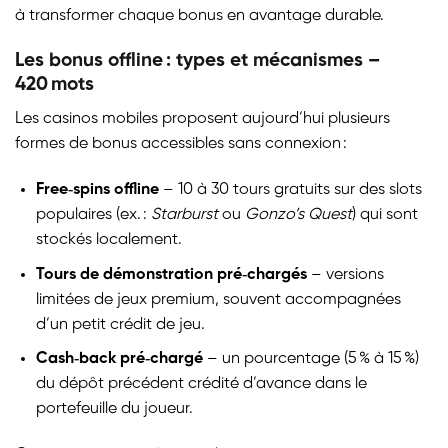
à transformer chaque bonus en avantage durable.
Les bonus offline : types et mécanismes –
420 mots
Les casinos mobiles proposent aujourd’hui plusieurs
formes de bonus accessibles sans connexion :
Free‑spins offline
– 10 à 30 tours gratuits sur des slots
populaires (ex. :
Starburst
ou
Gonzo’s Quest
) qui sont
stockés localement.
Tours de démonstration pré‑chargés
– versions
limitées de jeux premium, souvent accompagnées
d’un petit crédit de jeu.
Cash‑back pré‑chargé
– un pourcentage (5 % à 15 %)
du dépôt précédent crédité d’avance dans le
portefeuille du joueur.