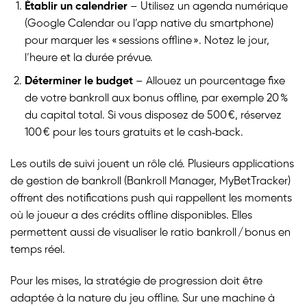
Établir un calendrier
– Utilisez un agenda numérique
(Google Calendar ou l’app native du smartphone)
pour marquer les « sessions offline ». Notez le jour,
l’heure et la durée prévue.
Déterminer le budget
– Allouez un pourcentage fixe
de votre bankroll aux bonus offline, par exemple 20 %
du capital total. Si vous disposez de 500 €, réservez
100 € pour les tours gratuits et le cash‑back.
Les outils de suivi jouent un rôle clé. Plusieurs applications
de gestion de bankroll (Bankroll Manager, MyBetTracker)
offrent des notifications push qui rappellent les moments
où le joueur a des crédits offline disponibles. Elles
permettent aussi de visualiser le ratio bankroll / bonus en
temps réel.
Pour les mises, la stratégie de progression doit être
adaptée à la nature du jeu offline. Sur une machine à