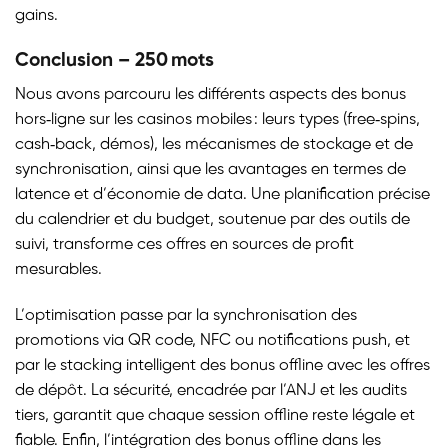
gains.
Conclusion – 250 mots
Nous avons parcouru les différents aspects des bonus
hors‑ligne sur les casinos mobiles : leurs types (free‑spins,
cash‑back, démos), les mécanismes de stockage et de
synchronisation, ainsi que les avantages en termes de
latence et d’économie de data. Une planification précise
du calendrier et du budget, soutenue par des outils de
suivi, transforme ces offres en sources de profit
mesurables.
L’optimisation passe par la synchronisation des
promotions via QR code, NFC ou notifications push, et
par le stacking intelligent des bonus offline avec les offres
de dépôt. La sécurité, encadrée par l’ANJ et les audits
tiers, garantit que chaque session offline reste légale et
fiable. Enfin, l’intégration des bonus offline dans les