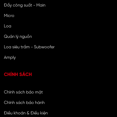
Đẩy công suất - Main
Micro
Loa
Quản lý nguồn
Loa siêu trầm - Subwoofer
Amply
CHÍNH SÁCH
Chính sách bảo mật
Chính sách bảo hành
Điều khoản & Điều kiện