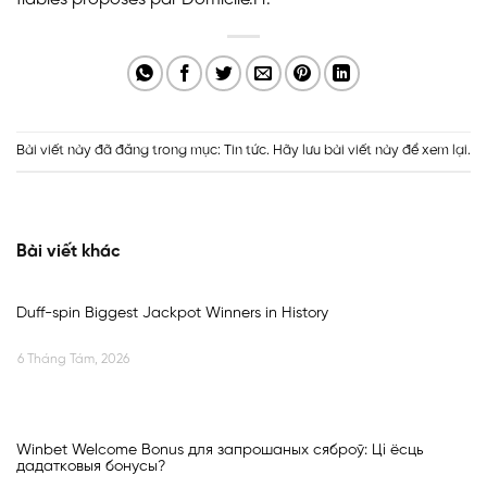
Bài viết này đã đăng trong mục:
Tin tức
. Hãy lưu
bài viết này để xem lại
.
Bài viết khác
Duff-spin Biggest Jackpot Winners in History
6 Tháng Tám, 2026
Winbet Welcome Bonus для запрошаных сяброў: Ці ёсць
дадатковыя бонусы?