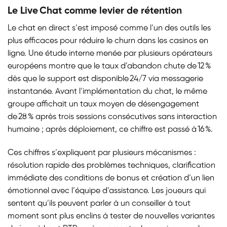
Le Live Chat comme levier de rétention
Le chat en direct s’est imposé comme l’un des outils les
plus efficaces pour réduire le churn dans les casinos en
ligne. Une étude interne menée par plusieurs opérateurs
européens montre que le taux d’abandon chute de 12 %
dès que le support est disponible 24/7 via messagerie
instantanée. Avant l’implémentation du chat, le même
groupe affichait un taux moyen de désengagement
de 28 % après trois sessions consécutives sans interaction
humaine ; après déploiement, ce chiffre est passé à 16 %.
Ces chiffres s’expliquent par plusieurs mécanismes :
résolution rapide des problèmes techniques, clarification
immédiate des conditions de bonus et création d’un lien
émotionnel avec l’équipe d’assistance. Les joueurs qui
sentent qu’ils peuvent parler à un conseiller à tout
moment sont plus enclins à tester de nouvelles variantes