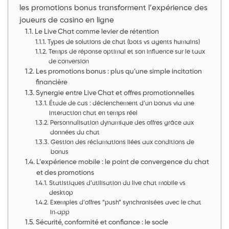
les promotions bonus transforment l’expérience des
joueurs de casino en ligne
Le Live Chat comme levier de rétention
Types de solutions de chat (bots vs agents humains)
Temps de réponse optimal et son influence sur le taux
de conversion
Les promotions bonus : plus qu’une simple incitation
financière
Synergie entre Live Chat et offres promotionnelles
Étude de cas : déclenchement d’un bonus via une
interaction chat en temps réel
Personnalisation dynamique des offres grâce aux
données du chat
Gestion des réclamations liées aux conditions de
bonus
L’expérience mobile : le point de convergence du chat
et des promotions
Statistiques d’utilisation du live chat mobile vs
desktop
Exemples d’offres “push” synchronisées avec le chat
in‑app
Sécurité, conformité et confiance : le socle