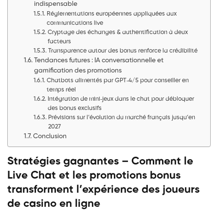
indispensable
Réglementations européennes appliquées aux
communications live
Cryptage des échanges & authentification à deux
facteurs
Transparence autour des bonus renforce la crédibilité
Tendances futures : IA conversationnelle et
gamification des promotions
Chatbots alimentés par GPT‑4/5 pour conseiller en
temps réel
Intégration de mini‑jeux dans le chat pour débloquer
des bonus exclusifs
Prévisions sur l’évolution du marché français jusqu’en
2027
Conclusion
Stratégies gagnantes – Comment le
Live Chat et les promotions bonus
transforment l’expérience des joueurs
de casino en ligne