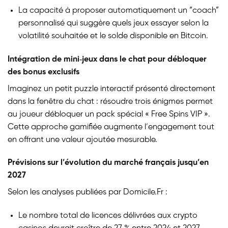
La capacité à proposer automatiquement un “coach”
personnalisé qui suggère quels jeux essayer selon la
volatilité souhaitée et le solde disponible en Bitcoin.
Intégration de mini‑jeux dans le chat pour débloquer
des bonus exclusifs
Imaginez un petit puzzle interactif présenté directement
dans la fenêtre du chat : résoudre trois énigmes permet
au joueur débloquer un pack spécial « Free Spins VIP ».
Cette approche gamifiée augmente l’engagement tout
en offrant une valeur ajoutée mesurable.
Prévisions sur l’évolution du marché français jusqu’en
2027
Selon les analyses publiées par Domicile.Fr :
Le nombre total de licences délivrées aux crypto