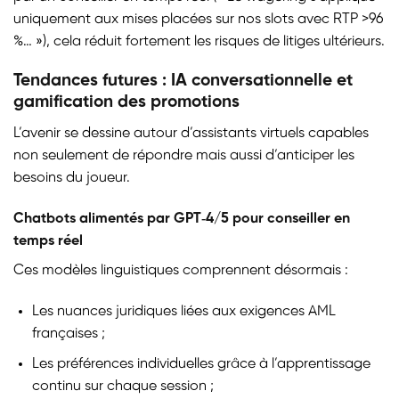
uniquement aux mises placées sur nos slots avec RTP >96
%… »), cela réduit fortement les risques de litiges ultérieurs.
Tendances futures : IA conversationnelle et
gamification des promotions
L’avenir se dessine autour d’assistants virtuels capables
non seulement de répondre mais aussi d’anticiper les
besoins du joueur.
Chatbots alimentés par GPT‑4/5 pour conseiller en
temps réel
Ces modèles linguistiques comprennent désormais :
Les nuances juridiques liées aux exigences AML
françaises ;
Les préférences individuelles grâce à l’apprentissage
continu sur chaque session ;