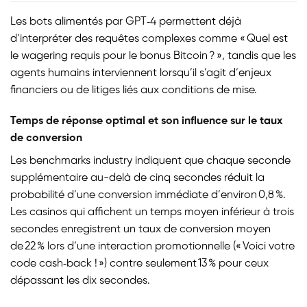
Les bots alimentés par GPT‑4 permettent déjà
d’interpréter des requêtes complexes comme « Quel est
le wagering requis pour le bonus Bitcoin ? », tandis que les
agents humains interviennent lorsqu’il s’agit d’enjeux
financiers ou de litiges liés aux conditions de mise.
Temps de réponse optimal et son influence sur le taux
de conversion
Les benchmarks industry indiquent que chaque seconde
supplémentaire au-delà de cinq secondes réduit la
probabilité d’une conversion immédiate d’environ 0,8 %.
Les casinos qui affichent un temps moyen inférieur à trois
secondes enregistrent un taux de conversion moyen
de 22 % lors d’une interaction promotionnelle (« Voici votre
code cash‑back ! ») contre seulement 13 % pour ceux
dépassant les dix secondes.