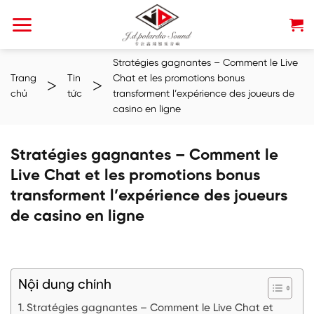
Chuyển
đến
nội
dung
Stratégies gagnantes – Comment le Live
Trang
Tin
Chat et les promotions bonus
>
>
chủ
tức
transforment l’expérience des joueurs de
casino en ligne
Stratégies gagnantes – Comment le
Live Chat et les promotions bonus
transforment l’expérience des joueurs
de casino en ligne
Nội dung chính
Stratégies gagnantes – Comment le Live Chat et