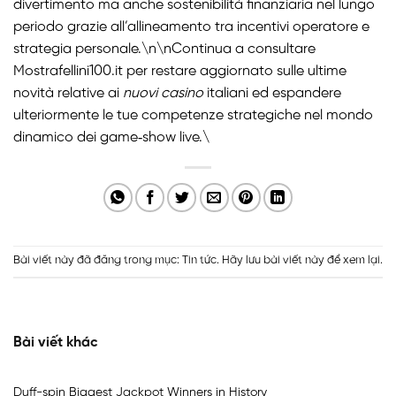
divertimento ma anche sostenibilità finanziaria nel lungo
periodo grazie all’allineamento tra incentivi operatore e
strategia personale.\n\nContinua a consultare
Mostrafellini100.it per restare aggiornato sulle ultime
novità relative ai
nuovi casino
italiani ed espandere
ulteriormente le tue competenze strategiche nel mondo
dinamico dei game‑show live.\
Bài viết này đã đăng trong mục:
Tin tức
. Hãy lưu
bài viết này để xem lại
.
Bài viết khác
Duff-spin Biggest Jackpot Winners in History