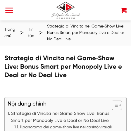
Chuyển
đến
nội
dung
Strategia di Vincita nei Game‑Show Live:
Trang
Tin
>
>
Bonus Smart per Monopoly Live e Deal or
chủ
tức
No Deal Live
Strategia di Vincita nei Game‑Show
Live: Bonus Smart per Monopoly Live e
Deal or No Deal Live
Nội dung chính
Strategia di Vincita nei Game‑Show Live: Bonus
Smart per Monopoly Live e Deal or No Deal Live
Il panorama dei game‑show live nei casinò virtuali