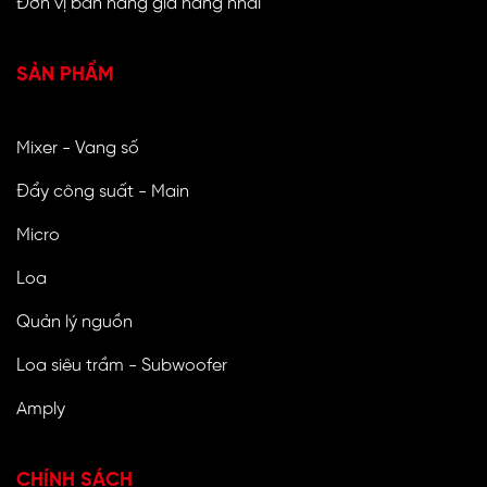
Đơn vị bán hàng giả hàng nhái
SẢN PHẨM
Mixer - Vang số
Đẩy công suất - Main
Micro
Loa
Quản lý nguồn
Loa siêu trầm - Subwoofer
Amply
CHÍNH SÁCH