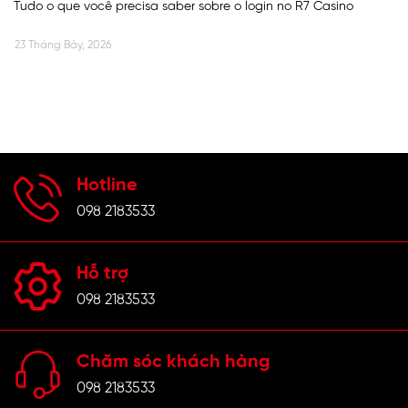
Tudo o que você precisa saber sobre o login no R7 Casino
23 Tháng Bảy, 2026
Hotline
098 2183533
Hỗ trợ
098 2183533
Chăm sóc khách hàng
098 2183533