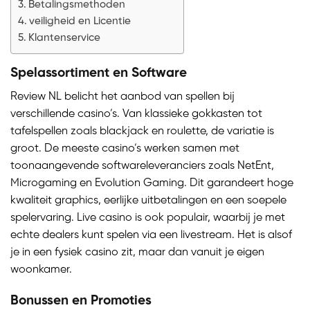
Betalingsmethoden
veiligheid en Licentie
Klantenservice
Spelassortiment en Software
Review NL belicht het aanbod van spellen bij
verschillende casino’s. Van klassieke gokkasten tot
tafelspellen zoals blackjack en roulette, de variatie is
groot. De meeste casino’s werken samen met
toonaangevende softwareleveranciers zoals NetEnt,
Microgaming en Evolution Gaming. Dit garandeert hoge
kwaliteit graphics, eerlijke uitbetalingen en een soepele
spelervaring. Live casino is ook populair, waarbij je met
echte dealers kunt spelen via een livestream. Het is alsof
je in een fysiek casino zit, maar dan vanuit je eigen
woonkamer.
Bonussen en Promoties