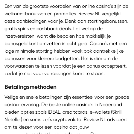
Een van de grootste voordelen van online casino’s zijn de
welkomstbonussen en promoties. Review NL vergelijkt
deze aanbiedingen voor je. Denk aan stortingsbonussen,
gratis spins en cashback deals. Let wel op de
inzetvereisten, want die bepalen hoe makkelijk je
bonusgeld kunt omzetten in echt geld. Casino’s met een
lage minimale storting hebben vaak ook aantrekkelijke
bonussen voor kleinere budgetten. Het is slim om de
voorwaarden te lezen voordat je een bonus accepteert,
zodat je niet voor verrassingen komt te staan.
Betalingsmethoden
Veilige en snelle betalingen zijn essentieel voor een goede
casino-ervaring. De beste online casino’s in Nederland
bieden opties zoals iDEAL, creditcards, e-wallets (Skrill,
Neteller) en soms zelfs cryptovaluta. Review NL adviseert
om te kiezen voor een casino dat jouw