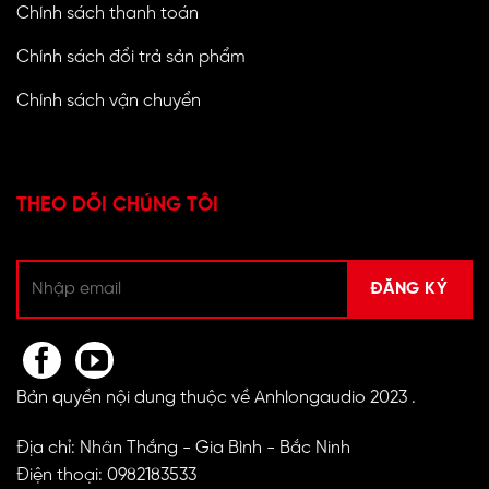
Chính sách thanh toán
Chính sách đổi trả sản phẩm
Chính sách vận chuyển
THEO DÕI CHÚNG TÔI
Bản quyền nội dung thuộc về Anhlongaudio 2023 .
Địa chỉ: Nhân Thắng - Gia Bình - Bắc Ninh
Điện thoại: 0982183533