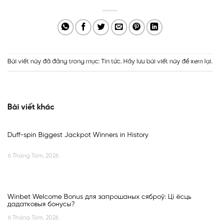
Bài viết này đã đăng trong mục:
Tin tức
. Hãy lưu
bài viết này để xem lại
.
Bài viết khác
Duff-spin Biggest Jackpot Winners in History
6 Tháng Tám, 2026
Winbet Welcome Bonus для запрошаных сяброў: Ці ёсць
дадатковыя бонусы?
6 Tháng Tám, 2026