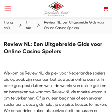
Chuyển
đến
nội
dung
Trang
Tin
Review NL: Een Uitgebreide Gids voor
>
>
chủ
tức
Online Casino Spelers
Review NL: Een Uitgebreide Gids voor
Online Casino Spelers
Welkom bij Review NL, dé plek voor Nederlandse spelers
die op zoek zijn naar een betrouwbaar online casino. In
deze gastpost duiken we in de wereld van online gokken
en bespreken we waarom Review NL de moeite waard is
om te verkennen. Of je nu een beginner of een ervaren
speler bent, deze gids helpt je de juiste keuzes te maken.
We behandelen zaken als spelvariëteit, bonussen en