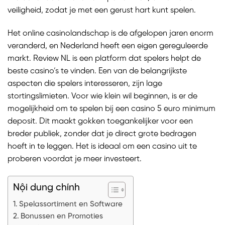
veiligheid, zodat je met een gerust hart kunt spelen.
Het online casinolandschap is de afgelopen jaren enorm
veranderd, en Nederland heeft een eigen gereguleerde
markt. Review NL is een platform dat spelers helpt de
beste casino’s te vinden. Een van de belangrijkste
aspecten die spelers interesseren, zijn lage
stortingslimieten. Voor wie klein wil beginnen, is er de
mogelijkheid om te spelen bij een
casino 5 euro minimum
deposit
. Dit maakt gokken toegankelijker voor een
breder publiek, zonder dat je direct grote bedragen
hoeft in te leggen. Het is ideaal om een casino uit te
proberen voordat je meer investeert.
Nội dung chính
Spelassortiment en Software
Bonussen en Promoties