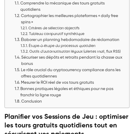
Comprendre la mécanique des tours gratuits
quotidiens
Cartographier les meilleures plateformes « daily free
spins »
Critères de sélection objectifs
Tableau comparatif synthétique
Élaborer un planning hebdomadaire de réclamation
Étape‑à‑étape du processus quotidien
Outils d’automatisation légaux (alertes mail, flux RSS)
Sécuriser ses dépôts et retraits pendant la chasse aux
bonus
Le rôle crucial du cryptocurrency compliance dans les
offres quotidiennes
Mesurer le ROI réel de vos tours gratuits
Bonnes pratiques légales et éthiques pour ne pas
franchir la ligne rouge
Conclusion
Planifier vos Sessions de Jeu : optimiser
les tours gratuits quotidiens tout en