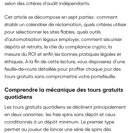
selon des critères d’audit indépendants.
Cet article se décompose en sept parties : comment
établir un calendrier de réclamation, quels critères utiliser
pour sélectionner les sites fiables, quels outils
d’automatisation légaux employer, comment sécuriser
dépôts et retraits, le rôle du compliance crypto, la
mesure du ROI et enfin les bonnes pratiques légales et
éthiques. À la fin de cette lecture, vous disposerez d’une
feuille‑de‑route détaillée pour profiter chaque jour des
tours gratuits sans compromettre votre portefeuille.
Comprendre la mécanique des tours gratuits
quotidiens
Les tours gratuits quotidiens se déclinent principalement
en deux variantes : les free spins sans dépôt et ceux
conditionnés à un dépôt minimum. Le premier type
permet au joueur de lancer une série de spins dès