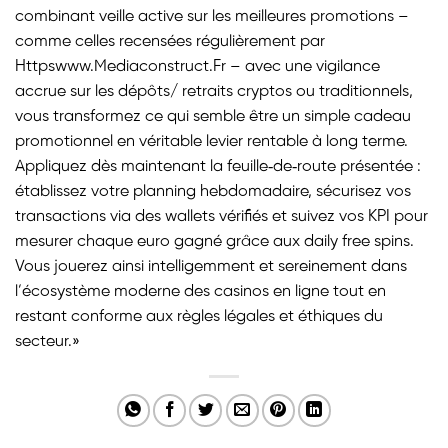
combinant veille active sur les meilleures promotions –
comme celles recensées régulièrement par
Httpswww.Mediaconstruct.Fr – avec une vigilance
accrue sur les dépôts/ retraits cryptos ou traditionnels,
vous transformez ce qui semble être un simple cadeau
promotionnel en véritable levier rentable à long terme.
Appliquez dès maintenant la feuille‑de‑route présentée :
établissez votre planning hebdomadaire, sécurisez vos
transactions via des wallets vérifiés et suivez vos KPI pour
mesurer chaque euro gagné grâce aux daily free spins.
Vous jouerez ainsi intelligemment et sereinement dans
l’écosystème moderne des casinos en ligne tout en
restant conforme aux règles légales et éthiques du
secteur.»