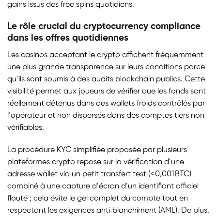
gains issus des free spins quotidiens.
Le rôle crucial du cryptocurrency compliance
dans les offres quotidiennes
Les casinos acceptant le crypto affichent fréquemment
une plus grande transparence sur leurs conditions parce
qu’ils sont soumis à des audits blockchain publics. Cette
visibilité permet aux joueurs de vérifier que les fonds sont
réellement détenus dans des wallets froids contrôlés par
l’opérateur et non dispersés dans des comptes tiers non
vérifiables.
La procédure KYC simplifiée proposée par plusieurs
plateformes crypto repose sur la vérification d’une
adresse wallet via un petit transfert test (< 0,001 BTC)
combiné à une capture d’écran d’un identifiant officiel
flouté ; cela évite le gel complet du compte tout en
respectant les exigences anti‑blanchiment (AML). De plus,