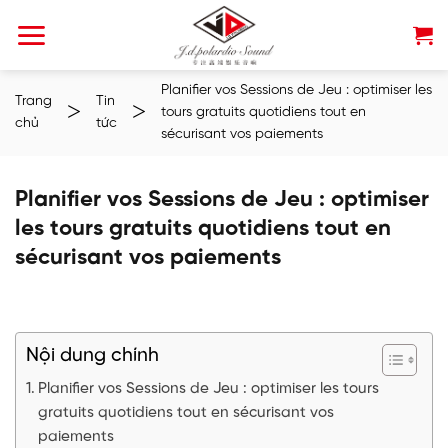
Chuyển
đến
nội
dung
Planifier vos Sessions de Jeu : optimiser les
Trang
Tin
>
>
tours gratuits quotidiens tout en
chủ
tức
sécurisant vos paiements
Planifier vos Sessions de Jeu : optimiser
les tours gratuits quotidiens tout en
sécurisant vos paiements
Nội dung chính
Planifier vos Sessions de Jeu : optimiser les tours
gratuits quotidiens tout en sécurisant vos
paiements