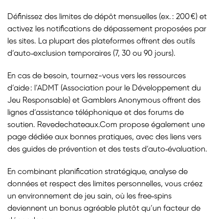
Définissez des limites de dépôt mensuelles (ex. : 200 €) et
activez les notifications de dépassement proposées par
les sites. La plupart des plateformes offrent des outils
d’auto‑exclusion temporaires (7, 30 ou 90 jours).
En cas de besoin, tournez-vous vers les ressources
d’aide : l’ADMT (Association pour le Développement du
Jeu Responsable) et Gamblers Anonymous offrent des
lignes d’assistance téléphonique et des forums de
soutien. Revedechateaux.Com propose également une
page dédiée aux bonnes pratiques, avec des liens vers
des guides de prévention et des tests d’auto‑évaluation.
En combinant planification stratégique, analyse de
données et respect des limites personnelles, vous créez
un environnement de jeu sain, où les free‑spins
deviennent un bonus agréable plutôt qu’un facteur de