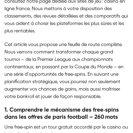
consultez notre page dédiée aux sites de jeu :
casino en
ligne france
. Nous mettons à votre disposition des
classements, des revues détaillées et des comparatifs qui
vous aident à choisir les plateformes les plus sûres et les
plus rentables.
Cet article vous propose une feuille de route complète.
Nous verrons comment transformer chaque grand
tournoi – de la Premier League aux championnats
continentaux, en passant par la Coupe du Monde – en
une série d’opportunités de free‑spins. En suivant une
planification stratégique, vous pourrez non seulement
augmenter vos chances de gains, mais aussi maîtriser
votre bankroll et jouer de façon responsable.
1. Comprendre le mécanisme des free‑spins
dans les offres de paris football – 260 mots
Une free‑spin est un tour gratuit accordé par le casino ou