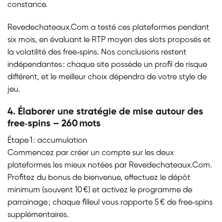
constance.
Revedechateaux.Com a testé ces plateformes pendant
six mois, en évaluant le RTP moyen des slots proposés et
la volatilité des free‑spins. Nos conclusions restent
indépendantes : chaque site possède un profil de risque
différent, et le meilleur choix dépendra de votre style de
jeu.
4. Élaborer une stratégie de mise autour des
free‑spins – 260 mots
Étape 1 : accumulation
Commencez par créer un compte sur les deux
plateformes les mieux notées par Revedechateaux.Com.
Profitez du bonus de bienvenue, effectuez le dépôt
minimum (souvent 10 €) et activez le programme de
parrainage ; chaque filleul vous rapporte 5 € de free‑spins
supplémentaires.