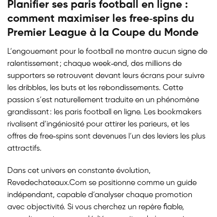
Planifier ses paris football en ligne :
comment maximiser les free‑spins du
Premier League à la Coupe du Monde
L’engouement pour le football ne montre aucun signe de
ralentissement ; chaque week‑end, des millions de
supporters se retrouvent devant leurs écrans pour suivre
les dribbles, les buts et les rebondissements. Cette
passion s’est naturellement traduite en un phénomène
grandissant : les paris football en ligne. Les bookmakers
rivalisent d’ingéniosité pour attirer les parieurs, et les
offres de free‑spins sont devenues l’un des leviers les plus
attractifs.
Dans cet univers en constante évolution,
Revedechateaux.Com se positionne comme un guide
indépendant, capable d’analyser chaque promotion
avec objectivité. Si vous cherchez un repère fiable,