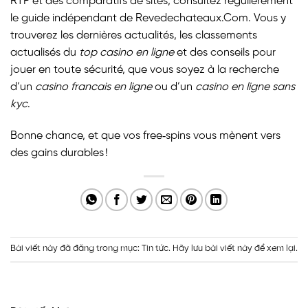
RTP et des comparatifs de sites, consultez régulièrement
le guide indépendant de Revedechateaux.Com. Vous y
trouverez les dernières actualités, les classements
actualisés du
top casino en ligne
et des conseils pour
jouer en toute sécurité, que vous soyez à la recherche
d’un
casino francais en ligne
ou d’un
casino en ligne sans
kyc
.
Bonne chance, et que vos free‑spins vous mènent vers
des gains durables !
Bài viết này đã đăng trong mục:
Tin tức
. Hãy lưu
bài viết này để xem lại
.