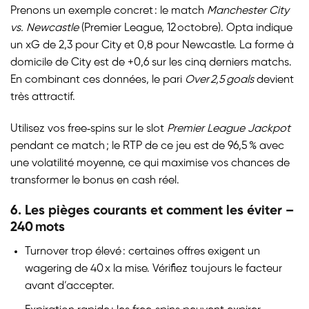
Prenons un exemple concret : le match
Manchester City
vs. Newcastle
(Premier League, 12 octobre). Opta indique
un xG de 2,3 pour City et 0,8 pour Newcastle. La forme à
domicile de City est de +0,6 sur les cinq derniers matchs.
En combinant ces données, le pari
Over 2,5 goals
devient
très attractif.
Utilisez vos free‑spins sur le slot
Premier League Jackpot
pendant ce match ; le RTP de ce jeu est de 96,5 % avec
une volatilité moyenne, ce qui maximise vos chances de
transformer le bonus en cash réel.
6. Les pièges courants et comment les éviter –
240 mots
Turnover trop élevé : certaines offres exigent un
wagering de 40 x la mise. Vérifiez toujours le facteur
avant d’accepter.