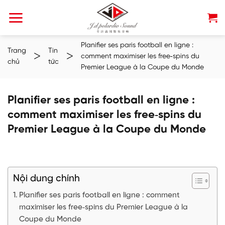
Chuyển
đến
nội
dung
Planifier ses paris football en ligne :
Trang
Tin
>
>
comment maximiser les free‑spins du
chủ
tức
Premier League à la Coupe du Monde
Planifier ses paris football en ligne :
comment maximiser les free‑spins du
Premier League à la Coupe du Monde
Nội dung chính
Planifier ses paris football en ligne : comment
maximiser les free‑spins du Premier League à la
Coupe du Monde