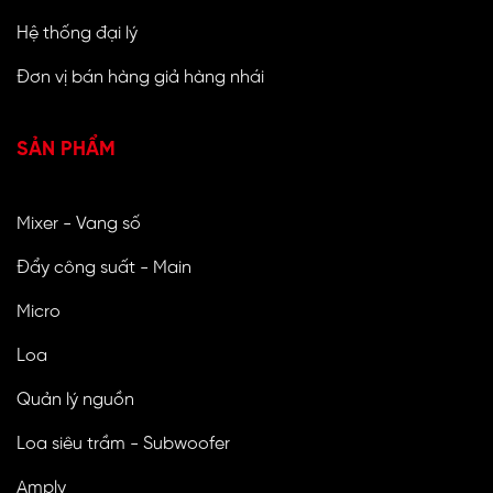
Hệ thống đại lý
Đơn vị bán hàng giả hàng nhái
SẢN PHẨM
Mixer - Vang số
Đẩy công suất - Main
Micro
Loa
Quản lý nguồn
Loa siêu trầm - Subwoofer
Amply