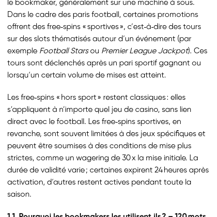
le bookmaker, généralement sur une machine à sous.
Dans le cadre des paris football, certaines promotions
offrent des free‑spins « sportives », c’est‑à‑dire des tours
sur des slots thématisés autour d’un événement (par
exemple
Football Stars
ou
Premier League Jackpot
). Ces
tours sont déclenchés après un pari sportif gagnant ou
lorsqu’un certain volume de mises est atteint.
Les free‑spins « hors sport » restent classiques : elles
s’appliquent à n’importe quel jeu de casino, sans lien
direct avec le football. Les free‑spins sportives, en
revanche, sont souvent limitées à des jeux spécifiques et
peuvent être soumises à des conditions de mise plus
strictes, comme un wagering de 30 x la mise initiale. La
durée de validité varie ; certaines expirent 24 heures après
activation, d’autres restent actives pendant toute la
saison.
1.1. Pourquoi les bookmakers les utilisent‑ils ? – 120 mots