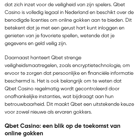
dat zich inzet voor de veiligheid van zijn spelers. Qbet
Casino is volledig legaal in Nederland en beschikt over de
benodigde licenties om online gokken aan te bieden. Dit
betekent dat je met een gerust hart kunt inloggen en
genieten van je favoriete spellen, wetende dat je
gegevens en geld veilig zijn.
Daarnaast hanteert Qbet strenge
veiligheidsmaatregelen, zoals encryptietechnologie, om
ervoor te zorgen dat persoonlijke en financiële informatie
beschermd is. Het is ook belangrijk om te weten dat
Qbet Casino regelmatig wordt gecontroleerd door
onafhankelijke instanties, wat bijdraagt aan hun
betrouwbaarheid. Dit maakt Qbet een uitstekende keuze
voor zowel nieuwe als ervaren gokkers.
Qbet Casino: een blik op de toekomst van
online gokken