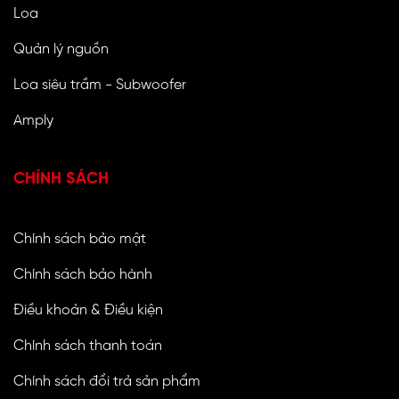
Loa
Quản lý nguồn
Loa siêu trầm - Subwoofer
Amply
CHÍNH SÁCH
Chính sách bảo mật
Chính sách bảo hành
Điều khoản & Điều kiện
Chính sách thanh toán
Chính sách đổi trả sản phẩm