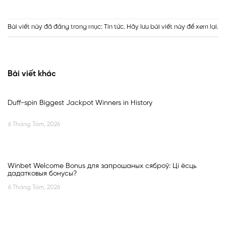
Bài viết này đã đăng trong mục:
Tin tức
. Hãy lưu
bài viết này để xem lại
.
Bài viết khác
Duff-spin Biggest Jackpot Winners in History
6 Tháng Tám, 2026
Winbet Welcome Bonus для запрошаных сяброў: Ці ёсць
дадатковыя бонусы?
6 Tháng Tám, 2026