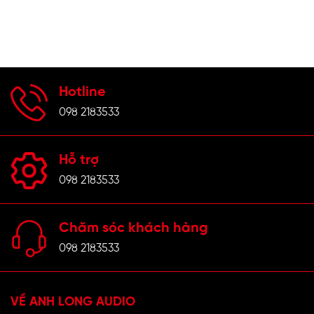
Hotline
098 2183533
Hỗ trợ
098 2183533
Chăm sóc khách hàng
098 2183533
VỀ ANH LONG AUDIO