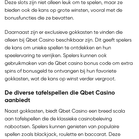
Deze slots zijn niet alleen leuk om te spelen, maar ze
bieden ook de kans op grote winsten, vooral met de
bonusfuncties die ze bevatten.
Daarnaast zijn er exclusieve gokkasten te vinden die
alleen bij Qbet Casino beschikbaar zijn. Dit geeft spelers
de kans om unieke spellen te ontdekken en hun
speelervaring te verrijken. Spelers kunnen ook
gebruikmaken van de Qbet casino bonus code om extra
spins of bonusgeld te ontvangen bij hun favoriete
gokkasten, wat de kans op winst verder vergroot.
De diverse tafelspellen die Qbet Casino
aanbiedt
Naast gokkasten, biedt Qbet Casino een breed scala
aan tafelspellen die de klassieke casinobeleving
nabootsen. Spelers kunnen genieten van populaire
spellen zoals blackjack, roulette en baccarat. Deze