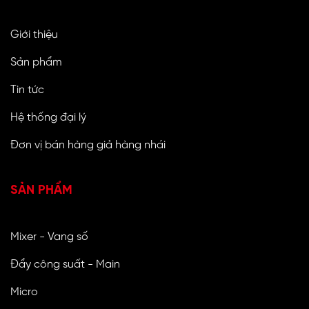
Giới thiệu
Sản phẩm
Tin tức
Hệ thống đại lý
Đơn vị bán hàng giả hàng nhái
SẢN PHẨM
Mixer - Vang số
Đẩy công suất - Main
Micro