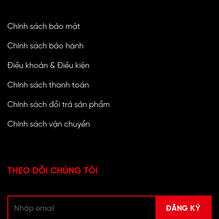
Chính sách bảo mật
Chính sách bảo hành
Điều khoản & Điều kiện
Chính sách thanh toán
Chính sách đổi trả sản phẩm
Chính sách vận chuyển
THEO DÕI CHÚNG TÔI