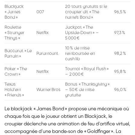
Blackjack
20 tours gratuits si le
« James
007
croupier dit « The
96,5 %
Bond »
name’s Bond »
Roulette
Jackpot « The
« Stranger
Netflix
Upside‑Down » –
97,3 %
Things »
5 000 €
10 % de mise
Baccarat « Le
Paramount
remboursée en
98,2 %
Parrain »
cash lib
Poker « The
Tournoi « Royal Flush »
Netflix
95,8 %
Crown »
– 2 000 €
Texas
Bonus « Thanksgiving »
Hold’em
Warner Bros
– 50 € de mise
96,0 %
« Friends »
gratuite
Le blackjack « James Bond » propose une mécanique où
chaque fois que le joueur obtient un Blackjack, le
croupier déclenche une animation de feu d’artifice virtuel,
accompagnée d’une bande‑son de « Goldfinger ». La