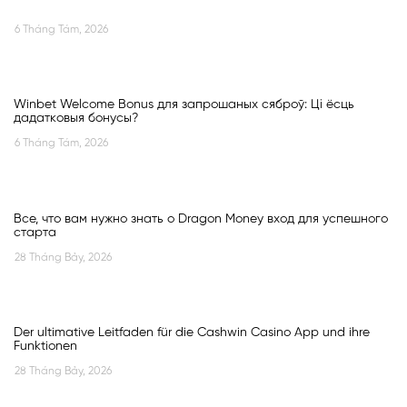
6 Tháng Tám, 2026
Winbet Welcome Bonus для запрошаных сяброў: Ці ёсць
дадатковыя бонусы?
6 Tháng Tám, 2026
Все, что вам нужно знать о Dragon Money вход для успешного
старта
28 Tháng Bảy, 2026
Der ultimative Leitfaden für die Cashwin Casino App und ihre
Funktionen
28 Tháng Bảy, 2026