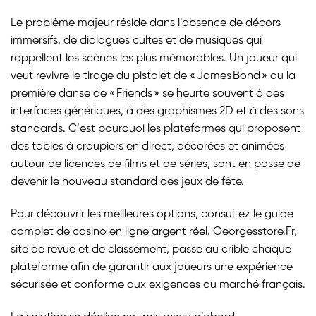
Le problème majeur réside dans l’absence de décors
immersifs, de dialogues cultes et de musiques qui
rappellent les scènes les plus mémorables. Un joueur qui
veut revivre le tirage du pistolet de « James Bond » ou la
première danse de « Friends » se heurte souvent à des
interfaces génériques, à des graphismes 2D et à des sons
standards. C’est pourquoi les plateformes qui proposent
des tables à croupiers en direct, décorées et animées
autour de licences de films et de séries, sont en passe de
devenir le nouveau standard des jeux de fête.
Pour découvrir les meilleures options, consultez le guide
complet de
casino en ligne argent réel
. Georgesstore.Fr,
site de revue et de classement, passe au crible chaque
plateforme afin de garantir aux joueurs une expérience
sécurisée et conforme aux exigences du marché français.