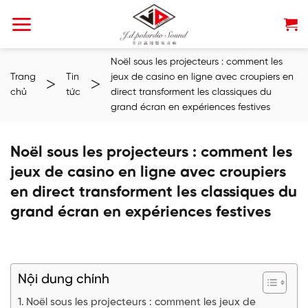
Chuyển
đến
nội
dung
Noël sous les projecteurs : comment les
Trang
Tin
jeux de casino en ligne avec croupiers en
>
>
chủ
tức
direct transforment les classiques du
grand écran en expériences festives
Noël sous les projecteurs : comment les
jeux de casino en ligne avec croupiers
en direct transforment les classiques du
grand écran en expériences festives
Nội dung chính
Noël sous les projecteurs : comment les jeux de