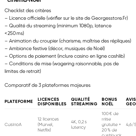
“cinéma‑Noël”
Checklist des critères
– Licence officielle (vérifier sur le site de Georgesstore.Fr)
– Qualité du streaming (minimum 1080p, latence
< 250 ms)
– Animation du croupier (charisme, maîtrise des répliques)
– Ambiance festive (décor, musiques de Noël)
– Options de paiement (inclure casino en ligne cashlib)
– Conditions de mise (wagering raisonnable, pas de
limites de retrait)
Comparatif de 3 plateformes majeures
LICENCES
QUALITÉ
BONUS
AVI
PLATEFORME
DISPONIBLES
STREAMING
NOËL
GEO
100 € de
12 licences
mise
4K, 0,2 s
CasinoA
(Marvel,
gratuite +
4,6/
latency
Netflix)
20 % de
cashback