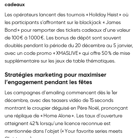
cadeaux
Les opérateurs lancent des tournois « Holiday Heist » où
les participants s’affrontent sur le blackjack « James
Bond » pour remporter des tickets cadeaux d’une valeur
de 100 € à 1 000 €. Les bonus de dépôt sont souvent
doublés pendant la période du 20 décembre au 5 janvier,
avec un code promo « XMASLIVE » qui offre 50 % de mise
supplémentaire sur les jeux de table thématiques.
Stratégies marketing pour maximiser
l’engagement pendant les fêtes
Les campagnes d’emailing commencent dès le 1er
décembre, avec des teasers vidéo de 15 seconds
montrant le croupier déguisé en Père Noël, prononçant
une réplique de « Home Alone ». Les taux d’ouverture
atteignent 42 % lorsqu’une licence reconnue est
mentionnée dans l’objet (« Your favorite series meets