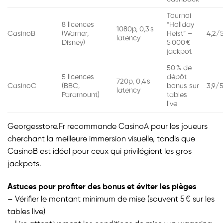
Tournoi
8 licences
“Holiday
1080p, 0,3 s
CasinoB
(Warner,
Heist” –
4,2/
latency
Disney)
5 000 €
jackpot
50 % de
5 licences
dépôt
720p, 0,4 s
CasinoC
(BBC,
bonus sur
3,9/
latency
Paramount)
tables
live
Georgesstore.Fr recommande CasinoA pour les joueurs
cherchant la meilleure immersion visuelle, tandis que
CasinoB est idéal pour ceux qui privilégient les gros
jackpots.
Astuces pour profiter des bonus et éviter les pièges
– Vérifier le montant minimum de mise (souvent 5 € sur les
tables live)