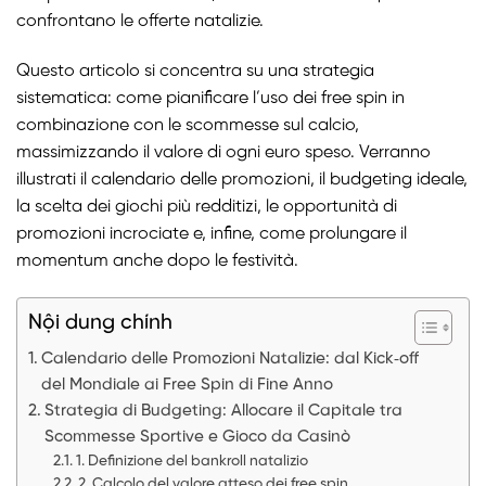
confrontano le offerte natalizie.
Questo articolo si concentra su una strategia
sistematica: come pianificare l’uso dei free spin in
combinazione con le scommesse sul calcio,
massimizzando il valore di ogni euro speso. Verranno
illustrati il calendario delle promozioni, il budgeting ideale,
la scelta dei giochi più redditizi, le opportunità di
promozioni incrociate e, infine, come prolungare il
momentum anche dopo le festività.
Nội dung chính
Calendario delle Promozioni Natalizie: dal Kick‑off
del Mondiale ai Free Spin di Fine Anno
Strategia di Budgeting: Allocare il Capitale tra
Scommesse Sportive e Gioco da Casinò
1. Definizione del bankroll natalizio
2. Calcolo del valore atteso dei free spin