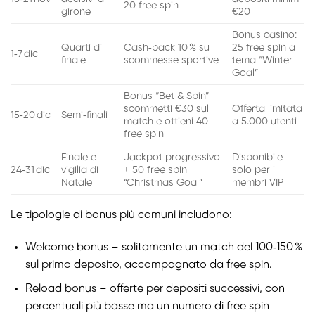
20 free spin
girone
€20
Bonus casino:
Quarti di
Cash‑back 10 % su
25 free spin a
1‑7 dic
finale
scommesse sportive
tema “Winter
Goal”
Bonus “Bet & Spin” –
scommetti €30 sul
Offerta limitata
15‑20 dic
Semi‑finali
match e ottieni 40
a 5.000 utenti
free spin
Finale e
Jackpot progressivo
Disponibile
24‑31 dic
vigilia di
+ 50 free spin
solo per i
Natale
“Christmas Goal”
membri VIP
Le tipologie di bonus più comuni includono:
Welcome bonus – solitamente un match del 100‑150 %
sul primo deposito, accompagnato da free spin.
Reload bonus – offerte per depositi successivi, con
percentuali più basse ma un numero di free spin