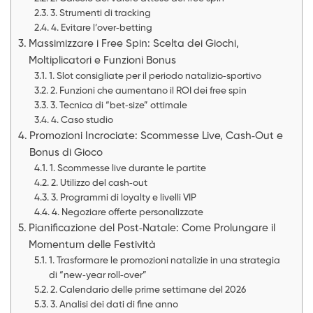
3. Strumenti di tracking
4. Evitare l’over‑betting
Massimizzare i Free Spin: Scelta dei Giochi,
Moltiplicatori e Funzioni Bonus
1. Slot consigliate per il periodo natalizio‑sportivo
2. Funzioni che aumentano il ROI dei free spin
3. Tecnica di “bet‑size” ottimale
4. Caso studio
Promozioni Incrociate: Scommesse Live, Cash‑Out e
Bonus di Gioco
1. Scommesse live durante le partite
2. Utilizzo del cash‑out
3. Programmi di loyalty e livelli VIP
4. Negoziare offerte personalizzate
Pianificazione del Post‑Natale: Come Prolungare il
Momentum delle Festività
1. Trasformare le promozioni natalizie in una strategia
di “new‑year roll‑over”
2. Calendario delle prime settimane del 2026
3. Analisi dei dati di fine anno