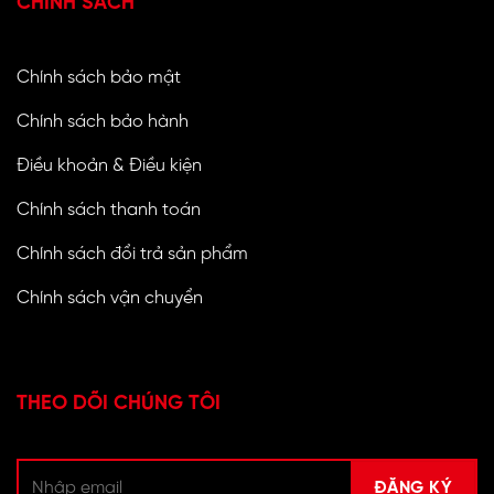
CHÍNH SÁCH
Chính sách bảo mật
Chính sách bảo hành
Điều khoản & Điều kiện
Chính sách thanh toán
Chính sách đổi trả sản phẩm
Chính sách vận chuyển
THEO DÕI CHÚNG TÔI