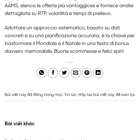
AAMS, elenca le offerte più vantaggiose e fornisce analisi
dettagliate su RTP, volatilità e tempi di prelievo.
Adottare un approccio sistematico, basato su dati
concreti e su una pianificazione accurata, è la chiave per
trasformare il Mondiale e il Natale in una festa di bonus
davvero memorabile. Buone scommesse e felici spin!
Bài viết này đã đăng trong mục:
Tin tức
. Hãy lưu
bài viết này để xem lại
.
Bài viết khác