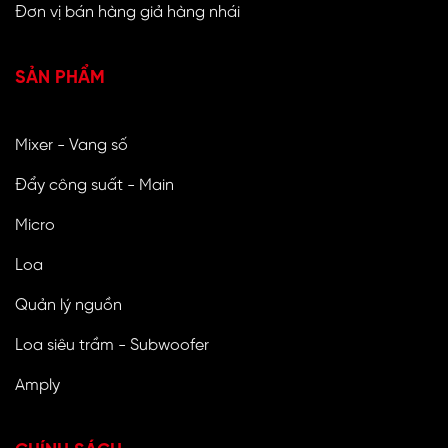
Đơn vị bán hàng giả hàng nhái
SẢN PHẨM
Mixer - Vang số
Đẩy công suất - Main
Micro
Loa
Quản lý nguồn
Loa siêu trầm - Subwoofer
Amply